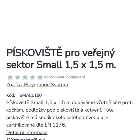
PÍSKOVIŠTĚ pro veřejný
sektor Small 1,5 x 1,5 m.
Průměrné
Podrobnosti hodnocení
hodnocení
Značka:
Playground System
produktu
Kód:
SMALL150
je
Pískoviště Small 1,5 x 1,5 m dodáváme včetně sítě proti
0,0
kočkám, podložky pod pískoviště a kotvení. Toto
z
pískoviště má sedák okolo celého obvodu a je
5
certifikované dle EN 1176.
hvězdiček.
Detailní informace
Můžeme doručit do: