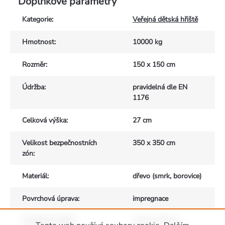
Doplňkové parametry
Kategorie
:
Veřejná dětská hřiště
Hmotnost
:
10000 kg
Rozměr
:
150 x 150 cm
Údržba
:
pravidelná dle EN
1176
Celková výška
:
27 cm
Velikost bezpečnostních
350 x 350 cm
zón
:
Materiál
:
dřevo (smrk, borovice)
Povrchová úprava
:
impregnace
Vhodné pro děti
:
od 1 do 10 let