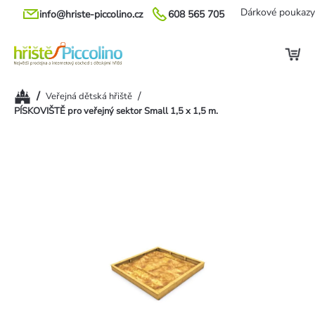
Přejít
Dárkové poukazy
info@hriste-piccolino.cz
608 565 705
na
obsah
Domů
/
/
Veřejná dětská hřiště
PÍSKOVIŠTĚ pro veřejný sektor Small 1,5 x 1,5 m.