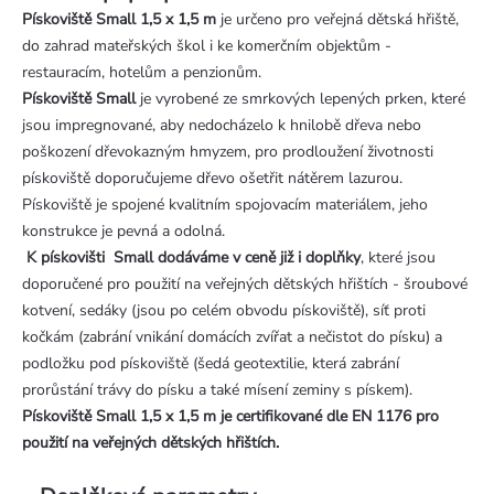
Pískoviště Small 1,5 x 1,5 m
je určeno pro veřejná dětská hřiště,
do zahrad mateřských škol i ke komerčním objektům -
restauracím, hotelům a penzionům.
Pískoviště Small
je vyrobené ze smrkových lepených prken, které
jsou impregnované, aby nedocházelo k hnilobě dřeva nebo
poškození dřevokazným hmyzem, pro prodloužení životnosti
pískoviště doporučujeme dřevo ošetřit nátěrem lazurou.
Pískoviště je spojené kvalitním spojovacím materiálem, jeho
konstrukce je pevná a odolná.
K pískovišti Small dodáváme v ceně již i doplňky
, které jsou
doporučené pro použití na veřejných dětských hřištích - šroubové
kotvení, sedáky (jsou po celém obvodu pískoviště), síť proti
kočkám (zabrání vnikání domácích zvířat a nečistot do písku) a
podložku pod pískoviště (šedá geotextilie, která zabrání
prorůstání trávy do písku a také mísení zeminy s pískem).
Pískoviště Small 1,5 x 1,5 m je certifikované dle EN 1176 pro
použití na veřejných dětských hřištích.