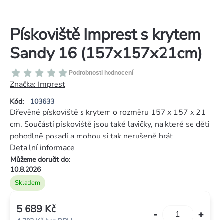
Pískoviště Imprest s krytem
Sandy 16 (157x157x21cm)
Průměrné
Podrobnosti hodnocení
hodnocení
Značka:
Imprest
produktu
Kód:
103633
je
Dřevěné pískoviště s krytem o rozměru 157 x 157 x 21
0,0
cm. Součástí pískoviště jsou také lavičky, na které se děti
z
pohodlně posadí a mohou si tak nerušeně hrát.
5
Detailní informace
hvězdiček.
Můžeme doručit do:
10.8.2026
Skladem
5 689 Kč
Měrná