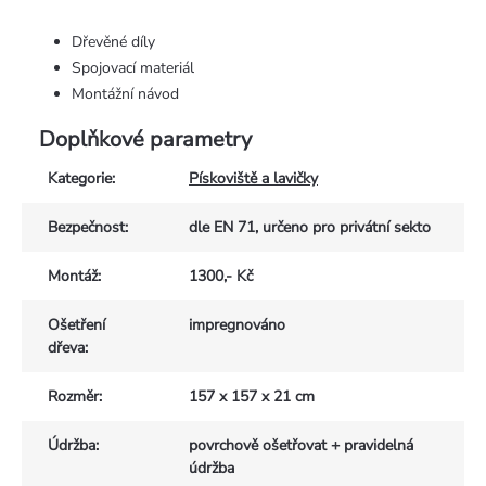
Dřevěné díly
Spojovací materiál
Montážní návod
Doplňkové parametry
Kategorie
:
Pískoviště a lavičky
Bezpečnost
:
dle EN 71, určeno pro privátní sekto
Montáž
:
1300,- Kč
Ošetření
impregnováno
dřeva
:
Rozměr
:
157 x 157 x 21 cm
Údržba
:
povrchově ošetřovat + pravidelná
údržba