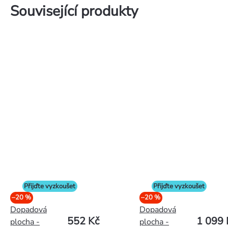
Související produkty
Přijďte vyzkoušet
Přijďte vyzkoušet
–20 %
–20 %
Dopadová
Dopadová
552 Kč
1 099 
plocha -
plocha -