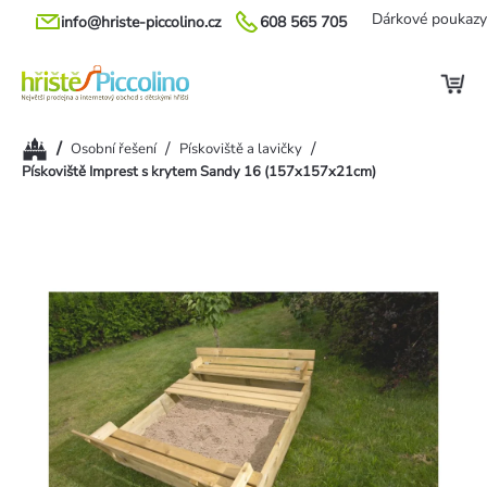
Přejít
Dárkové poukazy
info@hriste-piccolino.cz
608 565 705
na
obsah
Domů
/
/
/
Osobní řešení
Pískoviště a lavičky
Pískoviště Imprest s krytem Sandy 16 (157x157x21cm)