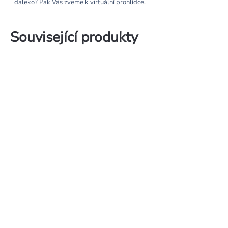
daleko? Pak Vás zveme k virtuální prohlídce.
Související produkty