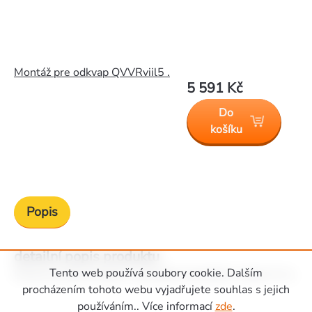
Montáž pre odkvap QVVRviil5 .
5 591 Kč
Do
košíku
Popis
detailní popis produktu
Tento web používá soubory cookie. Dalším
Plastový okap vhodný k zahradním domkům o délce 5 m.
Zápatí
procházením tohoto webu vyjadřujete souhlas s jejich
používáním.. Více informací
zde
.