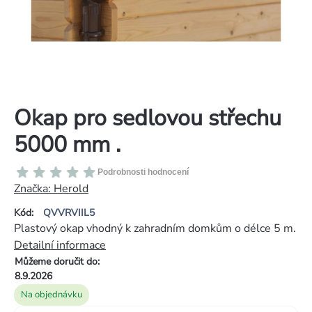
Okap pro sedlovou střechu
5000 mm .
Průměrné
Podrobnosti hodnocení
hodnocení
Značka:
Herold
produktu
Kód:
QVVRVIIL5
je
Plastový okap vhodný k zahradním domkům o délce 5 m.
0,0
Detailní informace
z
Můžeme doručit do:
5
8.9.2026
hvězdiček.
Na objednávku