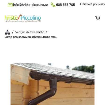
Přejít
Dárkové poukazy
info@hriste-piccolino.cz
608 565 705
na
obsah
Domů
/
/
Veřejná dětská hřiště
Okap pro sedlovou střechu 4000 mm .