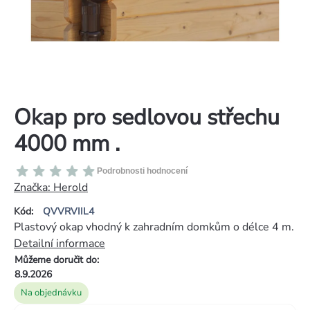
Okap pro sedlovou střechu
4000 mm .
Průměrné
Podrobnosti hodnocení
hodnocení
Značka:
Herold
produktu
Kód:
QVVRVIIL4
je
Plastový okap vhodný k zahradním domkům o délce 4 m.
0,0
Detailní informace
z
Můžeme doručit do:
5
8.9.2026
hvězdiček.
Na objednávku