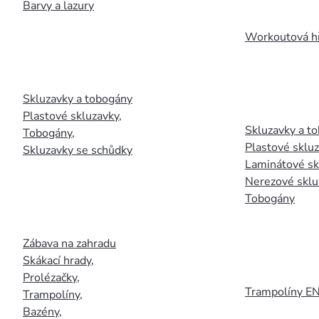
Barvy a lazury
Workoutová hř
Skluzavky a tobogány
Plastové skluzavky
,
Skluzavky a to
Tobogány
,
Plastové sklu
Skluzavky se schůdky
Laminátové sk
Nerezové sklu
Tobogány
Zábava na zahradu
Skákací hrady
,
Prolézačky
,
Trampolíny E
Trampolíny
,
Bazény
,