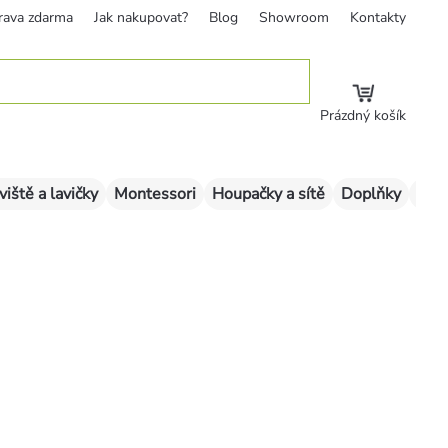
rava zdarma
Jak nakupovat?
Blog
Showroom
Kontakty
Prázdný košík
viště a lavičky
Montessori
Houpačky a sítě
Doplňky
Sklu