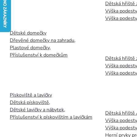
Dětská hřiště
Výška podesty
Výška podesty
Dětské domečky
Dřevěné domečky na zahradu
,
Plastové domečky
,
Příslušenství k domečkům
Dětská hřiště 
Výška podesty
Výška podesty
Pískoviště a lavičky
Dětská pískoviště
,
Dětské lavičky a nábytek
,
Dětská hřiště
Příslušenství k pískovištím a lavičkám
Výška podesty
Výška podesty
Herní prvky pr