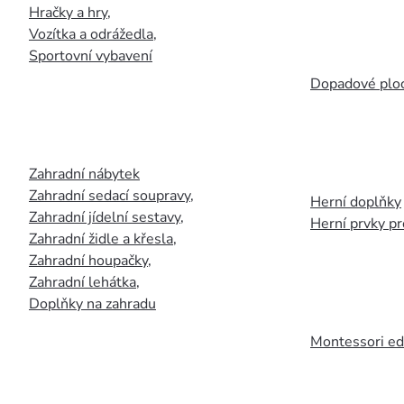
Hračky a hry
,
Vozítka a odrážedla
,
Sportovní vybavení
Dopadové plo
Zahradní nábytek
Zahradní sedací soupravy
,
Herní doplňky
Zahradní jídelní sestavy
,
Herní prvky p
Zahradní židle a křesla
,
Zahradní houpačky
,
Zahradní lehátka
,
Doplňky na zahradu
Montessori ed