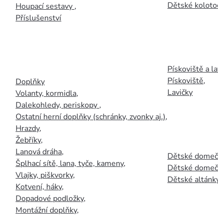
Dětské kolotoč
Houpací sestavy
,
Příslušenství
Pískoviště a la
Pískoviště
,
Doplňky
Lavičky
Volanty, kormidla
,
Dalekohledy, periskopy
,
Ostatní herní doplňky (schránky, zvonky aj.)
,
Hrazdy
,
Žebříky
,
Lanová dráha
,
Dětské domečk
Šplhací sítě, lana, tyče, kameny
,
Dětské domečk
Vlajky, piškvorky
,
Dětské altánky
Kotvení, háky
,
Dopadové podložky
,
Montážní doplňky
,