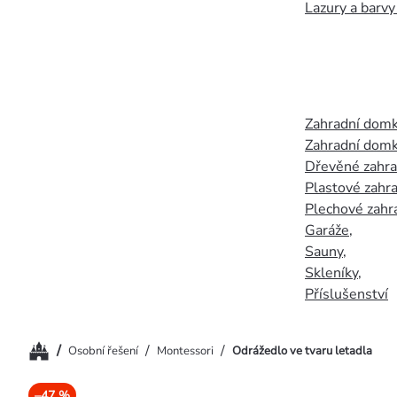
Lazury a barvy
Zahradní dom
Zahradní domk
Dřevěné zahr
Plastové zahr
Plechové zahr
Garáže
,
Sauny
,
Skleníky
,
Příslušenství
Domů
/
/
/
Osobní řešení
Montessori
Odrážedlo ve tvaru letadla
–47 %