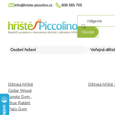
Přejít
info@hriste-piccolino.cz
608 565 705
na
obsah
Hledat
Osobní řešení
Veřejná dětsk
Dětská hřiště
Dětská hřiště 
Cedar Wood
,
Jungle Gym
,
Blue Rabbit
,
Palis Gym