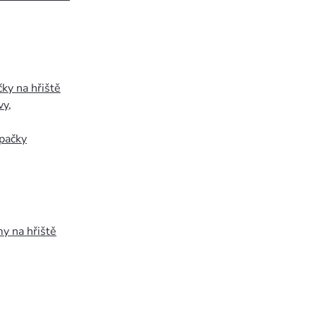
ky na hřiště
vy
,
pačky
y na hřiště