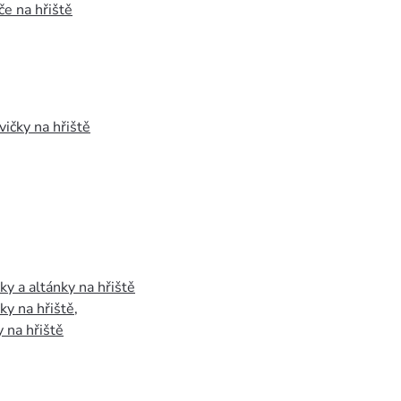
e na hřiště
vičky na hřiště
y a altánky na hřiště
y na hřiště
,
 na hřiště