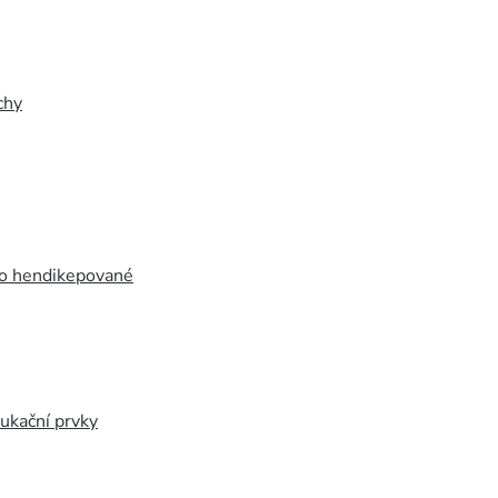
chy
ro hendikepované
ukační prvky