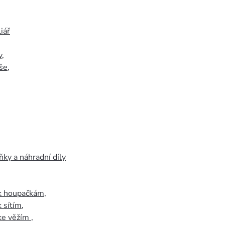
iář
y
,
še
,
ky a náhradní díly
 k houpačkám
,
k sítím
,
 ke věžím
,