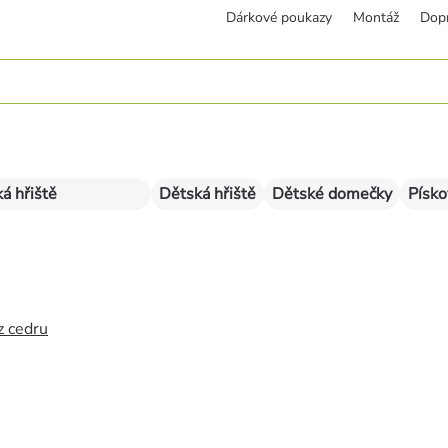
Dárkové poukazy
Montáž
Dop
á hřiště
Dětská hřiště
Dětské domečky
Písko
z cedru