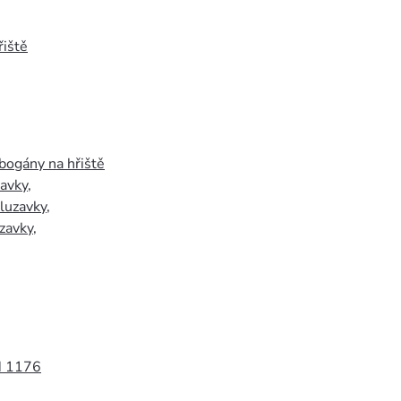
iště
bogány na hřiště
zavky
,
luzavky
,
zavky
,
N 1176