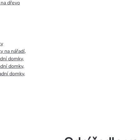
 na dřevo
ky
y na nářadí
,
adní domky
,
adní domky
,
adní domky
,