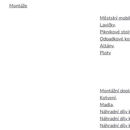
Montáže
Městský mobil
Lavičky
,
Piknikové stol
Odpadkové ko
Altány
,
Ploty
Montážní doplň
Kotvení
,
Madla
,
Náhradní díly
Náhradní díly 
Náhradní díly