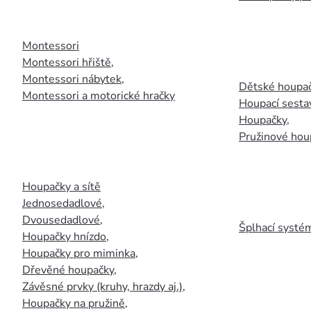
Montessori
Montessori hřiště
,
Montessori nábytek
,
Dětské houpač
Montessori a motorické hračky
Houpací sesta
Houpačky
,
Pružinové hou
Houpačky a sítě
Jednosedadlové
,
Dvousedadlové
,
Šplhací systém
Houpačky hnízdo
,
Houpačky pro miminka
,
Dřevěné houpačky
,
Závěsné prvky (kruhy, hrazdy aj.)
,
Houpačky na pružině
,