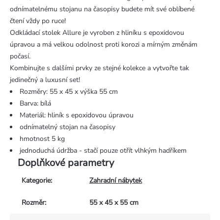
odnímatelnému stojanu na časopisy budete mít své oblíbené
čtení vždy po ruce!
Odkládací stolek Allure je vyroben z hliníku s epoxidovou
úpravou a má velkou odolnost proti korozi a mírným změnám
počasí.
Kombinujte s dalšími prvky ze stejné kolekce a vytvořte tak
jedinečný a luxusní set!
Rozměry: 55 x 45 x výška 55 cm
Barva: bílá
Materiál: hliník s epoxidovou úpravou
odnímatelný stojan na časopisy
hmotnost 5 kg
jednoduchá údržba - stačí pouze otřít vlhkým hadříkem
Doplňkové parametry
Kategorie
:
Zahradní nábytek
Rozměr
:
55 x 45 x 55 cm