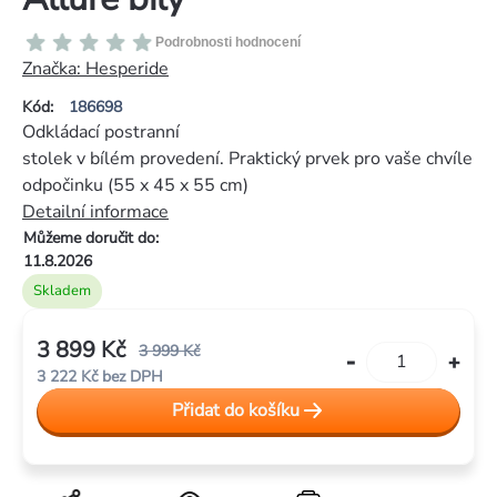
Průměrné
Podrobnosti hodnocení
hodnocení
Značka:
Hesperide
produktu
Kód:
186698
je
Odkládací postranní
0,0
stolek v bílém provedení. Praktický prvek pro vaše chvíle
z
odpočinku (55 x 45 x 55 cm)
5
Detailní informace
hvězdiček.
Můžeme doručit do:
11.8.2026
Skladem
3 899 Kč
3 999 Kč
3 222 Kč bez DPH
Měrná
Přidat do košíku
cena: