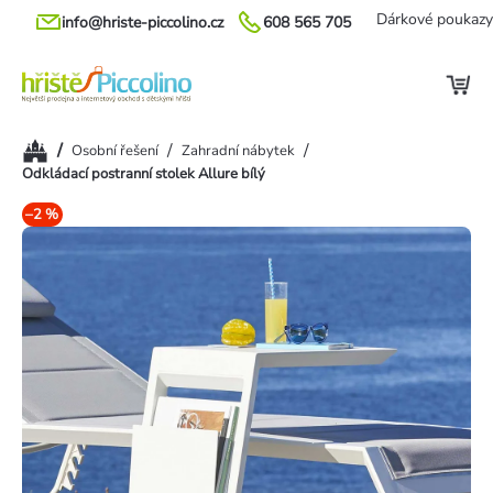
Přejít
Dárkové poukazy
info@hriste-piccolino.cz
608 565 705
na
obsah
Domů
/
/
/
Osobní řešení
Zahradní nábytek
Odkládací postranní stolek Allure bílý
–2 %