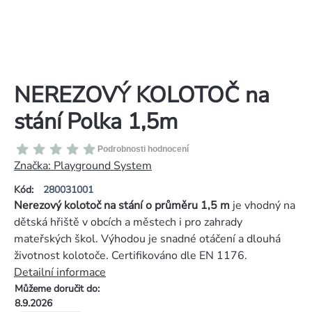
NEREZOVÝ KOLOTOČ na
stání Polka 1,5m
Průměrné
Podrobnosti hodnocení
hodnocení
Značka:
Playground System
produktu
Kód:
280031001
je
Nerezový kolotoč na stání o průměru 1,5 m
je vhodný na
0,0
dětská hřiště v obcích a městech i pro zahrady
z
mateřských škol. Výhodou je snadné otáčení a dlouhá
5
životnost kolotoče. Certifikováno dle EN 1176.
hvězdiček.
Detailní informace
Můžeme doručit do:
8.9.2026