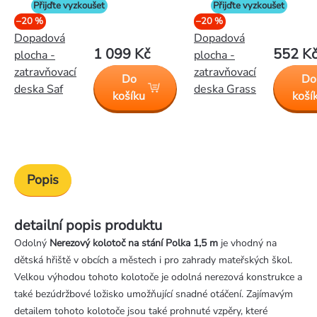
Přijďte vyzkoušet
Přijďte vyzkoušet
–20 %
–20 %
Dopadová
Dopadová
1 099 Kč
552 K
plocha -
plocha -
zatravňovací
zatravňovací
Do
Do
deska Saf
deska Grass
košíku
koší
Popis
detailní popis produktu
Odolný
Nerezový
kolotoč na stání Polka 1,5 m
je vhodný na
dětská hřiště v obcích a městech i pro zahrady mateřských škol.
Velkou výhodou tohoto kolotoče je odolná nerezová konstrukce a
také bezúdržbové ložisko umožňující snadné otáčení. Zajímavým
detailem tohoto kolotoče jsou také prohnuté vzpěry, které