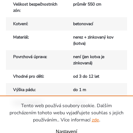
Velikost bezpečnostních
průměr 550 cm
zón
:
Kotvení
:
betonovací
Materiál
:
nerez + zinkovaný kov
(kotva)
Povrchová úprava
:
není (jen kotva je
zinkovaná)
Vhodné pro děti
:
od 3 do 12 let
Výška pádu
:
do 1 m
Počet uživatelů
:
max. 6
Tento web používá soubory cookie. Dalším
Zápatí
procházením tohoto webu vyjadřujete souhlas s jejich
používáním.. Více informací
zde
.
Nastavení