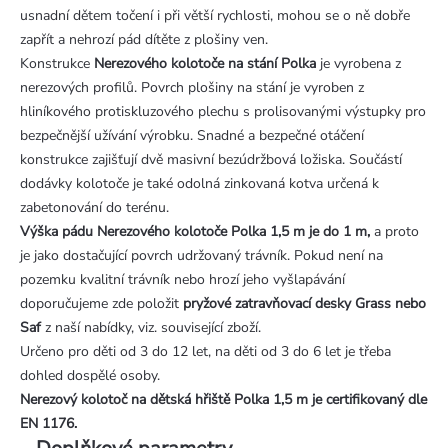
usnadní dětem točení i při větší rychlosti, mohou se o ně dobře
zapřít a nehrozí pád dítěte z plošiny ven.
Konstrukce
Nerezového
kolotoče na stání Polka
je vyrobena z
nerezových profilů. Povrch plošiny na stání je vyroben z
hliníkového protiskluzového plechu s prolisovanými výstupky pro
bezpečnější užívání výrobku. Snadné a bezpečné otáčení
konstrukce zajišťují dvě masivní bezúdržbová ložiska. Součástí
dodávky kolotoče je také odolná zinkovaná kotva určená k
zabetonování do terénu.
Výška pádu Nerezového kolotoče Polka 1,5 m je do 1 m,
a proto
je jako dostačující povrch udržovaný trávník. Pokud není na
pozemku kvalitní trávník nebo hrozí jeho vyšlapávání
doporučujeme zde položit
pryžové zatravňovací desky Grass nebo
Saf
z naší nabídky, viz. související zboží.
Určeno pro děti od 3 do 12 let, na děti od 3 do 6 let je třeba
dohled dospělé osoby.
Nerezový kolotoč na dětská hřiště Polka 1,5 m je certifikovaný dle
EN 1176.