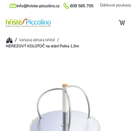
Přejít
Dárkové poukazy
info@hriste-piccolino.cz
608 565 705
na
obsah
Domů
/
/
Veřejná dětská hřiště
NEREZOVÝ KOLOTOČ na stání Polka 1,5m