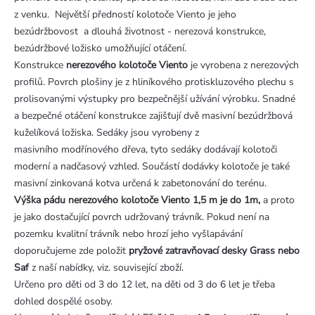
z venku. Největší předností kolotoče Viento je jeho
bezúdržbovost a dlouhá životnost - nerezová konstrukce,
bezúdržbové ložisko umožňující otáčení.
Konstrukce
nerezového kolotoče Viento
je vyrobena z nerezových
profilů. Povrch plošiny je z hliníkového protiskluzového plechu s
prolisovanými výstupky pro bezpečnější užívání výrobku. Snadné
a bezpečné otáčení konstrukce zajišťují dvě masivní bezúdržbová
kuželíková ložiska. Sedáky jsou vyrobeny z
masivního modřínového dřeva, tyto sedáky dodávají kolotoči
moderní a nadčasový vzhled. Součástí dodávky kolotoče je také
masivní zinkovaná kotva určená k zabetonování do terénu.
Výška pádu nerezového kolotoče Viento 1,5 m je do 1m,
a proto
je jako dostačující povrch udržovaný trávník. Pokud není na
pozemku kvalitní trávník nebo hrozí jeho vyšlapávání
doporučujeme zde položit
pryžové zatravňovací desky Grass nebo
Saf
z naší nabídky, viz. související zboží.
Určeno pro děti od 3 do 12 let, na děti od 3 do 6 let je třeba
dohled dospělé osoby.