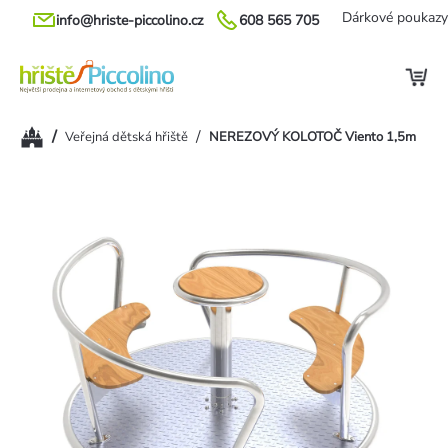
Přejít
Dárkové poukazy
info@hriste-piccolino.cz
608 565 705
na
obsah
Domů
/
/
Veřejná dětská hřiště
NEREZOVÝ KOLOTOČ Viento 1,5m