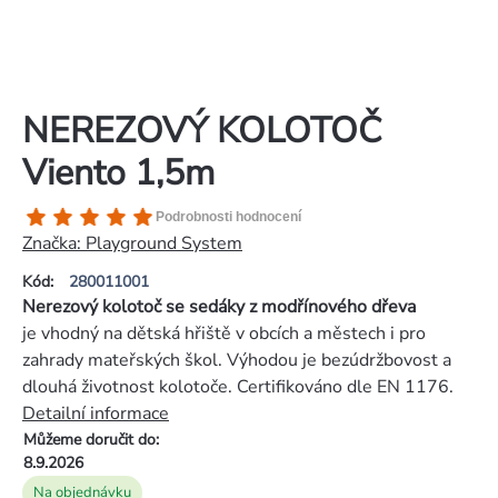
NEREZOVÝ KOLOTOČ
Viento 1,5m
Průměrné
Podrobnosti hodnocení
hodnocení
Značka:
Playground System
produktu
Kód:
280011001
je
Nerezový kolotoč se sedáky z modřínového dřeva
5,0
je vhodný na dětská hřiště v obcích a městech i pro
z
zahrady mateřských škol. Výhodou je bezúdržbovost a
5
dlouhá životnost kolotoče. Certifikováno dle EN 1176.
hvězdiček.
Detailní informace
Můžeme doručit do:
8.9.2026
Na objednávku