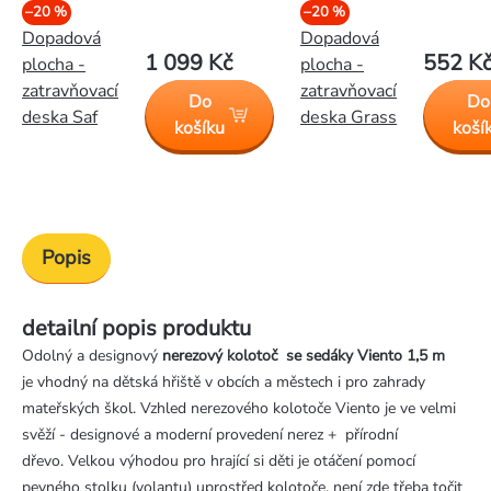
–20 %
–20 %
Dopadová
Dopadová
1 099 Kč
552 K
plocha -
plocha -
zatravňovací
zatravňovací
Do
Do
deska Saf
deska Grass
košíku
koší
Popis
detailní popis produktu
Odolný a designový
nerezový
kolotoč se sedáky Viento 1,5 m
je vhodný na dětská hřiště v obcích a městech i pro zahrady
mateřských škol. Vzhled nerezového kolotoče Viento je ve velmi
svěží - designové a moderní provedení nerez + přírodní
dřevo. Velkou výhodou pro hrající si děti je otáčení pomocí
pevného stolku (volantu) uprostřed kolotoče, není zde třeba točit