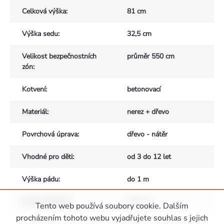
Celková výška
:
81 cm
Výška sedu
:
32,5 cm
Velikost bezpečnostních
průměr 550 cm
zón
:
Kotvení
:
betonovací
Materiál
:
nerez + dřevo
Povrchová úprava
:
dřevo - nátěr
Vhodné pro děti
:
od 3 do 12 let
Výška pádu
:
do 1 m
Počet uživatelů
:
max. 6
Tento web používá soubory cookie. Dalším
Zápatí
procházením tohoto webu vyjadřujete souhlas s jejich