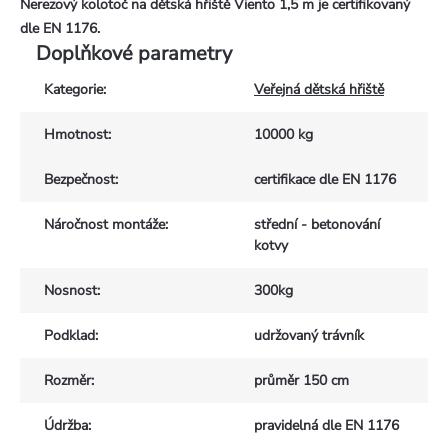
Nerezový kolotoč na dětská hřiště Viento 1,5 m je certifikovaný
dle EN 1176.
Doplňkové parametry
Kategorie
:
Veřejná dětská hřiště
Hmotnost
:
10000 kg
Bezpečnost
:
certifikace dle EN 1176
Náročnost montáže
:
střední - betonování
kotvy
Nosnost
:
300kg
Podklad
:
udržovaný trávník
Rozměr
:
průměr 150 cm
Údržba
:
pravidelná dle EN 1176