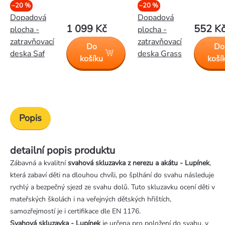
–20 %
–20 %
Dopadová
Dopadová
1 099 Kč
552 K
plocha -
plocha -
zatravňovací
zatravňovací
Do
Do
deska Saf
deska Grass
košíku
koší
Popis
detailní popis produktu
Zábavná a kvalitní
svahová skluzavka z nerezu a akátu - Lupínek
,
která zabaví děti na dlouhou chvíli, po šplhání do svahu následuje
rychlý a bezpečný sjezd ze svahu dolů. Tuto skluzavku ocení děti v
mateřských školách i na veřejných dětských hřištích,
samozřejmostí je i certifikace dle EN 1176.
Svahová skluzavka - Lupínek
je určena pro položení do svahu, v