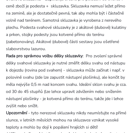
ceně zboží je podesta + skluzavka. Skluzavka nemusí ležet přímo
na zemině, ale je dostatečně pevná, tak aby mohla být i částečně
volně nad terénem. Samotná skluzavka je vyrobena z nerevého
plechu. Podesta svahové skluzavky je z akátové (dubové) kulatiny
a prken, stojky podesty jsou kotvené přímo do terénu
(zabetonovány). Akátové (dubové) části sestavy jsou ošetřené
slabovrstvou lazurou.
Rada pro správnou volbu délky skluzavky
: Pro zvolení správné
délky svahové skluzavky je nutné změřit délku svahu od nástupu
k dojezdu (rovina pod svahem) - skluzavka může začínat i např. v
polovině svahu (zde lze zapustit nástupní plošinku), ale končit by
měla nejvýše 0,5 m nad koncem svahu. Ideální sklon svahu je cca.
od 30 do 45 stupňů (lze lehce upravit zdvižením nebo snížením
nástupní plošinky - je kotvená přímo do terénu, takže jde i lehce
zvýšit nebo snížit.
Upozornění
- tyto nerezové skluzavky nikdy neumísťujte na přímé
slunce, v letních měsících mohou na skluzavce vznikat vysoké
teploty a mohlo by dojí k popálení hrajících si dětí!