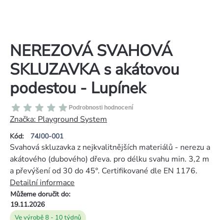
NEREZOVÁ SVAHOVÁ
SKLUZAVKA s akátovou
podestou - Lupínek
Průměrné
Podrobnosti hodnocení
hodnocení
Značka:
Playground System
produktu
Kód:
74J00-001
je
Svahová skluzavka z nejkvalitnějších materiálů - nerezu a
0,0
akátového (dubového) dřeva. pro délku svahu min. 3,2 m
z
a převýšení od 30 do 45°. Certifikované dle EN 1176.
5
Detailní informace
hvězdiček.
Můžeme doručit do:
19.11.2026
Ve výrobě 8 - 10 týdnů