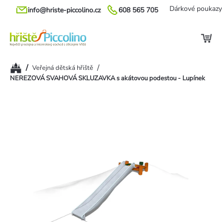
Přejít
Dárkové poukazy
info@hriste-piccolino.cz
608 565 705
na
obsah
Domů
/
/
Veřejná dětská hřiště
NEREZOVÁ SVAHOVÁ SKLUZAVKA s akátovou podestou - Lupínek