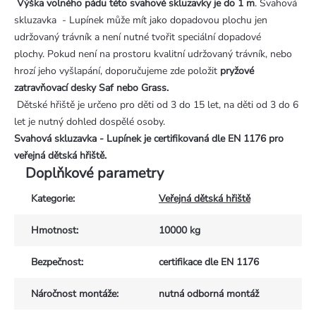
Výška volného pádu této svahové skluzavky je do 1 m
. Svahová
skluzavka - Lupínek může mít jako dopadovou plochu jen
udržovaný trávník a není nutné tvořit speciální dopadové
plochy. Pokud není na prostoru kvalitní udržovaný trávník, nebo
hrozí jeho vyšlapání, doporučujeme zde položit
pryžové
zatravňovací desky Saf nebo Grass.
Dětské hřiště je určeno pro děti od 3 do 15 let, na děti od 3 do 6
let je nutný dohled dospělé osoby.
Svahová skluzavka - Lupínek je certifikovaná dle EN 1176 pro
veřejná dětská hřiště.
Doplňkové parametry
Kategorie
:
Veřejná dětská hřiště
Hmotnost
:
10000 kg
Bezpečnost
:
certifikace dle EN 1176
Náročnost montáže
:
nutná odborná montáž