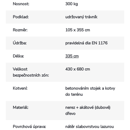
Nosnost
:
300 kg
Podklad
:
udržovaný trávník
Rozměr
:
105 x 355 cm
Údržba
:
pravidelná dle EN 1176
Délka
:
335 cm
Velikost
430 x 680 cm
bezpečnostních zón
:
Kotvení
:
betonováním stojek a kotvy
do terénu
Materiál
:
nerez + akátové (dubové)
dřevo
Povrchová úprava
:
nátěr slabovrstvou lazurou