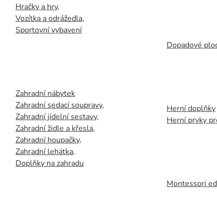
Hračky a hry
,
Vozítka a odrážedla
,
Sportovní vybavení
Dopadové plo
Zahradní nábytek
Zahradní sedací soupravy
,
Herní doplňky
Zahradní jídelní sestavy
,
Herní prvky p
Zahradní židle a křesla
,
Zahradní houpačky
,
Zahradní lehátka
,
Doplňky na zahradu
Montessori ed