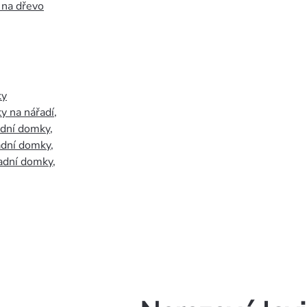
 na dřevo
ky
y na nářadí
,
adní domky
,
adní domky
,
adní domky
,