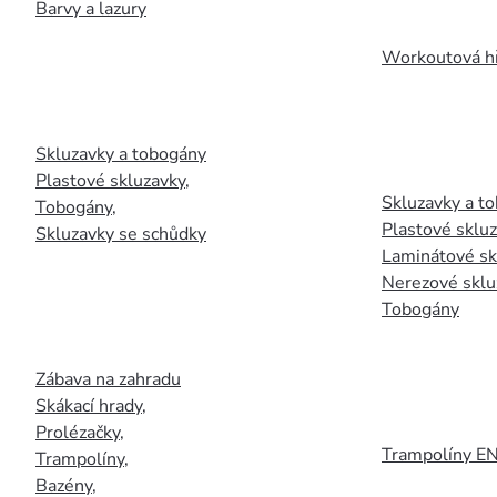
Barvy a lazury
Workoutová hř
Skluzavky a tobogány
Plastové skluzavky
,
Skluzavky a to
Tobogány
,
Plastové sklu
Skluzavky se schůdky
Laminátové sk
Nerezové sklu
Tobogány
Zábava na zahradu
Skákací hrady
,
Prolézačky
,
Trampolíny E
Trampolíny
,
Bazény
,