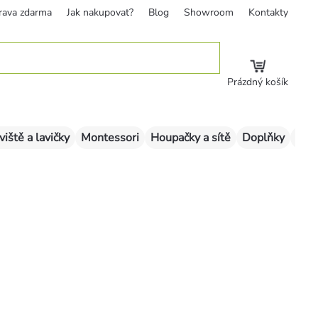
rava zdarma
Jak nakupovat?
Blog
Showroom
Kontakty
Prázdný košík
viště a lavičky
Montessori
Houpačky a sítě
Doplňky
Sklu