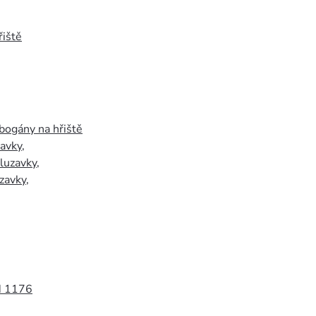
iště
bogány na hřiště
zavky
,
luzavky
,
zavky
,
N 1176