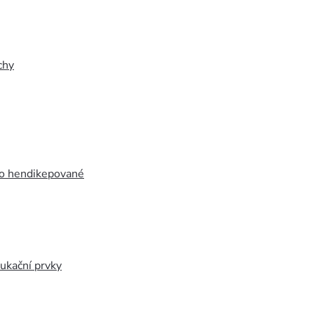
chy
ro hendikepované
ukační prvky