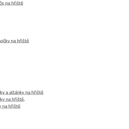
e na hřiště
vičky na hřiště
y a altánky na hřiště
y na hřiště
,
 na hřiště