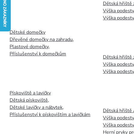
Dětská hřiště
Výška podesty
Výška podesty
Dětské domečky
Dřevěné domečky na zahradu
,
Plastové domečky
,
Příslušenství k domečkům
Dětská hřiště 
Výška podesty
Výška podesty
Pískoviště a lavičky
Dětská pískoviště
,
Dětské lavičky a nábytek
,
Dětská hřiště
Příslušenství k pískovištím a lavičkám
Výška podesty
Výška podesty
Herní prvky pr