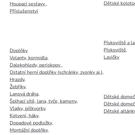
Dětské kolotoč
Houpací sestavy
,
Příslušenství
Pískoviště a la
Pískoviště
,
Doplňky
Lavičky
Volanty, kormidla
,
Dalekohledy, periskopy
,
Ostatní herní doplňky (schránky, zvonky aj.)
,
Hrazdy
,
Žebříky
,
Lanová dráha
,
Dětské domečk
Šplhací sítě, lana, tyče, kameny
,
Dětské domečk
Vlajky, piškvorky
,
Dětské altánky
Kotvení, háky
,
Dopadové podložky
,
Montážní doplňky
,