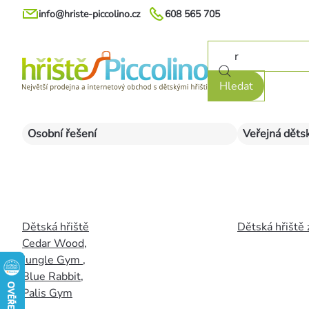
Přejít
info@hriste-piccolino.cz
608 565 705
na
obsah
Hledat
Osobní řešení
Veřejná dětsk
Dětská hřiště
Dětská hřiště 
Cedar Wood
,
Jungle Gym
,
Blue Rabbit
,
Palis Gym