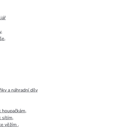
iář
y
,
še
,
ky a náhradní díly
 k houpačkám
,
k sítím
,
 ke věžím
,