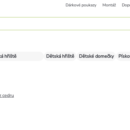
Dárkové poukazy
Montáž
Dop
á hřiště
Dětská hřiště
Dětské domečky
Písko
z cedru