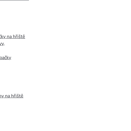
ky na hřiště
vy
,
pačky
y na hřiště