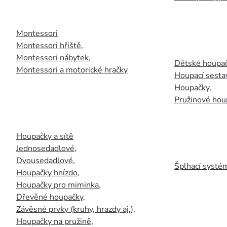
Montessori
Montessori hřiště
,
Montessori nábytek
,
Dětské houpač
Montessori a motorické hračky
Houpací sesta
Houpačky
,
Pružinové hou
Houpačky a sítě
Jednosedadlové
,
Dvousedadlové
,
Šplhací systém
Houpačky hnízdo
,
Houpačky pro miminka
,
Dřevěné houpačky
,
Závěsné prvky (kruhy, hrazdy aj.)
,
Houpačky na pružině
,