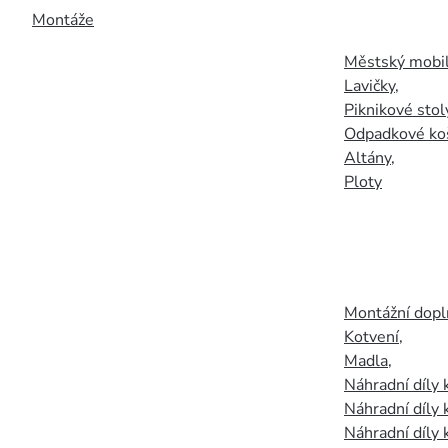
Montáže
Městský mobil
Lavičky
,
Piknikové stol
Odpadkové ko
Altány
,
Ploty
Montážní doplň
Kotvení
,
Madla
,
Náhradní díly
Náhradní díly 
Náhradní díly