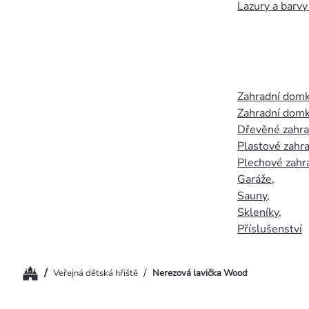
Lazury a barvy
Zahradní dom
Zahradní domk
Dřevěné zahr
Plastové zahr
Plechové zahr
Garáže
,
Sauny
,
Skleníky
,
Příslušenství
Domů
/
/
Veřejná dětská hřiště
Nerezová lavička Wood