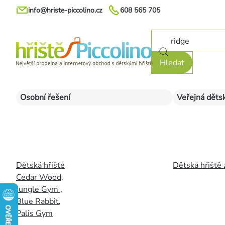
Přejít
info@hriste-piccolino.cz
608 565 705
na
obsah
Hledat
Osobní řešení
Veřejná dětsk
Dětská hřiště
Dětská hřiště 
Cedar Wood
,
Jungle Gym
,
Blue Rabbit
,
Palis Gym