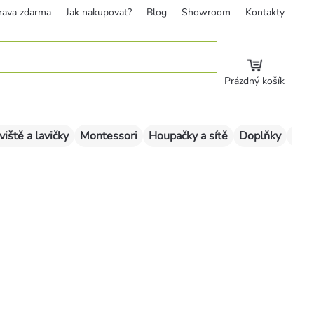
rava zdarma
Jak nakupovat?
Blog
Showroom
Kontakty
Prázdný košík
viště a lavičky
Montessori
Houpačky a sítě
Doplňky
Sklu