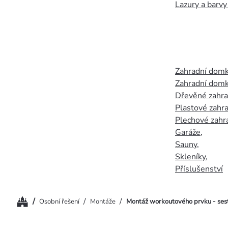
Lazury a barvy
Zahradní dom
Zahradní domk
Dřevěné zahr
Plastové zahr
Plechové zahr
Garáže
,
Sauny
,
Skleníky
,
Příslušenství
Domů
/
/
/
Osobní řešení
Montáže
Montáž workoutového prvku - ses