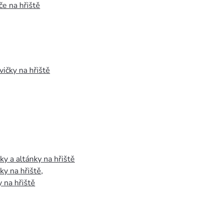
e na hřiště
vičky na hřiště
y a altánky na hřiště
y na hřiště
,
 na hřiště