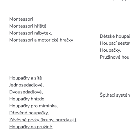
Montessori
Montessori hřiště
,
Montessori nábytek
,
Dětské houpač
Montessori a motorické hračky
Houpací sesta
Houpačky
,
Pružinové hou
Houpačky a sítě
Jednosedadlové
,
Dvousedadlové
,
Šplhací systém
Houpačky hnízdo
,
Houpačky pro miminka
,
Dřevěné houpačky
,
Závěsné prvky (kruhy, hrazdy aj.)
,
Houpačky na pružině
,