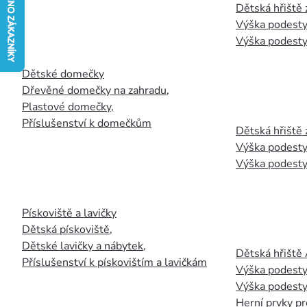
Dětská hřiště
Výška podesty
Výška podesty
Dětské domečky
Dřevěné domečky na zahradu
,
Plastové domečky
,
Příslušenství k domečkům
Dětská hřiště 
Výška podesty
Výška podesty
Pískoviště a lavičky
Dětská pískoviště
,
Dětské lavičky a nábytek
,
Dětská hřiště
Příslušenství k pískovištím a lavičkám
Výška podesty
Výška podesty
Herní prvky pr