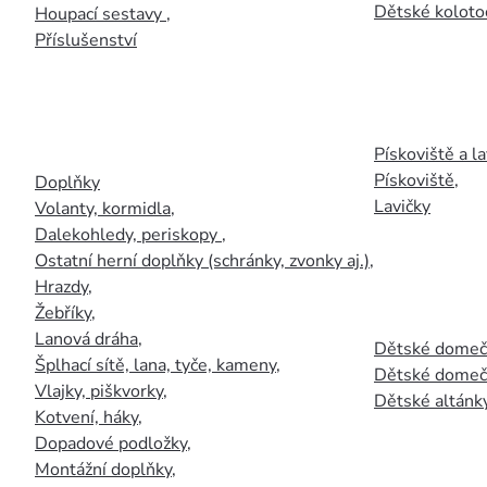
Dětské kolotoč
Houpací sestavy
,
Příslušenství
Pískoviště a la
Pískoviště
,
Doplňky
Lavičky
Volanty, kormidla
,
Dalekohledy, periskopy
,
Ostatní herní doplňky (schránky, zvonky aj.)
,
Hrazdy
,
Žebříky
,
Lanová dráha
,
Dětské domečk
Šplhací sítě, lana, tyče, kameny
,
Dětské domečk
Vlajky, piškvorky
,
Dětské altánky
Kotvení, háky
,
Dopadové podložky
,
Montážní doplňky
,