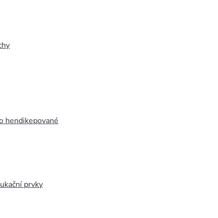
chy
ro hendikepované
ukační prvky