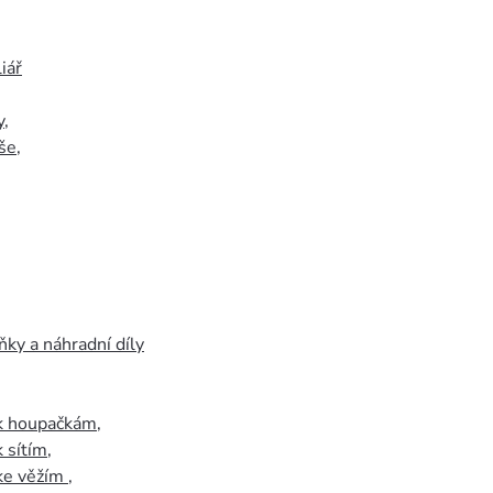
iář
y
,
še
,
ky a náhradní díly
 k houpačkám
,
k sítím
,
 ke věžím
,