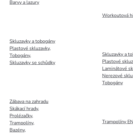
Barvy a lazury
Workoutová hř
Skluzavky a tobogány
Plastové skluzavky
,
Skluzavky a to
Tobogány
,
Plastové sklu
Skluzavky se schůdky
Laminátové sk
Nerezové sklu
Tobogány
Zábava na zahradu
Skákací hrady
,
Prolézačky
,
Trampolíny E
Trampolíny
,
Bazény
,