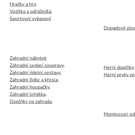
Hračky a hry
,
Vozítka a odrážedla
,
Sportovní vybavení
Dopadové plo
Zahradní nábytek
Zahradní sedací soupravy
,
Herní doplňky
Zahradní jídelní sestavy
,
Herní prvky p
Zahradní židle a křesla
,
Zahradní houpačky
,
Zahradní lehátka
,
Doplňky na zahradu
Montessori ed