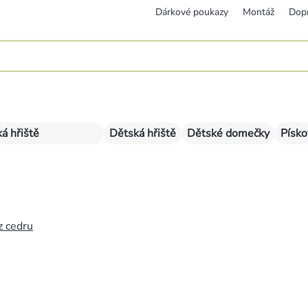
Dárkové poukazy
Montáž
Dop
á hřiště
Dětská hřiště
Dětské domečky
Písko
z cedru