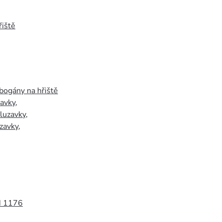
iště
bogány na hřiště
zavky
,
luzavky
,
zavky
,
N 1176