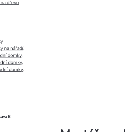
 na dřevo
ky
y na nářadí
,
adní domky
,
adní domky
,
adní domky
,
tava B