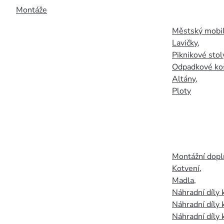
Montáže
Městský mobil
Lavičky
,
Piknikové stol
Odpadkové ko
Altány
,
Ploty
Montážní doplň
Kotvení
,
Madla
,
Náhradní díly
Náhradní díly 
Náhradní díly