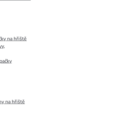
ky na hřiště
vy
,
pačky
y na hřiště