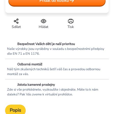
Přidat do košíku
Sdílet
Hlídat
Tisk
Bezpečnost Vašich dětí je naší prioritou
Naše výrobky jsou vyráběny v souladu s bezpečnostními předpisy
dle EN 71 a EN 1176.
Odborná montáž
Náš tým zkušených techniků šetří váš čas a provedou odbornou
montáž za vás.
Jistota kamenné prodejny
Zde si vše prohlédnete, vyzkoušíte i objednáte. Máte to k nám
daleko? Pak Vás zveme k virtuální prohlídce.
Popis