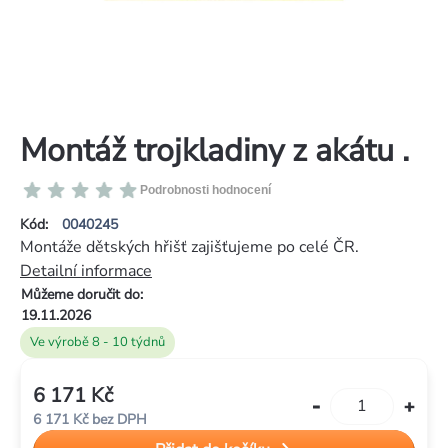
Montáž trojkladiny z akátu .
Průměrné
Podrobnosti hodnocení
hodnocení
Kód:
0040245
produktu
Montáže dětských hřišť zajišťujeme po celé ČR.
je
Detailní informace
0,0
Můžeme doručit do:
z
19.11.2026
5
Ve výrobě 8 - 10 týdnů
hvězdiček.
6 171 Kč
Měrná
6 171 Kč bez DPH
cena: