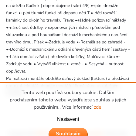
na údržbu Kačírek ( doporučujeme frakci 4/8) •+plní drenážní
funkci •+plní tlumící funkci při dopadu dětí T •-děti roznáší
kamínky do okolního trávníku Tráva: •+žádné pořizovací náklady
•-náročnost údržby, v exponovaných místech především pod
skluzavkou a pod houpačkami dochází k mechanickému narušení
travního drnu, Písek •-Zadržuje vodu •-Roznáší se po zahradě -
•-Dochází k mechanickému odírání dřevěných částí herní sestavy -
•-Láká domácí zvířata ( především kočičky) Mulčovací kůra •-
Zadržuje vodu •-Vytváří vlhkost u země - •-Sesychá – nutnost
doplňovat.
Po realizaci montáže obdržíte daňový doklad (fakturu) a předávací
protokol. Montáž uhradíte montážní firmě až po uskutečnění
Tento web používá soubory cookie. Dalším
montáže.
Zápatí
procházením tohoto webu vyjadřujete souhlas s jejich
používáním.. Více informací
zde
.
Nastavení
Souhlasím
Copyright 2026
Hřiště Piccolino - dětská hřiště a domečky
. Všechna práva