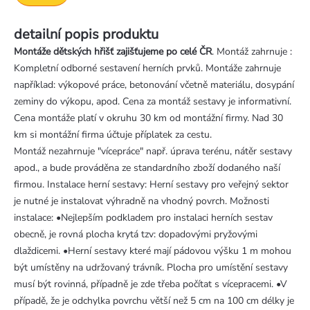
detailní popis produktu
Montáže dětských hřišť zajišťujeme po celé ČR
. Montáž zahrnuje :
Kompletní odborné sestavení herních prvků. Montáže zahrnuje
například: výkopové práce, betonování včetně materiálu, dosypání
zeminy do výkopu, apod. Cena za montáž sestavy je informativní.
Cena montáže platí v okruhu 30 km od montážní firmy. Nad 30
km si montážní firma účtuje příplatek za cestu.
Montáž nezahrnuje "vícepráce" např. úprava terénu, nátěr sestavy
apod., a bude prováděna ze standardního zboží dodaného naší
firmou. Instalace herní sestavy: Herní sestavy pro veřejný sektor
je nutné je instalovat výhradně na vhodný povrch. Možnosti
instalace: •Nejlepším podkladem pro instalaci herních sestav
obecně, je rovná plocha krytá tzv: dopadovými pryžovými
dlaždicemi. •Herní sestavy které mají pádovou výšku 1 m mohou
být umístěny na udržovaný trávník. Plocha pro umístění sestavy
musí být rovinná, případně je zde třeba počítat s vícepracemi. •V
případě, že je odchylka povrchu větší než 5 cm na 100 cm délky je