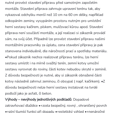
nutné provést stavební přípravu před samotným započetím
montáže. Stavební příprava zahrnuje upravení terénu tak, aby
vykazoval odchylku menší než 10 cm na 60 cm délky, například
odkopáním zeminy, vysypáním prostoru nutným pro umístění
herní sestavy kačírem, pískem, mulčovací kůrou apod. Stavební
příprava není součástí montáže, a její realizaci si zákazník provádí
sám, na svůj účet. Případně lze provést stavební přípravu našimi
montážními pracovníky za úplatu, cena stavební přípravy je pak
stanovena individuálně, dle náročností prací a spotřeby materiálu.
•Pokud zákazník nechce realizovat přípravu terénu, lze herní
sestavy umístit i na mírně svažitý terén, zemní kotvy umožní
sestavu vyrovnat do roviny, části kotev nebudou skryté v zemině.
Z důvodu bezpečnosti je nutné, aby si zákazník obnažené části
kotvy následně zahrnul zeminou, či obsypal ( např. kačírkem). •Z
důvodu bezpečnosti nelze herní sestavy instalovat na tvrdé
podloží jako je asfalt, či beton.
Výhody – nevýhody jednotlivých podkladů
: Dopadové
zatravňovací dlaždice •+zcela bezpečný, rovný , ohraničený povrch
•+plní tlumící funkci při dopadu •+estetický vzhled •+nenáročné