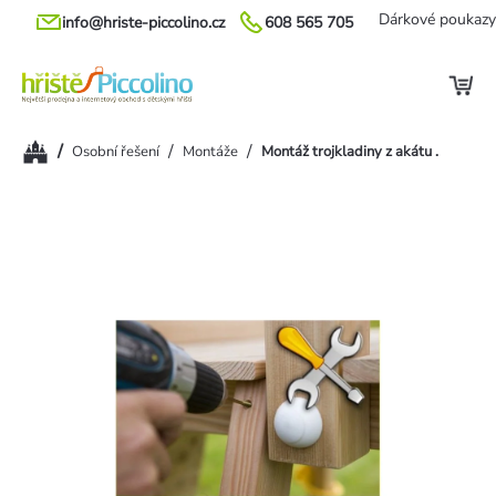
Přejít
Dárkové poukazy
info@hriste-piccolino.cz
608 565 705
na
obsah
Domů
/
/
/
Osobní řešení
Montáže
Montáž trojkladiny z akátu .