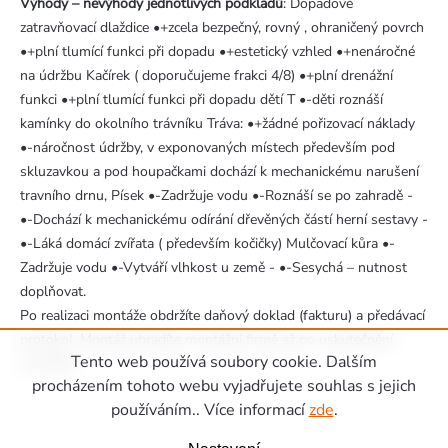
Výhody – nevýhody jednotlivých podkladů
: Dopadové
zatravňovací dlaždice •+zcela bezpečný, rovný , ohraničený povrch
•+plní tlumící funkci při dopadu •+estetický vzhled •+nenáročné
na údržbu Kačírek ( doporučujeme frakci 4/8) •+plní drenážní
funkci •+plní tlumící funkci při dopadu dětí T •-děti roznáší
kamínky do okolního trávníku Tráva: •+žádné pořizovací náklady
•-náročnost údržby, v exponovaných místech především pod
skluzavkou a pod houpačkami dochází k mechanickému narušení
travního drnu, Písek •-Zadržuje vodu •-Roznáší se po zahradě -
•-Dochází k mechanickému odírání dřevěných částí herní sestavy -
•-Láká domácí zvířata ( především kočičky) Mulčovací kůra •-
Zadržuje vodu •-Vytváří vlhkost u země - •-Sesychá – nutnost
doplňovat.
Po realizaci montáže obdržíte daňový doklad (fakturu) a předávací
protokol. Montáž uhradíte montážní firmě až po uskutečnění
Tento web používá soubory cookie. Dalším
montáže.
Zápatí
procházením tohoto webu vyjadřujete souhlas s jejich
používáním.. Více informací
zde
.