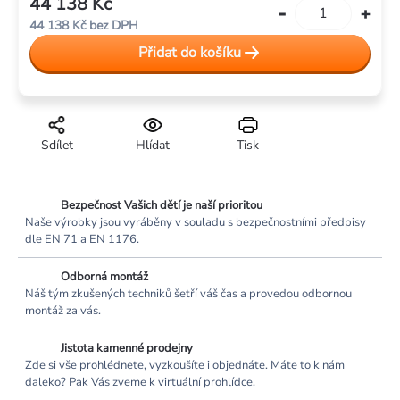
44 138 Kč
Měrná
44 138 Kč bez DPH
cena:
Přidat do košíku
Sdílet
Hlídat
Tisk
Bezpečnost Vašich dětí je naší prioritou
Naše výrobky jsou vyráběny v souladu s bezpečnostními předpisy
dle EN 71 a EN 1176.
Odborná montáž
Náš tým zkušených techniků šetří váš čas a provedou odbornou
montáž za vás.
Jistota kamenné prodejny
Zde si vše prohlédnete, vyzkoušíte i objednáte. Máte to k nám
daleko? Pak Vás zveme k virtuální prohlídce.