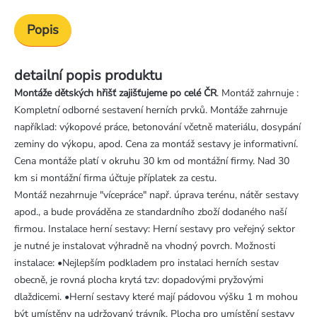
Popis
detailní popis produktu
Montáže dětských hřišť zajišťujeme po celé ČR
. Montáž zahrnuje :
Kompletní odborné sestavení herních prvků. Montáže zahrnuje
například: výkopové práce, betonování včetně materiálu, dosypání
zeminy do výkopu, apod. Cena za montáž sestavy je informativní.
Cena montáže platí v okruhu 30 km od montážní firmy. Nad 30
km si montážní firma účtuje příplatek za cestu.
Montáž nezahrnuje "vícepráce" např. úprava terénu, nátěr sestavy
apod., a bude prováděna ze standardního zboží dodaného naší
firmou. Instalace herní sestavy: Herní sestavy pro veřejný sektor
je nutné je instalovat výhradně na vhodný povrch. Možnosti
instalace: •Nejlepším podkladem pro instalaci herních sestav
obecně, je rovná plocha krytá tzv: dopadovými pryžovými
dlaždicemi. •Herní sestavy které mají pádovou výšku 1 m mohou
být umístěny na udržovaný trávník. Plocha pro umístění sestavy