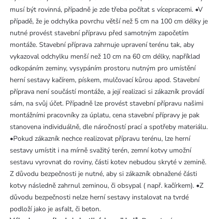
musí být rovinná, případně je zde třeba počítat s vícepracemi. •V
případě, že je odchylka povrchu větší než 5 cm na 100 cm délky je
nutné provést stavební přípravu před samotným započetím
montáže. Stavební příprava zahrnuje upravení terénu tak, aby
vykazoval odchylku menší než 10 cm na 60 cm délky, například
odkopáním zeminy, vysypáním prostoru nutným pro umístění
herní sestavy kačírem, pískem, mulčovací kůrou apod. Stavební
příprava není součástí montáže, a její realizaci si zákazník provádí
sám, na svůj účet. Případně lze provést stavební přípravu našimi
montážními pracovníky za úplatu, cena stavební přípravy je pak
stanovena individuálně, dle náročností prací a spotřeby materiálu.
•Pokud zákazník nechce realizovat přípravu terénu, lze herní
sestavy umístit i na mírně svažitý terén, zemní kotvy umožní
sestavu vyrovnat do roviny, části kotev nebudou skryté v zemině.
Z důvodu bezpečnosti je nutné, aby si zákazník obnažené části
kotvy následně zahrnul zeminou, či obsypal ( např. kačírkem). •Z
důvodu bezpečnosti nelze herní sestavy instalovat na tvrdé
podloží jako je asfalt, či beton.