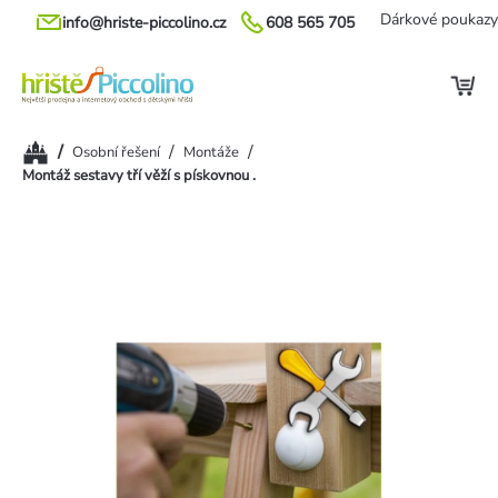
Přejít
Dárkové poukazy
info@hriste-piccolino.cz
608 565 705
na
obsah
Domů
/
/
/
Osobní řešení
Montáže
Montáž sestavy tří věží s pískovnou .