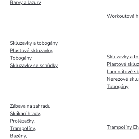
Barvy a lazury
Workoutová hř
Skluzavky a tobogány
Plastové skluzavky
,
Skluzavky a to
Tobogány
,
Plastové sklu
Skluzavky se schůdky
Laminátové sk
Nerezové sklu
Tobogány
Zábava na zahradu
Skákací hrady
,
Prolézačky
,
Trampolíny E
Trampolíny
,
Bazény
,