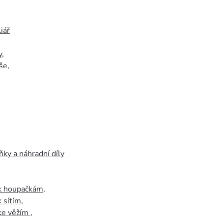
iář
y
,
še
,
ky a náhradní díly
 k houpačkám
,
k sítím
,
 ke věžím
,