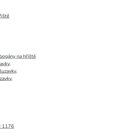
iště
bogány na hřiště
zavky
,
luzavky
,
zavky
,
N 1176