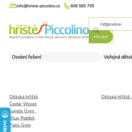
Přejít
info@hriste-piccolino.cz
608 565 705
na
obsah
Hledat
Osobní řešení
Veřejná dětsk
Dětská hřiště
Dětská hřiště 
Cedar Wood
,
Jungle Gym
,
Blue Rabbit
,
Palis Gym