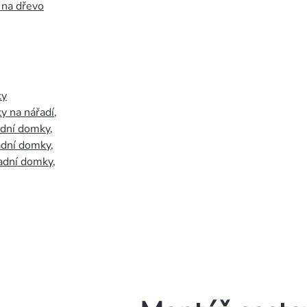
 na dřevo
ky
y na nářadí
,
adní domky
,
adní domky
,
adní domky
,