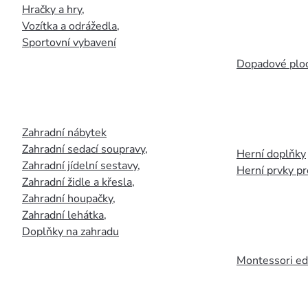
Hračky a hry
,
Vozítka a odrážedla
,
Sportovní vybavení
Dopadové plo
Zahradní nábytek
Zahradní sedací soupravy
,
Herní doplňky
Zahradní jídelní sestavy
,
Herní prvky p
Zahradní židle a křesla
,
Zahradní houpačky
,
Zahradní lehátka
,
Doplňky na zahradu
Montessori ed