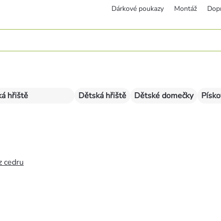
Dárkové poukazy
Montáž
Dop
á hřiště
Dětská hřiště
Dětské domečky
Písko
z cedru