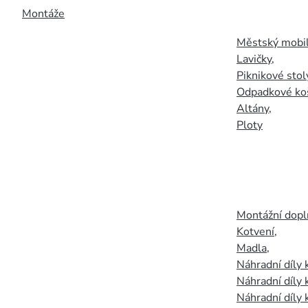
Montáže
Městský mobil
Lavičky
,
Piknikové stol
Odpadkové ko
Altány
,
Ploty
Montážní doplň
Kotvení
,
Madla
,
Náhradní díly
Náhradní díly 
Náhradní díly