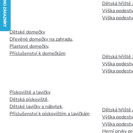
Dětská hřiště
Výška podesty
Výška podesty
Dětské domečky
Dřevěné domečky na zahradu
,
Plastové domečky
,
Příslušenství k domečkům
Dětská hřiště 
Výška podesty
Výška podesty
Pískoviště a lavičky
Dětská pískoviště
,
Dětské lavičky a nábytek
,
Dětská hřiště
Příslušenství k pískovištím a lavičkám
Výška podesty
Výška podesty
Herní prvky pr