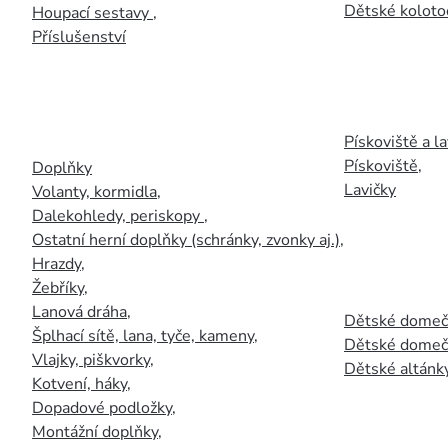
Dětské kolotoč
Houpací sestavy
,
Příslušenství
Pískoviště a la
Pískoviště
,
Doplňky
Lavičky
Volanty, kormidla
,
Dalekohledy, periskopy
,
Ostatní herní doplňky (schránky, zvonky aj.)
,
Hrazdy
,
Žebříky
,
Lanová dráha
,
Dětské domečk
Šplhací sítě, lana, tyče, kameny
,
Dětské domečk
Vlajky, piškvorky
,
Dětské altánky
Kotvení, háky
,
Dopadové podložky
,
Montážní doplňky
,