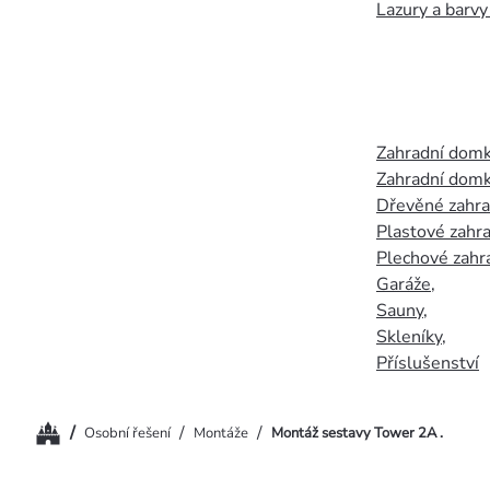
Lazury a barvy
Zahradní dom
Zahradní domk
Dřevěné zahr
Plastové zahr
Plechové zahr
Garáže
,
Sauny
,
Skleníky
,
Příslušenství
Domů
/
/
/
Osobní řešení
Montáže
Montáž sestavy Tower 2A .