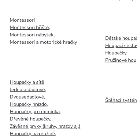
Montessori
Montessori hřiště
,
Montessori nábytek
,
Dětské houpač
Montessori a motorické hračky
Houpací sesta
Houpačky
,
Pružinové hou
Houpačky a sítě
Jednosedadlové
,
Dvousedadlové
,
Šplhací systém
Houpačky hnízdo
,
Houpačky pro miminka
,
Dřevěné houpačky
,
Závěsné prvky (kruhy, hrazdy aj.)
,
Houpačky na pružině
,