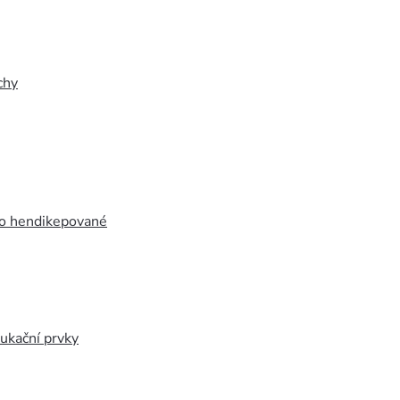
chy
ro hendikepované
ukační prvky