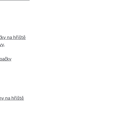
ky na hřiště
vy
,
pačky
y na hřiště