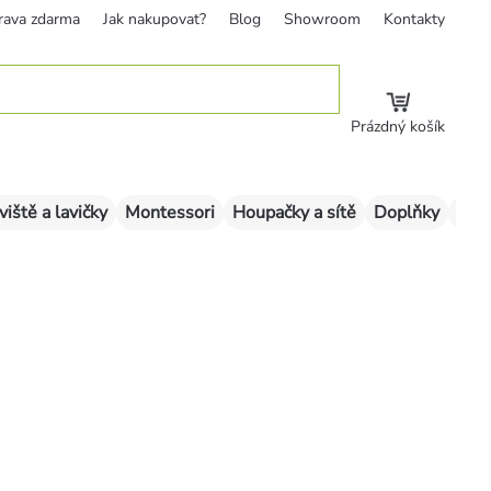
rava zdarma
Jak nakupovat?
Blog
Showroom
Kontakty
Prázdný košík
viště a lavičky
Montessori
Houpačky a sítě
Doplňky
Sklu