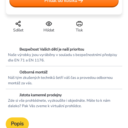
Přidat do košíku
Sdílet
Hlídat
Tisk
Bezpečnost Vašich dětí je naší prioritou
Naše výrobky jsou vyráběny v souladu s bezpečnostními předpisy
dle EN 71 a EN 1176.
Odborná montáž
Náš tým zkušených techniků šetří váš čas a provedou odbornou
montáž za vás.
Jistota kamenné prodejny
Zde si vše prohlédnete, vyzkoušíte i objednáte. Máte to k nám
daleko? Pak Vás zveme k virtuální prohlídce.
Popis