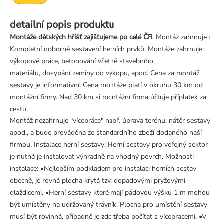
detailní popis produktu
Montáže dětských hřišť zajišťujeme po celé ČR
. Montáž zahrnuje :
Kompletní odborné sestavení herních prvků. Montáže zahrnuje:
výkopové práce, betonování včetně stavebního
materiálu, dosypání zeminy do výkopu, apod. Cena za montáž
sestavy je informativní. Cena montáže platí v okruhu 30 km od
montážní firmy. Nad 30 km si montážní firma účtuje příplatek za
cestu.
Montáž nezahrnuje "vícepráce" např. úprava terénu, nátěr sestavy
apod., a bude prováděna ze standardního zboží dodaného naší
firmou. Instalace herní sestavy: Herní sestavy pro veřejný sektor
je nutné je instalovat výhradně na vhodný povrch. Možnosti
instalace: •Nejlepším podkladem pro instalaci herních sestav
obecně, je rovná plocha krytá tzv: dopadovými pryžovými
dlaždicemi. •Herní sestavy které mají pádovou výšku 1 m mohou
být umístěny na udržovaný trávník. Plocha pro umístění sestavy
musí být rovinná, případně je zde třeba počítat s vícepracemi. •V