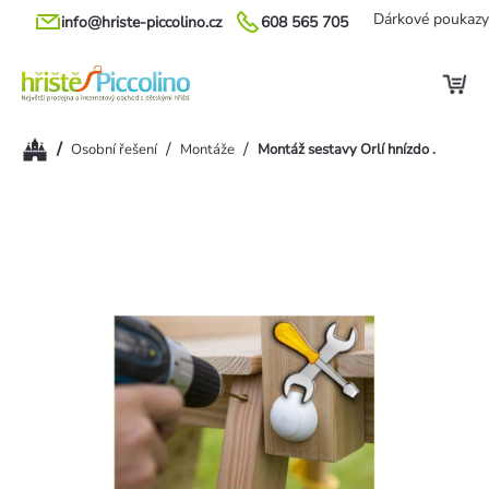
Přejít
Dárkové poukazy
info@hriste-piccolino.cz
608 565 705
na
obsah
Domů
/
/
/
Osobní řešení
Montáže
Montáž sestavy Orlí hnízdo .