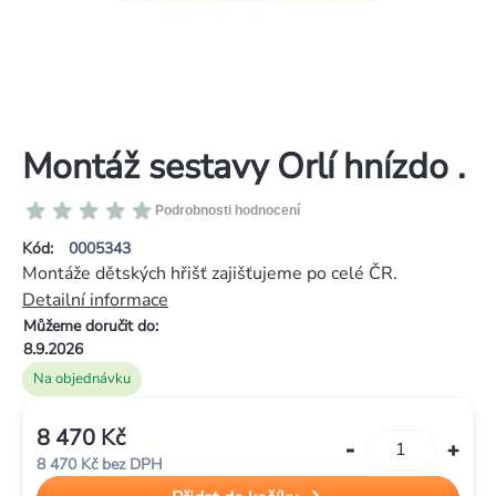
Montáž sestavy Orlí hnízdo .
Průměrné
Podrobnosti hodnocení
hodnocení
Kód:
0005343
produktu
Montáže dětských hřišť zajišťujeme po celé ČR.
je
Detailní informace
0,0
Můžeme doručit do:
z
8.9.2026
5
Na objednávku
hvězdiček.
8 470 Kč
Měrná
8 470 Kč bez DPH
cena: