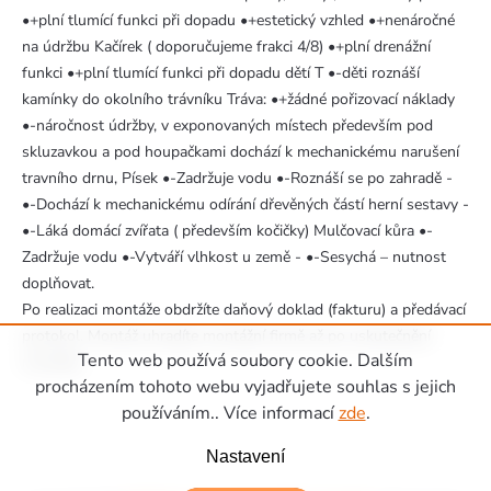
•+plní tlumící funkci při dopadu •+estetický vzhled •+nenáročné
na údržbu Kačírek ( doporučujeme frakci 4/8) •+plní drenážní
funkci •+plní tlumící funkci při dopadu dětí T •-děti roznáší
kamínky do okolního trávníku Tráva: •+žádné pořizovací náklady
•-náročnost údržby, v exponovaných místech především pod
skluzavkou a pod houpačkami dochází k mechanickému narušení
travního drnu, Písek •-Zadržuje vodu •-Roznáší se po zahradě -
•-Dochází k mechanickému odírání dřevěných částí herní sestavy -
•-Láká domácí zvířata ( především kočičky) Mulčovací kůra •-
Zadržuje vodu •-Vytváří vlhkost u země - •-Sesychá – nutnost
doplňovat.
Po realizaci montáže obdržíte daňový doklad (fakturu) a předávací
protokol. Montáž uhradíte montážní firmě až po uskutečnění
Tento web používá soubory cookie. Dalším
montáže.
Zápatí
procházením tohoto webu vyjadřujete souhlas s jejich
používáním.. Více informací
zde
.
Nastavení