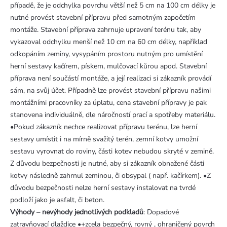
případě, že je odchylka povrchu větší než 5 cm na 100 cm délky je
nutné provést stavební přípravu před samotným započetím
montáže. Stavební příprava zahrnuje upravení terénu tak, aby
vykazoval odchylku menší než 10 cm na 60 cm délky, například
odkopáním zeminy, vysypáním prostoru nutným pro umístění
herní sestavy kačírem, pískem, mulčovací kůrou apod. Stavební
příprava není součástí montáže, a její realizaci si zákazník provádí
sám, na svůj účet. Případně lze provést stavební přípravu našimi
montážními pracovníky za úplatu, cena stavební přípravy je pak
stanovena individuálně, dle náročností prací a spotřeby materiálu.
•Pokud zákazník nechce realizovat přípravu terénu, lze herní
sestavy umístit i na mírně svažitý terén, zemní kotvy umožní
sestavu vyrovnat do roviny, části kotev nebudou skryté v zemině.
Z důvodu bezpečnosti je nutné, aby si zákazník obnažené části
kotvy následně zahrnul zeminou, či obsypal ( např. kačírkem). •Z
důvodu bezpečnosti nelze herní sestavy instalovat na tvrdé
podloží jako je asfalt, či beton.
Výhody – nevýhody jednotlivých podkladů
: Dopadové
zatravňovací dlaždice •+zcela bezpečný, rovný , ohraničený povrch