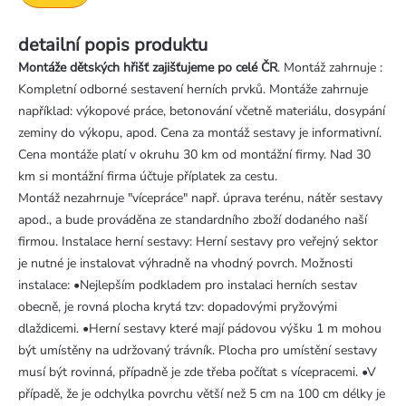
detailní popis produktu
Montáže dětských hřišť zajišťujeme po celé ČR
. Montáž zahrnuje :
Kompletní odborné sestavení herních prvků. Montáže zahrnuje
například: výkopové práce, betonování včetně materiálu, dosypání
zeminy do výkopu, apod. Cena za montáž sestavy je informativní.
Cena montáže platí v okruhu 30 km od montážní firmy. Nad 30
km si montážní firma účtuje příplatek za cestu.
Montáž nezahrnuje "vícepráce" např. úprava terénu, nátěr sestavy
apod., a bude prováděna ze standardního zboží dodaného naší
firmou. Instalace herní sestavy: Herní sestavy pro veřejný sektor
je nutné je instalovat výhradně na vhodný povrch. Možnosti
instalace: •Nejlepším podkladem pro instalaci herních sestav
obecně, je rovná plocha krytá tzv: dopadovými pryžovými
dlaždicemi. •Herní sestavy které mají pádovou výšku 1 m mohou
být umístěny na udržovaný trávník. Plocha pro umístění sestavy
musí být rovinná, případně je zde třeba počítat s vícepracemi. •V
případě, že je odchylka povrchu větší než 5 cm na 100 cm délky je