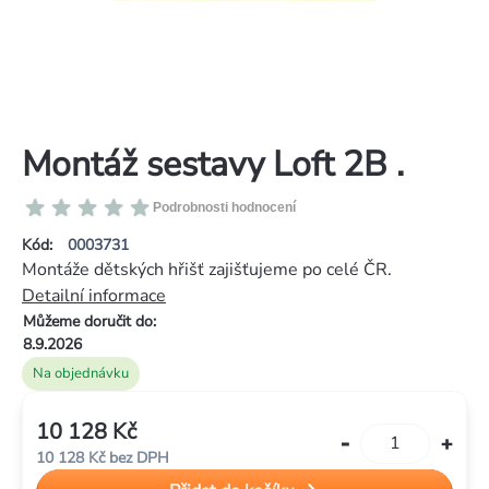
Montáž sestavy Loft 2B .
Průměrné
Podrobnosti hodnocení
hodnocení
Kód:
0003731
produktu
Montáže dětských hřišť zajišťujeme po celé ČR.
je
Detailní informace
0,0
Můžeme doručit do:
z
8.9.2026
5
Na objednávku
hvězdiček.
10 128 Kč
Měrná
10 128 Kč bez DPH
cena: