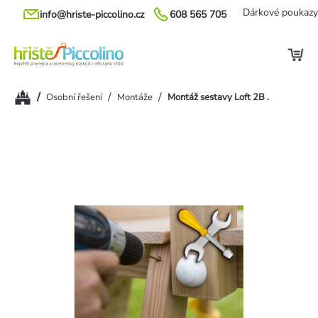
Přejít
Dárkové poukazy
info@hriste-piccolino.cz
608 565 705
na
obsah
Domů
/
/
/
Osobní řešení
Montáže
Montáž sestavy Loft 2B .