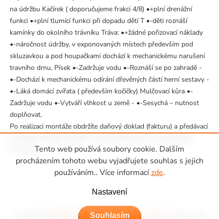
na údržbu Kačírek ( doporučujeme frakci 4/8) •+plní drenážní
funkci •+plní tlumící funkci při dopadu dětí T •-děti roznáší
kamínky do okolního trávníku Tráva: •+žádné pořizovací náklady
•-náročnost údržby, v exponovaných místech především pod
skluzavkou a pod houpačkami dochází k mechanickému narušení
travního drnu, Písek •-Zadržuje vodu •-Roznáší se po zahradě -
•-Dochází k mechanickému odírání dřevěných částí herní sestavy -
•-Láká domácí zvířata ( především kočičky) Mulčovací kůra •-
Zadržuje vodu •-Vytváří vlhkost u země - •-Sesychá – nutnost
doplňovat.
Po realizaci montáže obdržíte daňový doklad (fakturu) a předávací
protokol. Montáž uhradíte montážní firmě až po uskutečnění
Tento web používá soubory cookie. Dalším
montáže.
Zápatí
procházením tohoto webu vyjadřujete souhlas s jejich
používáním.. Více informací
zde
.
Nastavení
Souhlasím
Copyright 2026
Hřiště Piccolino - dětská hřiště a domečky
. Všechna práva