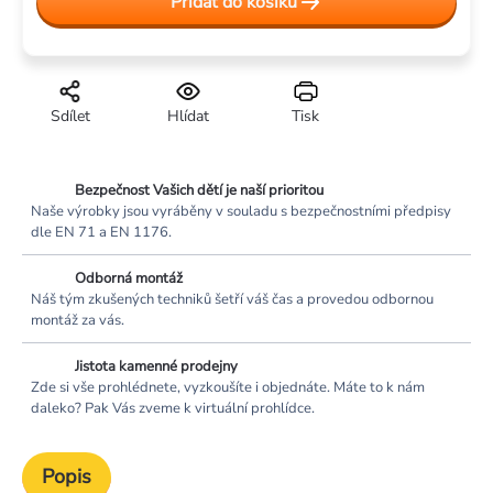
Přidat do košíku
Sdílet
Hlídat
Tisk
Bezpečnost Vašich dětí je naší prioritou
Naše výrobky jsou vyráběny v souladu s bezpečnostními předpisy
dle EN 71 a EN 1176.
Odborná montáž
Náš tým zkušených techniků šetří váš čas a provedou odbornou
montáž za vás.
Jistota kamenné prodejny
Zde si vše prohlédnete, vyzkoušíte i objednáte. Máte to k nám
daleko? Pak Vás zveme k virtuální prohlídce.
Popis