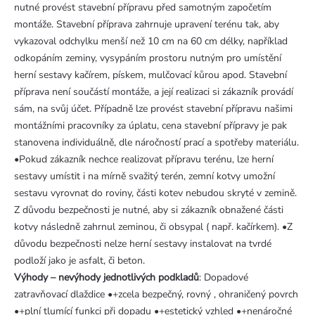
nutné provést stavební přípravu před samotným započetím
montáže. Stavební příprava zahrnuje upravení terénu tak, aby
vykazoval odchylku menší než 10 cm na 60 cm délky, například
odkopáním zeminy, vysypáním prostoru nutným pro umístění
herní sestavy kačírem, pískem, mulčovací kůrou apod. Stavební
příprava není součástí montáže, a její realizaci si zákazník provádí
sám, na svůj účet. Případně lze provést stavební přípravu našimi
montážními pracovníky za úplatu, cena stavební přípravy je pak
stanovena individuálně, dle náročností prací a spotřeby materiálu.
•Pokud zákazník nechce realizovat přípravu terénu, lze herní
sestavy umístit i na mírně svažitý terén, zemní kotvy umožní
sestavu vyrovnat do roviny, části kotev nebudou skryté v zemině.
Z důvodu bezpečnosti je nutné, aby si zákazník obnažené části
kotvy následně zahrnul zeminou, či obsypal ( např. kačírkem). •Z
důvodu bezpečnosti nelze herní sestavy instalovat na tvrdé
podloží jako je asfalt, či beton.
Výhody – nevýhody jednotlivých podkladů
: Dopadové
zatravňovací dlaždice •+zcela bezpečný, rovný , ohraničený povrch
•+plní tlumící funkci při dopadu •+estetický vzhled •+nenáročné