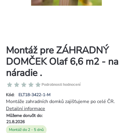
Montáž pre ZÁHRADNÝ
DOMČEK Olaf 6,6 m2 - na
náradie .
Průměrné
Podrobnosti hodnocení
hodnocení
Kód:
ELT18-3422-1-M
produktu
Montáže zahradních domků zajišťujeme po celé ČR.
je
Detailní informace
0,0
Můžeme doručit do:
z
21.8.2026
5
Montáž do 2 - 5 dnů