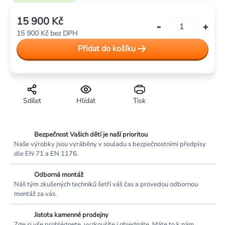
hvězdiček.
15 900 Kč
Měrná
15 900 Kč bez DPH
cena:
Přidat do košíku
Sdílet
Hlídat
Tisk
Bezpečnost Vašich dětí je naší prioritou
Naše výrobky jsou vyráběny v souladu s bezpečnostními předpisy
dle EN 71 a EN 1176.
Odborná montáž
Náš tým zkušených techniků šetří váš čas a provedou odbornou
montáž za vás.
Jistota kamenné prodejny
Zde si vše prohlédnete, vyzkoušíte i objednáte. Máte to k nám