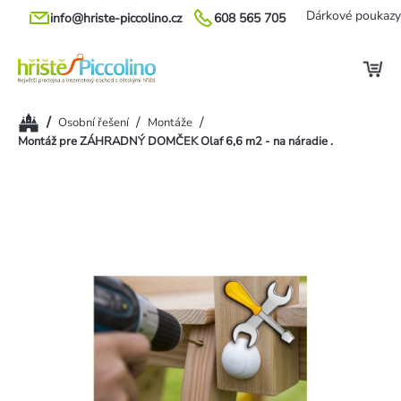
Přejít
Dárkové poukazy
info@hriste-piccolino.cz
608 565 705
na
obsah
Domů
/
/
/
Osobní řešení
Montáže
Montáž pre ZÁHRADNÝ DOMČEK Olaf 6,6 m2 - na náradie .