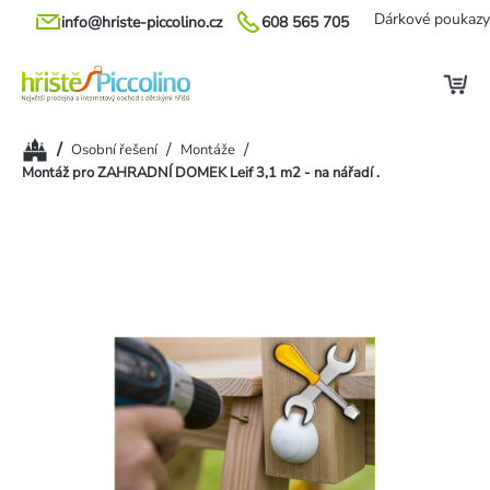
Přejít
Dárkové poukazy
info@hriste-piccolino.cz
608 565 705
na
obsah
Domů
/
/
/
Osobní řešení
Montáže
Montáž pro ZAHRADNÍ DOMEK Leif 3,1 m2 - na nářadí .