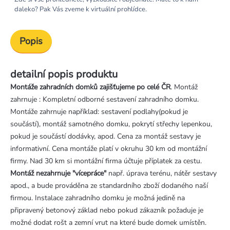
daleko? Pak Vás zveme k virtuální prohlídce.
Popis
detailní popis produktu
Montáže zahradních domků zajišťujeme po celé ČR
. Montáž
zahrnuje : Kompletní odborné sestavení zahradního domku.
Montáže zahrnuje například: sestavení podlahy(pokud je
součástí), montáž samotného domku, pokrytí střechy lepenkou,
pokud je součástí dodávky, apod. Cena za montáž sestavy je
informativní. Cena montáže platí v okruhu 30 km od montážní
firmy. Nad 30 km si montážní firma účtuje příplatek za cestu.
Montáž nezahrnuje "vícepráce"
např. úprava terénu, nátěr sestavy
apod., a bude prováděna ze standardního zboží dodaného naší
firmou. Instalace zahradního domku je možná jedině na
připravený betonový základ nebo pokud zákazník požaduje je
možné dodat rošt a zemní vrut na které bude domek umístěn.