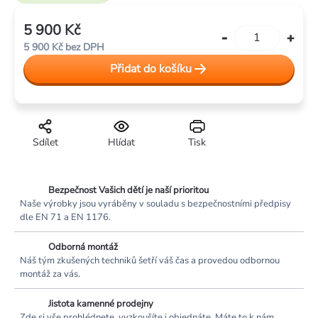
hvězdiček.
5 900 Kč
Měrná
5 900 Kč bez DPH
cena:
Přidat do košíku
Sdílet
Hlídat
Tisk
Bezpečnost Vašich dětí je naší prioritou
Naše výrobky jsou vyráběny v souladu s bezpečnostními předpisy
dle EN 71 a EN 1176.
Odborná montáž
Náš tým zkušených techniků šetří váš čas a provedou odbornou
montáž za vás.
Jistota kamenné prodejny
Zde si vše prohlédnete, vyzkoušíte i objednáte. Máte to k nám