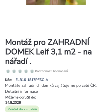
Montáž pro ZAHRADNÍ
DOMEK Leif 3,1 m2 - na
nářadí .
Průměrné
Podrobnosti hodnocení
hodnocení
Kód:
ELB16-1817PFSC-A
produktu
Montáže zahradních domků zajišťujeme po celé ČR.
je
Detailní informace
0,0
Můžeme doručit do:
z
24.8.2026
5
Montáž do 2 - 5 dnů