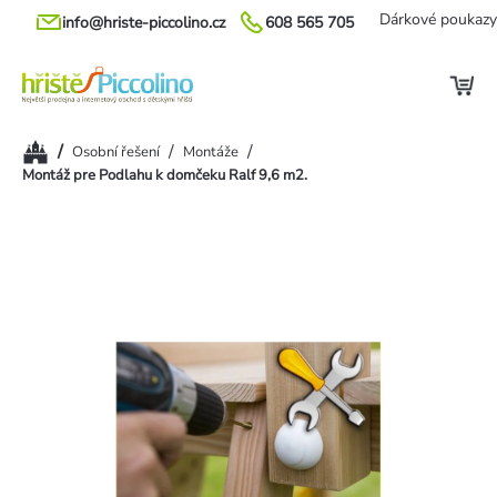
Přejít
Dárkové poukazy
info@hriste-piccolino.cz
608 565 705
na
obsah
Domů
/
/
/
Osobní řešení
Montáže
Montáž pre Podlahu k domčeku Ralf 9,6 m2.