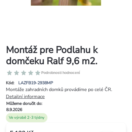
Montáž pre Podlahu k
domčeku Ralf 9,6 m2.
Průměrné
Podrobnosti hodnocení
hodnocení
Kód:
LAZFB19-2938MP
produktu
Montáže zahradních domků provádíme po celé ČR.
je
Detailní informace
0,0
Můžeme doručit do:
z
8.9.2026
5
Ve výrobě 2-3 týdny
hvězdiček.