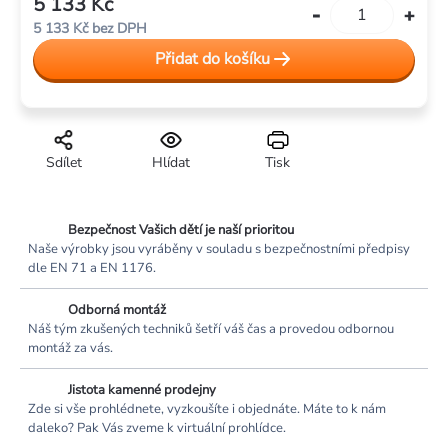
5 133 Kč
Měrná
5 133 Kč bez DPH
cena:
Přidat do košíku
Sdílet
Hlídat
Tisk
Bezpečnost Vašich dětí je naší prioritou
Naše výrobky jsou vyráběny v souladu s bezpečnostními předpisy
dle EN 71 a EN 1176.
Odborná montáž
Náš tým zkušených techniků šetří váš čas a provedou odbornou
montáž za vás.
Jistota kamenné prodejny
Zde si vše prohlédnete, vyzkoušíte i objednáte. Máte to k nám
daleko? Pak Vás zveme k virtuální prohlídce.