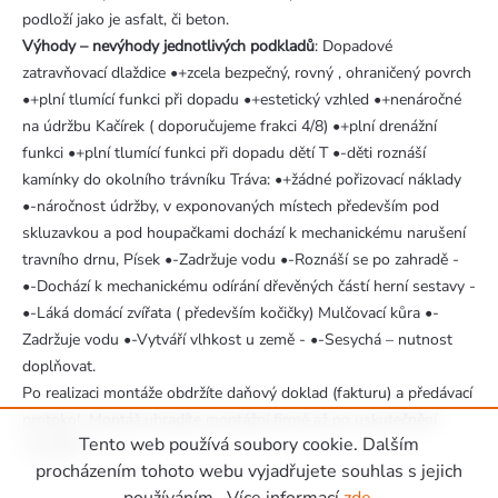
podloží jako je asfalt, či beton.
Výhody – nevýhody jednotlivých podkladů
: Dopadové
zatravňovací dlaždice •+zcela bezpečný, rovný , ohraničený povrch
•+plní tlumící funkci při dopadu •+estetický vzhled •+nenáročné
na údržbu Kačírek ( doporučujeme frakci 4/8) •+plní drenážní
funkci •+plní tlumící funkci při dopadu dětí T •-děti roznáší
kamínky do okolního trávníku Tráva: •+žádné pořizovací náklady
•-náročnost údržby, v exponovaných místech především pod
skluzavkou a pod houpačkami dochází k mechanickému narušení
travního drnu, Písek •-Zadržuje vodu •-Roznáší se po zahradě -
•-Dochází k mechanickému odírání dřevěných částí herní sestavy -
•-Láká domácí zvířata ( především kočičky) Mulčovací kůra •-
Zadržuje vodu •-Vytváří vlhkost u země - •-Sesychá – nutnost
doplňovat.
Po realizaci montáže obdržíte daňový doklad (fakturu) a předávací
protokol. Montáž uhradíte montážní firmě až po uskutečnění
Tento web používá soubory cookie. Dalším
montáže.
Zápatí
procházením tohoto webu vyjadřujete souhlas s jejich