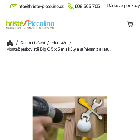
Přejít
Dárkové poukazy
info@hriste-piccolino.cz
608 565 705
na
obsah
Domů
/
/
/
Osobní řešení
Montáže
Montáž pískoviště Big C 5 x 5 m s kůly a stíněním z akátu .