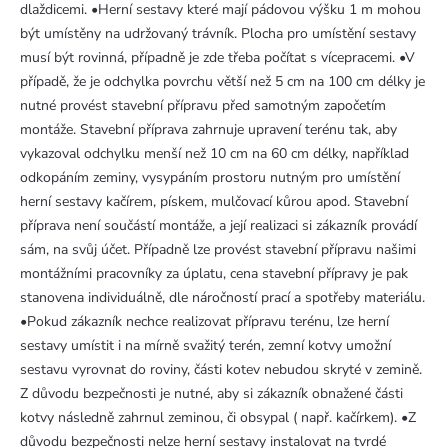
dlaždicemi. •Herní sestavy které mají pádovou výšku 1 m mohou
být umístěny na udržovaný trávník. Plocha pro umístění sestavy
musí být rovinná, případně je zde třeba počítat s vícepracemi. •V
případě, že je odchylka povrchu větší než 5 cm na 100 cm délky je
nutné provést stavební přípravu před samotným započetím
montáže. Stavební příprava zahrnuje upravení terénu tak, aby
vykazoval odchylku menší než 10 cm na 60 cm délky, například
odkopáním zeminy, vysypáním prostoru nutným pro umístění
herní sestavy kačírem, pískem, mulčovací kůrou apod. Stavební
příprava není součástí montáže, a její realizaci si zákazník provádí
sám, na svůj účet. Případně lze provést stavební přípravu našimi
montážními pracovníky za úplatu, cena stavební přípravy je pak
stanovena individuálně, dle náročností prací a spotřeby materiálu.
•Pokud zákazník nechce realizovat přípravu terénu, lze herní
sestavy umístit i na mírně svažitý terén, zemní kotvy umožní
sestavu vyrovnat do roviny, části kotev nebudou skryté v zemině.
Z důvodu bezpečnosti je nutné, aby si zákazník obnažené části
kotvy následně zahrnul zeminou, či obsypal ( např. kačírkem). •Z
důvodu bezpečnosti nelze herní sestavy instalovat na tvrdé