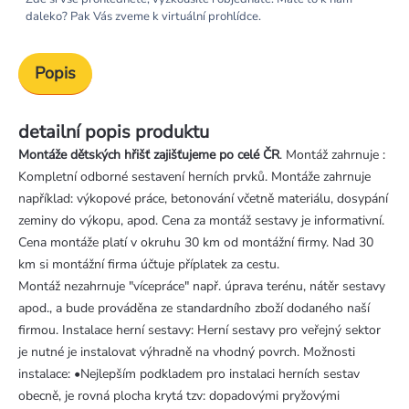
daleko? Pak Vás zveme k virtuální prohlídce.
Popis
detailní popis produktu
Montáže dětských hřišť zajišťujeme po celé ČR
. Montáž zahrnuje :
Kompletní odborné sestavení herních prvků. Montáže zahrnuje
například: výkopové práce, betonování včetně materiálu, dosypání
zeminy do výkopu, apod. Cena za montáž sestavy je informativní.
Cena montáže platí v okruhu 30 km od montážní firmy. Nad 30
km si montážní firma účtuje příplatek za cestu.
Montáž nezahrnuje "vícepráce" např. úprava terénu, nátěr sestavy
apod., a bude prováděna ze standardního zboží dodaného naší
firmou. Instalace herní sestavy: Herní sestavy pro veřejný sektor
je nutné je instalovat výhradně na vhodný povrch. Možnosti
instalace: •Nejlepším podkladem pro instalaci herních sestav
obecně, je rovná plocha krytá tzv: dopadovými pryžovými