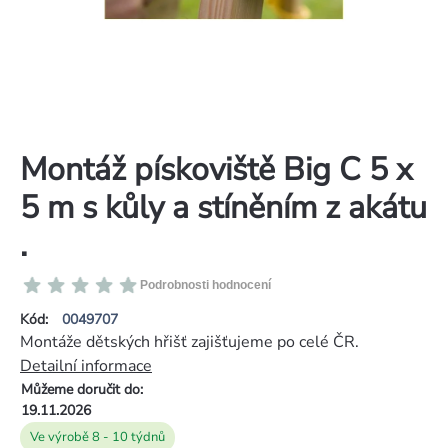
Montáž pískoviště Big C 5 x
5 m s kůly a stíněním z akátu
.
Průměrné
Podrobnosti hodnocení
hodnocení
Kód:
0049707
produktu
Montáže dětských hřišť zajišťujeme po celé ČR.
je
Detailní informace
0,0
Můžeme doručit do:
z
19.11.2026
5
Ve výrobě 8 - 10 týdnů