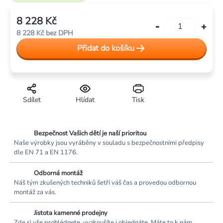
hvězdiček.
8 228 Kč
Měrná
8 228 Kč bez DPH
cena:
Přidat do košíku
Sdílet
Hlídat
Tisk
Bezpečnost Vašich dětí je naší prioritou
Naše výrobky jsou vyráběny v souladu s bezpečnostními předpisy
dle EN 71 a EN 1176.
Odborná montáž
Náš tým zkušených techniků šetří váš čas a provedou odbornou
montáž za vás.
Jistota kamenné prodejny
Zde si vše prohlédnete, vyzkoušíte i objednáte. Máte to k nám