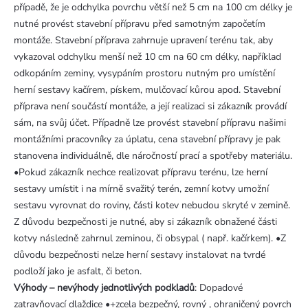
případě, že je odchylka povrchu větší než 5 cm na 100 cm délky je
nutné provést stavební přípravu před samotným započetím
montáže. Stavební příprava zahrnuje upravení terénu tak, aby
vykazoval odchylku menší než 10 cm na 60 cm délky, například
odkopáním zeminy, vysypáním prostoru nutným pro umístění
herní sestavy kačírem, pískem, mulčovací kůrou apod. Stavební
příprava není součástí montáže, a její realizaci si zákazník provádí
sám, na svůj účet. Případně lze provést stavební přípravu našimi
montážními pracovníky za úplatu, cena stavební přípravy je pak
stanovena individuálně, dle náročností prací a spotřeby materiálu.
•Pokud zákazník nechce realizovat přípravu terénu, lze herní
sestavy umístit i na mírně svažitý terén, zemní kotvy umožní
sestavu vyrovnat do roviny, části kotev nebudou skryté v zemině.
Z důvodu bezpečnosti je nutné, aby si zákazník obnažené části
kotvy následně zahrnul zeminou, či obsypal ( např. kačírkem). •Z
důvodu bezpečnosti nelze herní sestavy instalovat na tvrdé
podloží jako je asfalt, či beton.
Výhody – nevýhody jednotlivých podkladů
: Dopadové
zatravňovací dlaždice •+zcela bezpečný, rovný , ohraničený povrch