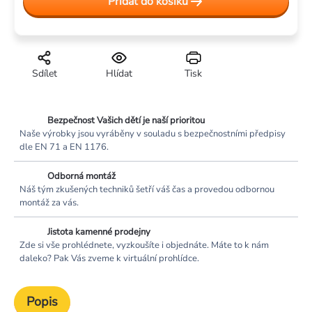
Přidat do košíku
Sdílet
Hlídat
Tisk
Bezpečnost Vašich dětí je naší prioritou
Naše výrobky jsou vyráběny v souladu s bezpečnostními předpisy
dle EN 71 a EN 1176.
Odborná montáž
Náš tým zkušených techniků šetří váš čas a provedou odbornou
montáž za vás.
Jistota kamenné prodejny
Zde si vše prohlédnete, vyzkoušíte i objednáte. Máte to k nám
daleko? Pak Vás zveme k virtuální prohlídce.
Popis