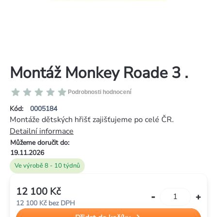
Montáž Monkey Roade 3 .
Průměrné
Podrobnosti hodnocení
hodnocení
Kód:
0005184
produktu
Montáže dětských hřišť zajišťujeme po celé ČR.
je
Detailní informace
0,0
Můžeme doručit do:
z
19.11.2026
5
Ve výrobě 8 - 10 týdnů
hvězdiček.
12 100 Kč
Měrná
12 100 Kč bez DPH
cena: