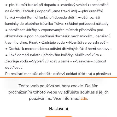
•+plní tlumící funkci při dopadu •+estetický vzhled •+nenáročné
na údržbu Kačírek ( doporučujeme frakci 4/8) •+plní drenážní
funkci •+plní tlumící funkci při dopadu dětí T •-děti roznáší
kamínky do okolního trávníku Tráva: •+žádné pořizovací náklady
•-náročnost údržby, v exponovaných místech především pod
skluzavkou a pod houpačkami dochází k mechanickému narušení
travního drnu, Písek •-Zadržuje vodu •-Roznáší se po zahradě -
•-Dochází k mechanickému odírání dřevěných částí herní sestavy -
•-Láká domácí zvířata ( především kočičky) Mulčovací kůra •-
Zadržuje vodu •-Vytváří vlhkost u země - •-Sesychá – nutnost
doplňovat.
Po realizaci montáže obdržíte daňový doklad (fakturu) a předávací
protokol. Montáž uhradíte montážní firmě až po uskutečnění
Tento web používá soubory cookie. Dalším
montáže.
Zápatí
procházením tohoto webu vyjadřujete souhlas s jejich
používáním.. Více informací
zde
.
Nastavení