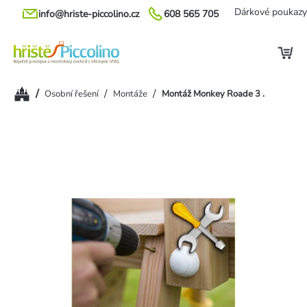
Přejít
Dárkové poukazy
info@hriste-piccolino.cz
608 565 705
na
obsah
Domů
/
/
/
Osobní řešení
Montáže
Montáž Monkey Roade 3 .