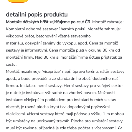
detailní popis produktu
Montáže dětských hřišť zajišťujeme po celé ČR
. Montáž zahrnuje :
Kompletní odborné sestavení herních prvků. Montáže zahrnuje:
výkopové práce, betonování včetně stavebního
materiálu, dosypání zeminy do výkopu, apod. Cena za montáž
sestavy je informativní. Cena montáže platí v okruhu 30 km od
montážní firmy. Nad 30 km si montážní firma účtuje příplatek za
cestu.
Montáž nezahrnuje "vícepráce" např. úprava terénu, nátěr sestavy
apod., a bude prováděna ze standardního zboží dodaného naší
firmou. Instalace herní sestavy: Herní sestavy pro veřejný sektor
je nutné je instalovat výhradně na vhodný povrch. Možnosti
instalace: •Nejlepším podkladem pro instalaci herních sestav
obecně, je rovná plocha krytá tzv: dopadovými pryžovými
dlaždicemi. •Herní sestavy které mají pádovou výšku 1 m mohou
být umístěny na udržovaný trávník. Plocha pro umístění sestavy
musí být rovinná, případně je zde třeba počítat s vícepracemi. •V