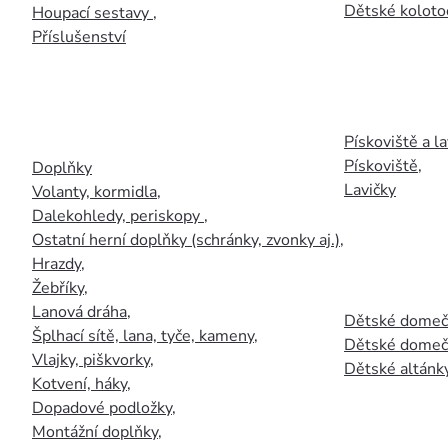
Dětské kolotoč
Houpací sestavy
,
Příslušenství
Pískoviště a la
Pískoviště
,
Doplňky
Lavičky
Volanty, kormidla
,
Dalekohledy, periskopy
,
Ostatní herní doplňky (schránky, zvonky aj.)
,
Hrazdy
,
Žebříky
,
Lanová dráha
,
Dětské domečk
Šplhací sítě, lana, tyče, kameny
,
Dětské domečk
Vlajky, piškvorky
,
Dětské altánky
Kotvení, háky
,
Dopadové podložky
,
Montážní doplňky
,