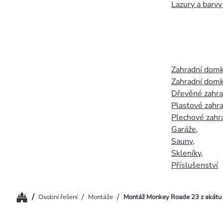
Lazury a barvy
Zahradní dom
Zahradní domk
Dřevěné zahr
Plastové zahr
Plechové zahr
Garáže
,
Sauny
,
Skleníky
,
Příslušenství
Domů
/
/
/
Osobní řešení
Montáže
Montáž Monkey Roade 23 z akátu 