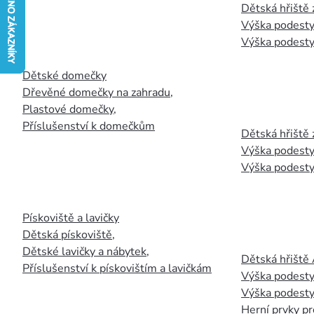
Dětská hřiště
Výška podesty
Výška podesty
Dětské domečky
Dřevěné domečky na zahradu
,
Plastové domečky
,
Příslušenství k domečkům
Dětská hřiště 
Výška podesty
Výška podesty
Pískoviště a lavičky
Dětská pískoviště
,
Dětské lavičky a nábytek
,
Dětská hřiště
Příslušenství k pískovištím a lavičkám
Výška podesty
Výška podesty
Herní prvky pr