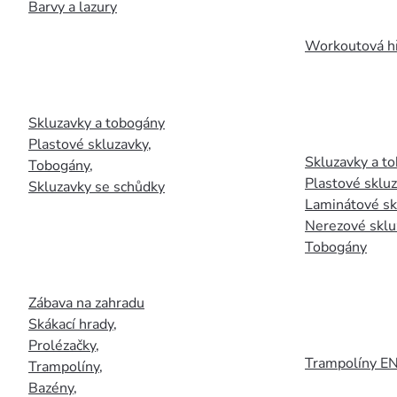
Barvy a lazury
Workoutová hř
Skluzavky a tobogány
Plastové skluzavky
,
Skluzavky a to
Tobogány
,
Plastové sklu
Skluzavky se schůdky
Laminátové sk
Nerezové sklu
Tobogány
Zábava na zahradu
Skákací hrady
,
Prolézačky
,
Trampolíny E
Trampolíny
,
Bazény
,