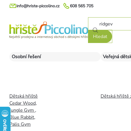
Přejít
info@hriste-piccolino.cz
608 565 705
na
obsah
Hledat
Osobní řešení
Veřejná dětsk
Dětská hřiště
Dětská hřiště 
Cedar Wood
,
Jungle Gym
,
Blue Rabbit
,
Palis Gym