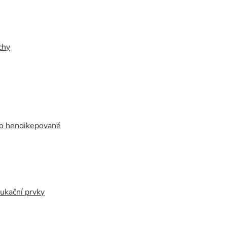
chy
ro hendikepované
ukační prvky