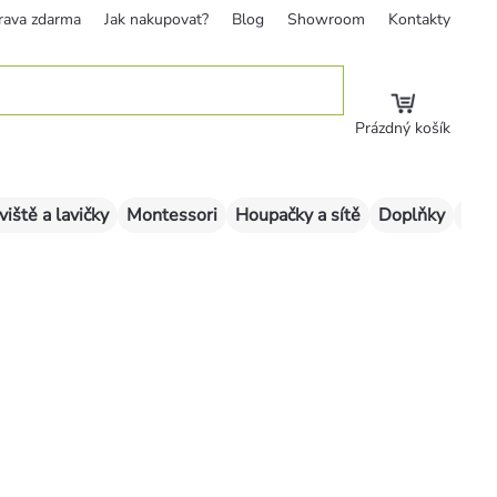
rava zdarma
Jak nakupovat?
Blog
Showroom
Kontakty
Prázdný košík
viště a lavičky
Montessori
Houpačky a sítě
Doplňky
Sklu