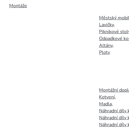
Montáže
Městský mobil
Lavičky
,
Piknikové stol
Odpadkové ko
Altány
,
Ploty
Montážní doplň
Kotvení
,
Madla
,
Náhradní díly
Náhradní díly 
Náhradní díly