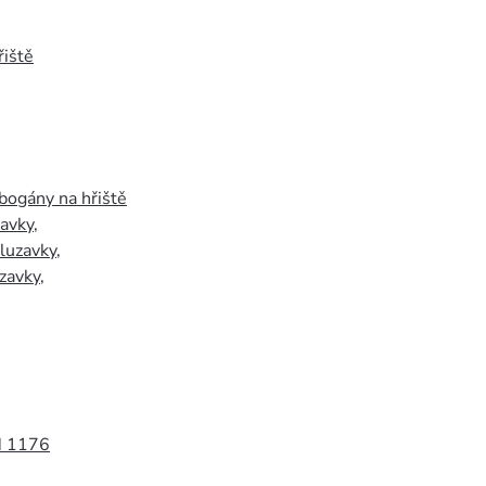
iště
bogány na hřiště
zavky
,
luzavky
,
zavky
,
N 1176