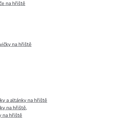
e na hřiště
vičky na hřiště
y a altánky na hřiště
y na hřiště
,
 na hřiště