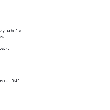
ky na hřiště
vy
,
pačky
y na hřiště