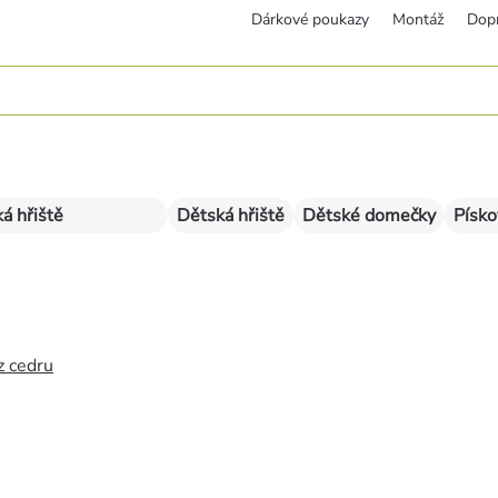
Dárkové poukazy
Montáž
Dop
á hřiště
Dětská hřiště
Dětské domečky
Písko
z cedru