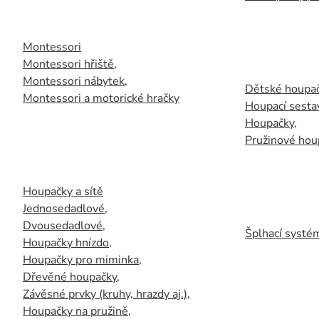
Montessori
Montessori hřiště
,
Montessori nábytek
,
Dětské houpač
Montessori a motorické hračky
Houpací sesta
Houpačky
,
Pružinové hou
Houpačky a sítě
Jednosedadlové
,
Dvousedadlové
,
Šplhací systém
Houpačky hnízdo
,
Houpačky pro miminka
,
Dřevěné houpačky
,
Závěsné prvky (kruhy, hrazdy aj.)
,
Houpačky na pružině
,