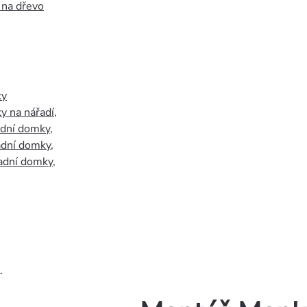
 na dřevo
ky
y na nářadí
,
adní domky
,
adní domky
,
adní domky
,
.