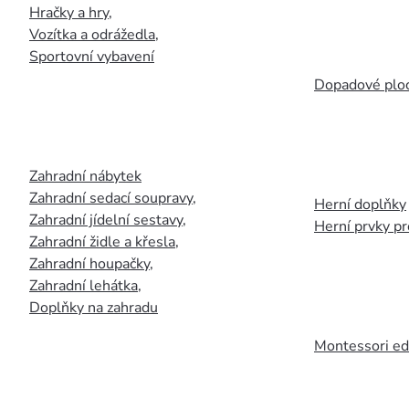
Hračky a hry
,
Vozítka a odrážedla
,
Sportovní vybavení
Dopadové plo
Zahradní nábytek
Zahradní sedací soupravy
,
Herní doplňky
Zahradní jídelní sestavy
,
Herní prvky p
Zahradní židle a křesla
,
Zahradní houpačky
,
Zahradní lehátka
,
Doplňky na zahradu
Montessori ed