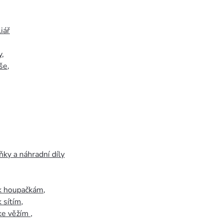
iář
y
,
še
,
ky a náhradní díly
 k houpačkám
,
k sítím
,
 ke věžím
,