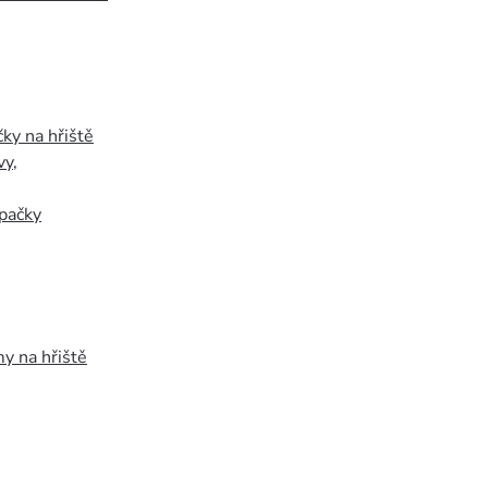
ky na hřiště
vy
,
pačky
y na hřiště