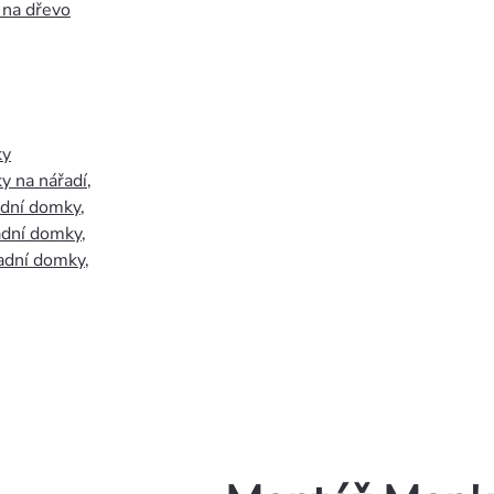
 na dřevo
ky
y na nářadí
,
adní domky
,
adní domky
,
adní domky
,