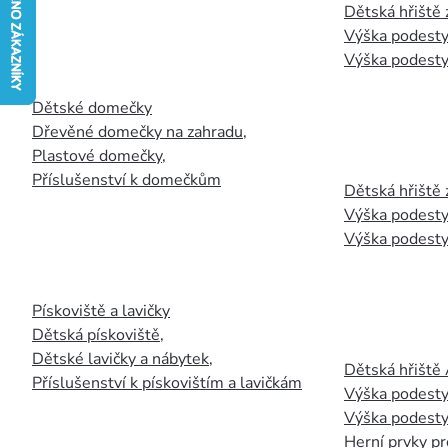
Dětská hřiště
Výška podesty
Výška podesty
Dětské domečky
Dřevěné domečky na zahradu
,
Plastové domečky
,
Příslušenství k domečkům
Dětská hřiště 
Výška podesty
Výška podesty
Pískoviště a lavičky
Dětská pískoviště
,
Dětské lavičky a nábytek
,
Dětská hřiště
Příslušenství k pískovištím a lavičkám
Výška podesty
Výška podesty
Herní prvky pr