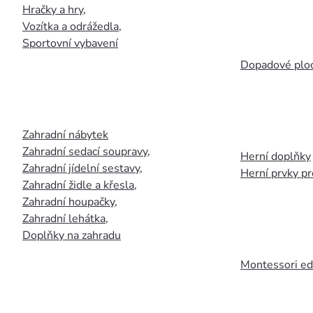
Hračky a hry
,
Vozítka a odrážedla
,
Sportovní vybavení
Dopadové plo
Zahradní nábytek
Zahradní sedací soupravy
,
Herní doplňky
Zahradní jídelní sestavy
,
Herní prvky p
Zahradní židle a křesla
,
Zahradní houpačky
,
Zahradní lehátka
,
Doplňky na zahradu
Montessori ed