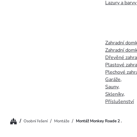
Lazury a barvy
Zahradní dom
Zahradní domk
Dřevěné zahr
Plastové zahr
Plechové zahr
Garáže
,
Sauny
,
Skleníky
,
Příslušenství
Domů
/
/
/
Osobní řešení
Montáže
Montáž Monkey Roade 2 .