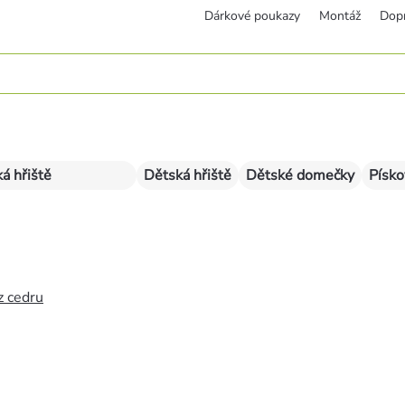
Dárkové poukazy
Montáž
Dop
á hřiště
Dětská hřiště
Dětské domečky
Písko
z cedru