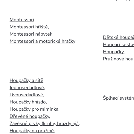
Montessori
Montessori hřiště
,
Montessori nábytek
,
Dětské houpač
Montessori a motorické hračky
Houpací sesta
Houpačky
,
Pružinové hou
Houpačky a sítě
Jednosedadlové
,
Dvousedadlové
,
Šplhací systém
Houpačky hnízdo
,
Houpačky pro miminka
,
Dřevěné houpačky
,
Závěsné prvky (kruhy, hrazdy aj.)
,
Houpačky na pružině
,