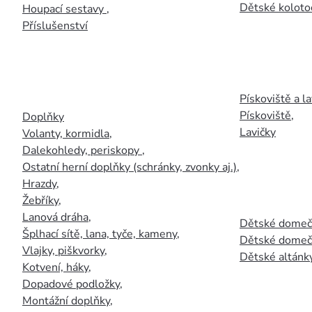
Dětské kolotoč
Houpací sestavy
,
Příslušenství
Pískoviště a la
Pískoviště
,
Doplňky
Lavičky
Volanty, kormidla
,
Dalekohledy, periskopy
,
Ostatní herní doplňky (schránky, zvonky aj.)
,
Hrazdy
,
Žebříky
,
Lanová dráha
,
Dětské domečk
Šplhací sítě, lana, tyče, kameny
,
Dětské domečk
Vlajky, piškvorky
,
Dětské altánky
Kotvení, háky
,
Dopadové podložky
,
Montážní doplňky
,