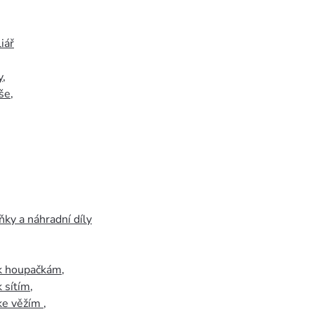
iář
y
,
še
,
ky a náhradní díly
 k houpačkám
,
k sítím
,
 ke věžím
,