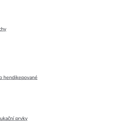
chy
ro hendikepované
ukační prvky