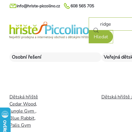
Přejít
info@hriste-piccolino.cz
608 565 705
na
obsah
Hledat
Osobní řešení
Veřejná dětsk
Dětská hřiště
Dětská hřiště 
Cedar Wood
,
Jungle Gym
,
Blue Rabbit
,
Palis Gym