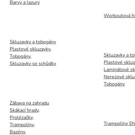
Barvy a lazury
Workoutová hř
Skluzavky a tobogány
Plastové skluzavky
,
Skluzavky a to
Tobogány
,
Plastové sklu
Skluzavky se schůdky
Laminátové sk
Nerezové sklu
Tobogány
Zábava na zahradu
Skákací hrady
,
Prolézačky
,
Trampolíny E
Trampolíny
,
Bazény
,