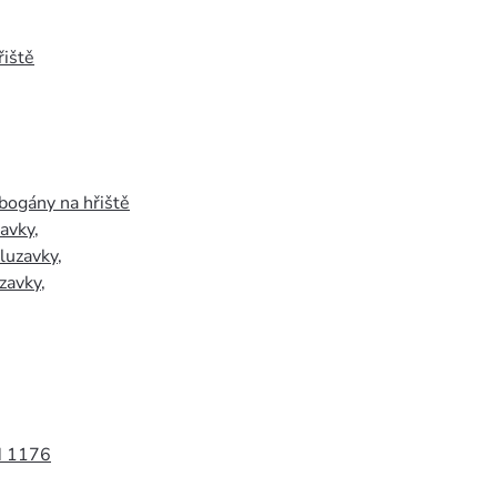
iště
bogány na hřiště
zavky
,
luzavky
,
zavky
,
N 1176