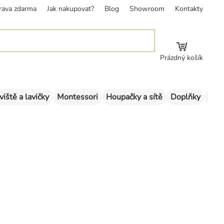
rava zdarma
Jak nakupovat?
Blog
Showroom
Kontakty
Prázdný košík
viště a lavičky
Montessori
Houpačky a sítě
Doplňky
Sklu