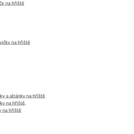
e na hřiště
vičky na hřiště
y a altánky na hřiště
y na hřiště
,
 na hřiště