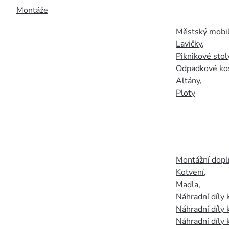
Montáže
Městský mobil
Lavičky
,
Piknikové stol
Odpadkové ko
Altány
,
Ploty
Montážní doplň
Kotvení
,
Madla
,
Náhradní díly
Náhradní díly 
Náhradní díly