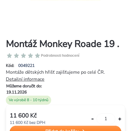
Montáž Monkey Roade 19 .
Průměrné
Podrobnosti hodnocení
hodnocení
Kód:
0049221
produktu
Montáže dětských hřišť zajišťujeme po celé ČR.
je
Detailní informace
0,0
Můžeme doručit do:
z
19.11.2026
5
Ve výrobě 8 - 10 týdnů
hvězdiček.
11 600 Kč
Měrná
11 600 Kč bez DPH
cena: