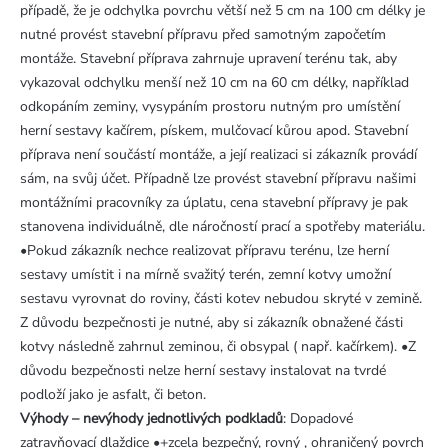
případě, že je odchylka povrchu větší než 5 cm na 100 cm délky je
nutné provést stavební přípravu před samotným započetím
montáže. Stavební příprava zahrnuje upravení terénu tak, aby
vykazoval odchylku menší než 10 cm na 60 cm délky, například
odkopáním zeminy, vysypáním prostoru nutným pro umístění
herní sestavy kačírem, pískem, mulčovací kůrou apod. Stavební
příprava není součástí montáže, a její realizaci si zákazník provádí
sám, na svůj účet. Případně lze provést stavební přípravu našimi
montážními pracovníky za úplatu, cena stavební přípravy je pak
stanovena individuálně, dle náročností prací a spotřeby materiálu.
•Pokud zákazník nechce realizovat přípravu terénu, lze herní
sestavy umístit i na mírně svažitý terén, zemní kotvy umožní
sestavu vyrovnat do roviny, části kotev nebudou skryté v zemině.
Z důvodu bezpečnosti je nutné, aby si zákazník obnažené části
kotvy následně zahrnul zeminou, či obsypal ( např. kačírkem). •Z
důvodu bezpečnosti nelze herní sestavy instalovat na tvrdé
podloží jako je asfalt, či beton.
Výhody – nevýhody jednotlivých podkladů
: Dopadové
zatravňovací dlaždice •+zcela bezpečný, rovný , ohraničený povrch