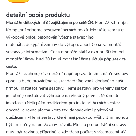
detailní popis produktu
Montáže dětských hřišť zajišťujeme po celé ČR
. Montáž zahrnuje :
Kompletní odborné sestavení herních prvků. Montáže zahrnuje:
výkopové práce, betonování včetně stavebního
materiálu, dosypání zeminy do výkopu, apod. Cena za montáž
sestavy je informativní. Cena montáže platí v okruhu 30 km od
montážní firmy. Nad 30 km si montážní firma účtuje příplatek za
cestu.
Montáž nezahrnuje "vícepráce" např. úprava terénu, nátěr sestavy
apod., a bude prováděna ze standardního zboží dodaného naší
firmou. Instalace herní sestavy: Herní sestavy pro veřejný sektor
je nutné je instalovat výhradně na vhodný povrch. Možnosti
instalace: •Nejlepším podkladem pro instalaci herních sestav
obecně, je rovná plocha krytá tzv: dopadovými pryžovými
dlaždicemi. •Herní sestavy které mají pádovou výšku 1 m mohou
být umístěny na udržovaný trávník. Plocha pro umístění sestavy
musí být rovinná, případně je zde třeba počítat s vícepracemi. •V