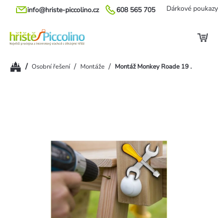
Přejít
Dárkové poukazy
info@hriste-piccolino.cz
608 565 705
na
obsah
Domů
/
/
/
Osobní řešení
Montáže
Montáž Monkey Roade 19 .