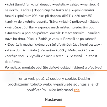
•+plní tlumící funkci při dopadu •+estetický vzhled •+nenáročné
na údržbu Kačírek ( doporučujeme frakci 4/8) •+plní drenážní
funkci •+plní tlumící funkci při dopadu dětí T •-děti roznáší
kamínky do okolního trávníku Tráva: •+žádné pořizovací náklady
•-náročnost údržby, v exponovaných místech především pod
skluzavkou a pod houpačkami dochází k mechanickému narušení
travního drnu, Písek •-Zadržuje vodu •-Roznáší se po zahradě -
•-Dochází k mechanickému odírání dřevěných částí herní sestavy -
•-Láká domácí zvířata ( především kočičky) Mulčovací kůra •-
Zadržuje vodu •-Vytváří vlhkost u země - •-Sesychá – nutnost
doplňovat.
Po realizaci montáže obdržíte daňový doklad (fakturu) a předávací
protokol. Montáž uhradíte montážní firmě až po uskutečnění
Tento web používá soubory cookie. Dalším
montáže.
Zápatí
procházením tohoto webu vyjadřujete souhlas s jejich
používáním.. Více informací
zde
.
Nastavení