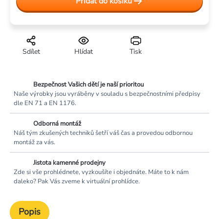
Přidat do košíku
Sdílet
Hlídat
Tisk
Bezpečnost Vašich dětí je naší prioritou
Naše výrobky jsou vyráběny v souladu s bezpečnostními předpisy
dle EN 71 a EN 1176.
Odborná montáž
Náš tým zkušených techniků šetří váš čas a provedou odbornou
montáž za vás.
Jistota kamenné prodejny
Zde si vše prohlédnete, vyzkoušíte i objednáte. Máte to k nám
daleko? Pak Vás zveme k virtuální prohlídce.
Popis