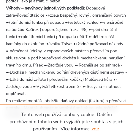
podloží jako je asfalt, či beton.
Výhody – nevýhody jednotlivých podkladů
: Dopadové
zatravňovací dlaždice •+zcela bezpečný, rovný , ohraničený povrch
•+plní tlumící funkci při dopadu •+estetický vzhled •+nenáročné
na údržbu Kačírek ( doporučujeme frakci 4/8) •+plní drenážní
funkci •+plní tlumící funkci při dopadu dětí T •-děti roznáší
kamínky do okolního trávníku Tráva: •+žádné pořizovací náklady
•-náročnost údržby, v exponovaných místech především pod
skluzavkou a pod houpačkami dochází k mechanickému narušení
travního drnu, Písek •-Zadržuje vodu •-Roznáší se po zahradě -
•-Dochází k mechanickému odírání dřevěných částí herní sestavy -
•-Láká domácí zvířata ( především kočičky) Mulčovací kůra •-
Zadržuje vodu •-Vytváří vlhkost u země - •-Sesychá – nutnost
doplňovat.
Po realizaci montáže obdržíte daňový doklad (fakturu) a předávací
protokol. Montáž uhradíte montážní firmě až po uskutečnění
Tento web používá soubory cookie. Dalším
montáže.
Zápatí
procházením tohoto webu vyjadřujete souhlas s jejich
používáním.. Více informací
zde
.