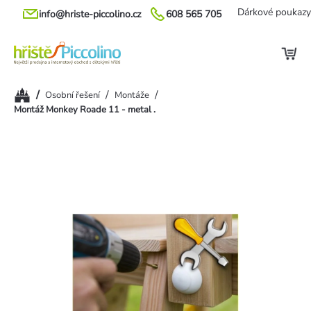
Přejít
Dárkové poukazy
info@hriste-piccolino.cz
608 565 705
na
obsah
Domů
/
/
/
Osobní řešení
Montáže
Montáž Monkey Roade 11 - metal .