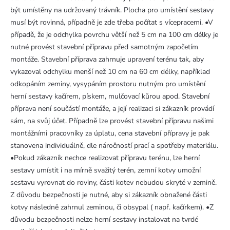
být umístěny na udržovaný trávník. Plocha pro umístění sestavy
musí být rovinná, případně je zde třeba počítat s vícepracemi. •V
případě, že je odchylka povrchu větší než 5 cm na 100 cm délky je
nutné provést stavební přípravu před samotným započetím
montáže. Stavební příprava zahrnuje upravení terénu tak, aby
vykazoval odchylku menší než 10 cm na 60 cm délky, například
odkopáním zeminy, vysypáním prostoru nutným pro umístění
herní sestavy kačírem, pískem, mulčovací kůrou apod. Stavební
příprava není součástí montáže, a její realizaci si zákazník provádí
sám, na svůj účet. Případně lze provést stavební přípravu našimi
montážními pracovníky za úplatu, cena stavební přípravy je pak
stanovena individuálně, dle náročností prací a spotřeby materiálu.
•Pokud zákazník nechce realizovat přípravu terénu, lze herní
sestavy umístit i na mírně svažitý terén, zemní kotvy umožní
sestavu vyrovnat do roviny, části kotev nebudou skryté v zemině.
Z důvodu bezpečnosti je nutné, aby si zákazník obnažené části
kotvy následně zahrnul zeminou, či obsypal ( např. kačírkem). •Z
důvodu bezpečnosti nelze herní sestavy instalovat na tvrdé