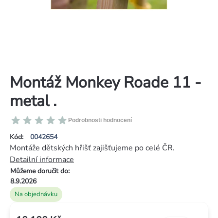
Montáž Monkey Roade 11 -
metal .
Průměrné
Podrobnosti hodnocení
hodnocení
Kód:
0042654
produktu
Montáže dětských hřišť zajišťujeme po celé ČR.
je
Detailní informace
0,0
Můžeme doručit do:
z
8.9.2026
5
Na objednávku
hvězdiček.