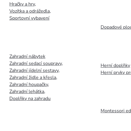
Hračky a hry
,
Vozítka a odrážedla
,
Sportovní vybavení
Dopadové plo
Zahradní nábytek
Zahradní sedací soupravy
,
Herní doplňky
Zahradní jídelní sestavy
,
Herní prvky p
Zahradní židle a křesla
,
Zahradní houpačky
,
Zahradní lehátka
,
Doplňky na zahradu
Montessori ed