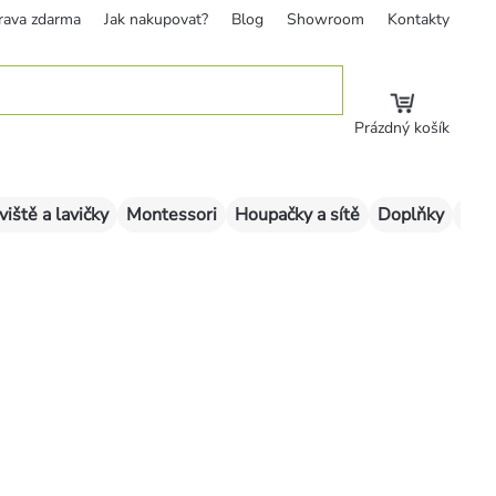
rava zdarma
Jak nakupovat?
Blog
Showroom
Kontakty
Prázdný košík
viště a lavičky
Montessori
Houpačky a sítě
Doplňky
Sklu