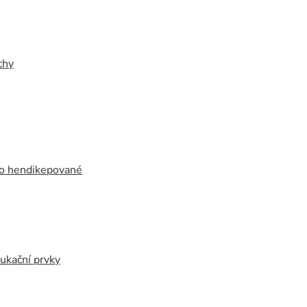
chy
ro hendikepované
ukační prvky