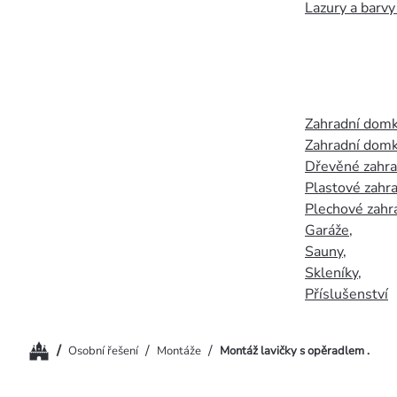
Lazury a barvy
Zahradní dom
Zahradní domk
Dřevěné zahr
Plastové zahr
Plechové zahr
Garáže
,
Sauny
,
Skleníky
,
Příslušenství
Domů
/
/
/
Osobní řešení
Montáže
Montáž lavičky s opěradlem .