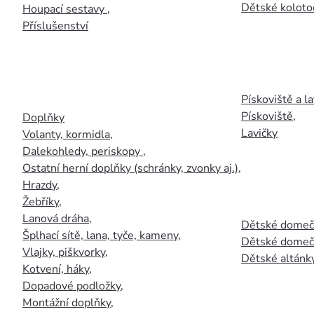
Dětské kolotoč
Houpací sestavy
,
Příslušenství
Pískoviště a la
Pískoviště
,
Doplňky
Lavičky
Volanty, kormidla
,
Dalekohledy, periskopy
,
Ostatní herní doplňky (schránky, zvonky aj.)
,
Hrazdy
,
Žebříky
,
Lanová dráha
,
Dětské domečk
Šplhací sítě, lana, tyče, kameny
,
Dětské domečk
Vlajky, piškvorky
,
Dětské altánky
Kotvení, háky
,
Dopadové podložky
,
Montážní doplňky
,