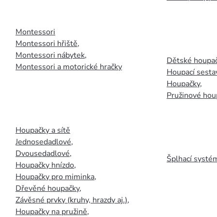
Montessori
Montessori hřiště
,
Montessori nábytek
,
Dětské houpač
Montessori a motorické hračky
Houpací sesta
Houpačky
,
Pružinové hou
Houpačky a sítě
Jednosedadlové
,
Dvousedadlové
,
Šplhací systém
Houpačky hnízdo
,
Houpačky pro miminka
,
Dřevěné houpačky
,
Závěsné prvky (kruhy, hrazdy aj.)
,
Houpačky na pružině
,