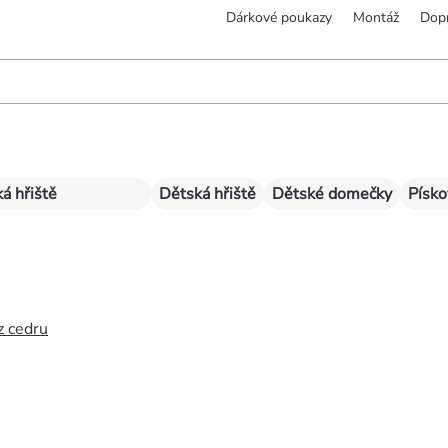
Dárkové poukazy
Montáž
Dop
á hřiště
Dětská hřiště
Dětské domečky
Písko
z cedru