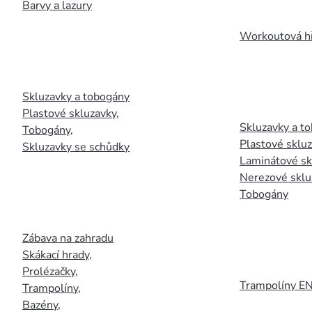
Barvy a lazury
Workoutová hř
Skluzavky a tobogány
Plastové skluzavky
,
Skluzavky a to
Tobogány
,
Plastové sklu
Skluzavky se schůdky
Laminátové sk
Nerezové sklu
Tobogány
Zábava na zahradu
Skákací hrady
,
Prolézačky
,
Trampolíny E
Trampolíny
,
Bazény
,