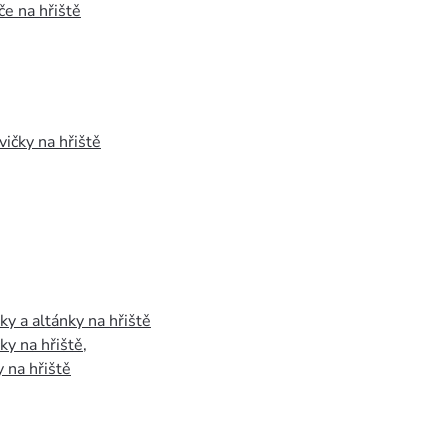
e na hřiště
vičky na hřiště
y a altánky na hřiště
y na hřiště
,
 na hřiště