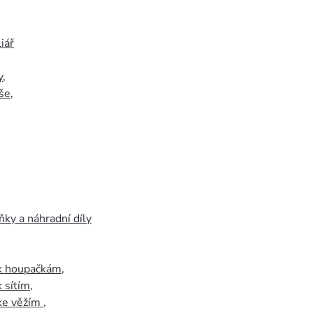
iář
y
,
še
,
ky a náhradní díly
 k houpačkám
,
k sítím
,
 ke věžím
,