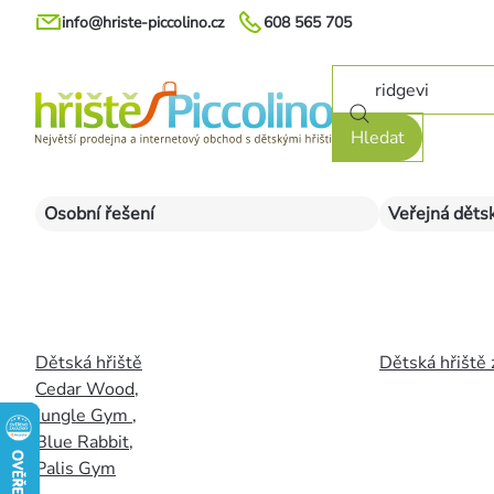
Přejít
info@hriste-piccolino.cz
608 565 705
na
obsah
Hledat
Osobní řešení
Veřejná dětsk
Dětská hřiště
Dětská hřiště 
Cedar Wood
,
Jungle Gym
,
Blue Rabbit
,
Palis Gym