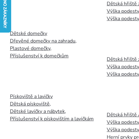
Dětská hřiště
Výška podesty
Výška podesty
Dětské domečky
Dřevěné domečky na zahradu
,
Plastové domečky
,
Příslušenství k domečkům
Dětská hřiště 
Výška podesty
Výška podesty
Pískoviště a lavičky
Dětská pískoviště
,
Dětské lavičky a nábytek
,
Dětská hřiště
Příslušenství k pískovištím a lavičkám
Výška podesty
Výška podesty
Herní prvky pr