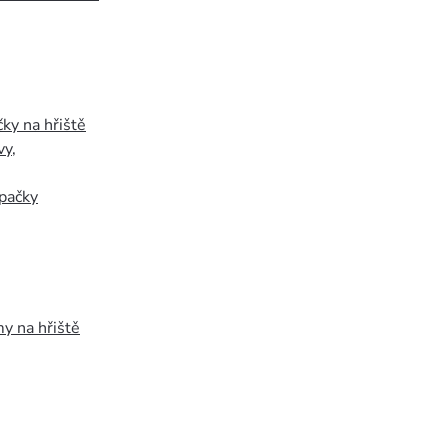
ky na hřiště
vy
,
pačky
y na hřiště