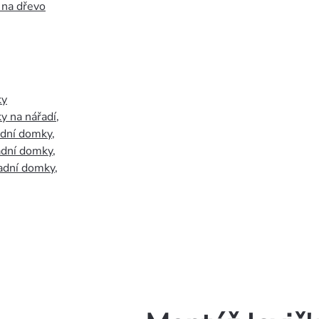
 na dřevo
ky
y na nářadí
,
adní domky
,
adní domky
,
adní domky
,