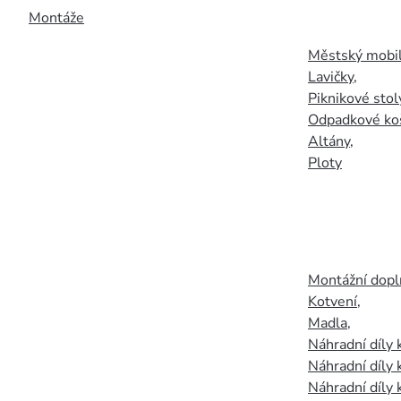
Montáže
Městský mobil
Lavičky
,
Piknikové stol
Odpadkové ko
Altány
,
Ploty
Montážní doplň
Kotvení
,
Madla
,
Náhradní díly
Náhradní díly 
Náhradní díly