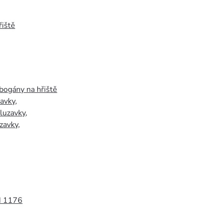
iště
bogány na hřiště
zavky
,
luzavky
,
zavky
,
N 1176