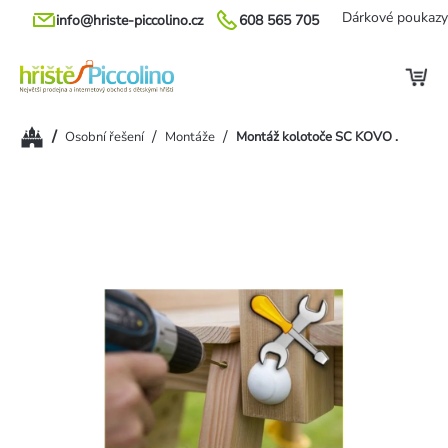
Přejít
Dárkové poukazy
info@hriste-piccolino.cz
608 565 705
na
obsah
Domů
/
/
/
Osobní řešení
Montáže
Montáž kolotoče SC KOVO .