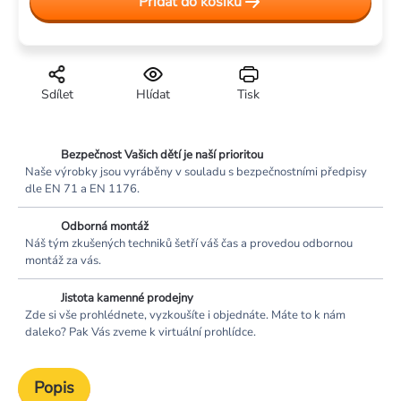
Přidat do košíku
Sdílet
Hlídat
Tisk
Bezpečnost Vašich dětí je naší prioritou
Naše výrobky jsou vyráběny v souladu s bezpečnostními předpisy
dle EN 71 a EN 1176.
Odborná montáž
Náš tým zkušených techniků šetří váš čas a provedou odbornou
montáž za vás.
Jistota kamenné prodejny
Zde si vše prohlédnete, vyzkoušíte i objednáte. Máte to k nám
daleko? Pak Vás zveme k virtuální prohlídce.
Popis