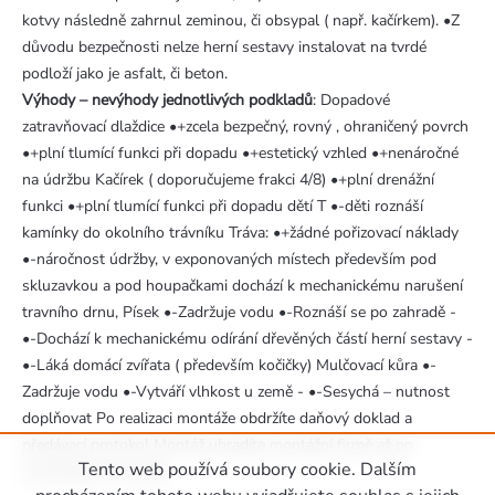
kotvy následně zahrnul zeminou, či obsypal ( např. kačírkem). •Z
důvodu bezpečnosti nelze herní sestavy instalovat na tvrdé
podloží jako je asfalt, či beton.
Výhody – nevýhody jednotlivých podkladů
: Dopadové
zatravňovací dlaždice •+zcela bezpečný, rovný , ohraničený povrch
•+plní tlumící funkci při dopadu •+estetický vzhled •+nenáročné
na údržbu Kačírek ( doporučujeme frakci 4/8) •+plní drenážní
funkci •+plní tlumící funkci při dopadu dětí T •-děti roznáší
kamínky do okolního trávníku Tráva: •+žádné pořizovací náklady
•-náročnost údržby, v exponovaných místech především pod
skluzavkou a pod houpačkami dochází k mechanickému narušení
travního drnu, Písek •-Zadržuje vodu •-Roznáší se po zahradě -
•-Dochází k mechanickému odírání dřevěných částí herní sestavy -
•-Láká domácí zvířata ( především kočičky) Mulčovací kůra •-
Zadržuje vodu •-Vytváří vlhkost u země - •-Sesychá – nutnost
doplňovat Po realizaci montáže obdržíte daňový doklad a
předávací protokol Montáž uhradíte montážní firmě až po
Tento web používá soubory cookie. Dalším
uskutečnění montáže.