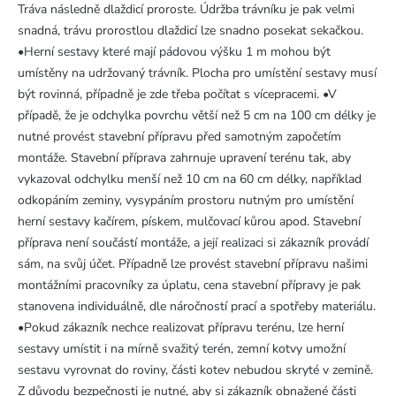
Tráva následně dlaždicí proroste. Údržba trávníku je pak velmi
snadná, trávu prorostlou dlaždicí lze snadno posekat sekačkou.
•Herní sestavy které mají pádovou výšku 1 m mohou být
umístěny na udržovaný trávník. Plocha pro umístění sestavy musí
být rovinná, případně je zde třeba počítat s vícepracemi. •V
případě, že je odchylka povrchu větší než 5 cm na 100 cm délky je
nutné provést stavební přípravu před samotným započetím
montáže. Stavební příprava zahrnuje upravení terénu tak, aby
vykazoval odchylku menší než 10 cm na 60 cm délky, například
odkopáním zeminy, vysypáním prostoru nutným pro umístění
herní sestavy kačírem, pískem, mulčovací kůrou apod. Stavební
příprava není součástí montáže, a její realizaci si zákazník provádí
sám, na svůj účet. Případně lze provést stavební přípravu našimi
montážními pracovníky za úplatu, cena stavební přípravy je pak
stanovena individuálně, dle náročností prací a spotřeby materiálu.
•Pokud zákazník nechce realizovat přípravu terénu, lze herní
sestavy umístit i na mírně svažitý terén, zemní kotvy umožní
sestavu vyrovnat do roviny, části kotev nebudou skryté v zemině.
Z důvodu bezpečnosti je nutné, aby si zákazník obnažené části