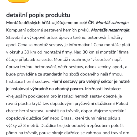
detailní popis produktu
Montáže dětských hřišť zajišťujeme po celé ČR
.
Montáž zahrnuje
:
Kompletní odborné sestavení herních prvků.
Montáže nezahrnuje
:
Stavební a výkopové práce, úpravu terénu, betonování, nátěry
apod. Cena za montáž sestavy je informativní. Cena montáže platí
v okruhu 30 km od montážní firmy. Nad 30 km si montážní firma
účtuje příplatek za cestu. Montáž nezahrnuje "vícepráce" např.
úprava terénu, betonování, nátěr sestavy, odvoz zeminy, apod., a
bude prováděna ze standardního zboží dodaného naší firmou.
Instalace herní sestavy:
Herní sestavy pro veřejný sektor je nutné
je instalovat výhradně na vhodný povrch.
Možnosti instalace:
•Nejlepším podkladem pro instalaci herních sestav obecně, je
rovná plocha krytá tzv: dopadovými pryžovými dlaždicemi Pokud
chcete herní sestavu umístit na trávník, doporučujeme speciální
dopadové dlaždice Saf nebo Grass,, které tlumí náraz pádu z
výšky až 3 metrů. Dlaždice lze jednoduchým způsobem položit
přímo na trávník, pouze okraje dlaždice se zahrnou pod travní drn.