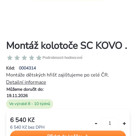
Montáž kolotoče SC KOVO .
Průměrné
Podrobnosti hodnocení
hodnocení
Kód:
0004314
produktu
Montáže dětských hřišť zajišťujeme po celé ČR.
je
Detailní informace
0,0
Můžeme doručit do:
z
19.11.2026
5
Ve výrobě 8 - 10 týdnů
hvězdiček.
6 540 Kč
Měrná
6 540 Kč bez DPH
cena: