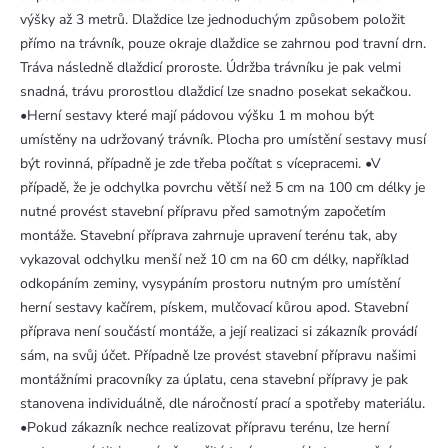
výšky až 3 metrů. Dlaždice lze jednoduchým způsobem položit
přímo na trávník, pouze okraje dlaždice se zahrnou pod travní drn.
Tráva následně dlaždicí proroste. Údržba trávníku je pak velmi
snadná, trávu prorostlou dlaždicí lze snadno posekat sekačkou.
•Herní sestavy které mají pádovou výšku 1 m mohou být
umístěny na udržovaný trávník. Plocha pro umístění sestavy musí
být rovinná, případně je zde třeba počítat s vícepracemi. •V
případě, že je odchylka povrchu větší než 5 cm na 100 cm délky je
nutné provést stavební přípravu před samotným započetím
montáže. Stavební příprava zahrnuje upravení terénu tak, aby
vykazoval odchylku menší než 10 cm na 60 cm délky, například
odkopáním zeminy, vysypáním prostoru nutným pro umístění
herní sestavy kačírem, pískem, mulčovací kůrou apod. Stavební
příprava není součástí montáže, a její realizaci si zákazník provádí
sám, na svůj účet. Případně lze provést stavební přípravu našimi
montážními pracovníky za úplatu, cena stavební přípravy je pak
stanovena individuálně, dle náročností prací a spotřeby materiálu.
•Pokud zákazník nechce realizovat přípravu terénu, lze herní