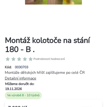
Montáž kolotoče na stání
180 - B .
Průměrné
Podrobnosti hodnocení
hodnocení
Kód:
0030703
produktu
Montáže dětských hřišť zajišťujeme po celé ČR
je
Detailní informace
0,0
Můžeme doručit do:
z
19.11.2026
5
Ve výrobě 8 - 10 týdnů
hvězdiček.