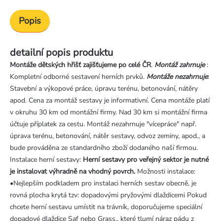
Popis
detailní popis produktu
Montáže dětských hřišť zajišťujeme po celé ČR
.
Montáž zahrnuje
:
Kompletní odborné sestavení herních prvků.
Montáže nezahrnuje
:
Stavební a výkopové práce, úpravu terénu, betonování, nátěry
apod. Cena za montáž sestavy je informativní. Cena montáže platí
v okruhu 30 km od montážní firmy. Nad 30 km si montážní firma
účtuje příplatek za cestu. Montáž nezahrnuje "vícepráce" např.
úprava terénu, betonování, nátěr sestavy, odvoz zeminy, apod., a
bude prováděna ze standardního zboží dodaného naší firmou.
Instalace herní sestavy:
Herní sestavy pro veřejný sektor je nutné
je instalovat výhradně na vhodný povrch.
Možnosti instalace:
•Nejlepším podkladem pro instalaci herních sestav obecně, je
rovná plocha krytá tzv: dopadovými pryžovými dlaždicemi Pokud
chcete herní sestavu umístit na trávník, doporučujeme speciální
dopadové dlaždice Saf nebo Grass,, které tlumí náraz pádu z