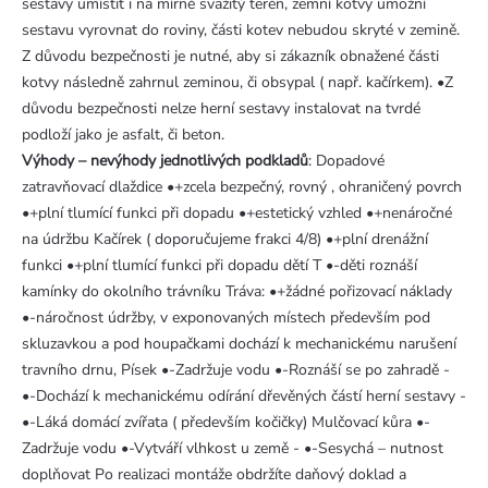
sestavy umístit i na mírně svažitý terén, zemní kotvy umožní
sestavu vyrovnat do roviny, části kotev nebudou skryté v zemině.
Z důvodu bezpečnosti je nutné, aby si zákazník obnažené části
kotvy následně zahrnul zeminou, či obsypal ( např. kačírkem). •Z
důvodu bezpečnosti nelze herní sestavy instalovat na tvrdé
podloží jako je asfalt, či beton.
Výhody – nevýhody jednotlivých podkladů
: Dopadové
zatravňovací dlaždice •+zcela bezpečný, rovný , ohraničený povrch
•+plní tlumící funkci při dopadu •+estetický vzhled •+nenáročné
na údržbu Kačírek ( doporučujeme frakci 4/8) •+plní drenážní
funkci •+plní tlumící funkci při dopadu dětí T •-děti roznáší
kamínky do okolního trávníku Tráva: •+žádné pořizovací náklady
•-náročnost údržby, v exponovaných místech především pod
skluzavkou a pod houpačkami dochází k mechanickému narušení
travního drnu, Písek •-Zadržuje vodu •-Roznáší se po zahradě -
•-Dochází k mechanickému odírání dřevěných částí herní sestavy -
•-Láká domácí zvířata ( především kočičky) Mulčovací kůra •-
Zadržuje vodu •-Vytváří vlhkost u země - •-Sesychá – nutnost
doplňovat Po realizaci montáže obdržíte daňový doklad a