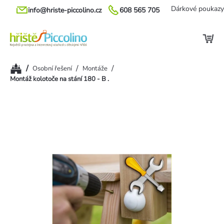
Přejít
Dárkové poukazy
info@hriste-piccolino.cz
608 565 705
na
obsah
Domů
/
/
/
Osobní řešení
Montáže
Montáž kolotoče na stání 180 - B .