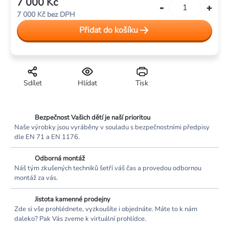
7 000 Kč
Měrná
7 000 Kč bez DPH
cena:
Přidat do košíku
Sdílet
Hlídat
Tisk
Bezpečnost Vašich dětí je naší prioritou
Naše výrobky jsou vyráběny v souladu s bezpečnostními předpisy
dle EN 71 a EN 1176.
Odborná montáž
Náš tým zkušených techniků šetří váš čas a provedou odbornou
montáž za vás.
Jistota kamenné prodejny
Zde si vše prohlédnete, vyzkoušíte i objednáte. Máte to k nám
daleko? Pak Vás zveme k virtuální prohlídce.