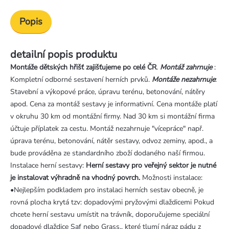
Popis
detailní popis produktu
Montáže dětských hřišť zajišťujeme po celé ČR
.
Montáž zahrnuje
:
Kompletní odborné sestavení herních prvků.
Montáže nezahrnuje
:
Stavební a výkopové práce, úpravu terénu, betonování, nátěry
apod. Cena za montáž sestavy je informativní. Cena montáže platí
v okruhu 30 km od montážní firmy. Nad 30 km si montážní firma
účtuje příplatek za cestu. Montáž nezahrnuje "vícepráce" např.
úprava terénu, betonování, nátěr sestavy, odvoz zeminy, apod., a
bude prováděna ze standardního zboží dodaného naší firmou.
Instalace herní sestavy:
Herní sestavy pro veřejný sektor je nutné
je instalovat výhradně na vhodný povrch.
Možnosti instalace:
•Nejlepším podkladem pro instalaci herních sestav obecně, je
rovná plocha krytá tzv: dopadovými pryžovými dlaždicemi Pokud
chcete herní sestavu umístit na trávník, doporučujeme speciální
dopadové dlaždice Saf nebo Grass,, které tlumí náraz pádu z