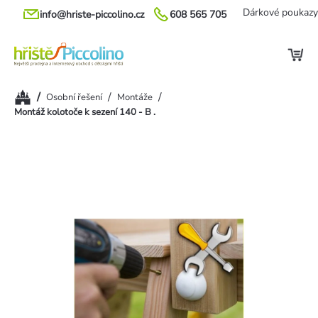
Přejít
Dárkové poukazy
info@hriste-piccolino.cz
608 565 705
na
obsah
Domů
/
/
/
Osobní řešení
Montáže
Montáž kolotoče k sezení 140 - B .