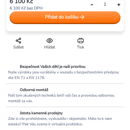
6 100 Kč
Měrná
6 100 Kč bez DPH
cena:
Přidat do košíku
Sdílet
Hlídat
Tisk
Bezpečnost Vašich dětí je naší prioritou
Naše výrobky jsou vyráběny v souladu s bezpečnostními předpisy
dle EN 71 a EN 1176.
Odborná montáž
Náš tým zkušených techniků šetří váš čas a provedou odbornou
montáž za vás.
Jistota kamenné prodejny
Zde si vše prohlédnete, vyzkoušíte i objednáte. Máte to k nám
daleko? Pak Vás zveme k virtuální prohlídce.