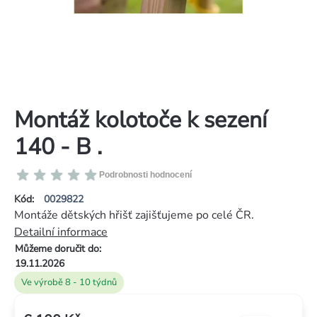
Montáž kolotoče k sezení
140 - B .
Průměrné
Podrobnosti hodnocení
hodnocení
Kód:
0029822
produktu
Montáže dětských hřišť zajišťujeme po celé ČR.
je
Detailní informace
0,0
Můžeme doručit do:
z
19.11.2026
5
Ve výrobě 8 - 10 týdnů
hvězdiček.