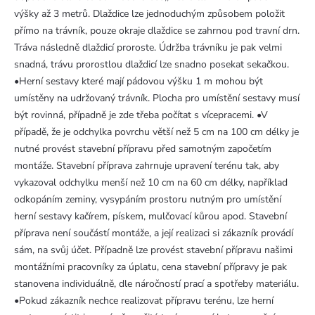
výšky až 3 metrů. Dlaždice lze jednoduchým způsobem položit
přímo na trávník, pouze okraje dlaždice se zahrnou pod travní drn.
Tráva následně dlaždicí proroste. Údržba trávníku je pak velmi
snadná, trávu prorostlou dlaždicí lze snadno posekat sekačkou.
•Herní sestavy které mají pádovou výšku 1 m mohou být
umístěny na udržovaný trávník. Plocha pro umístění sestavy musí
být rovinná, případně je zde třeba počítat s vícepracemi. •V
případě, že je odchylka povrchu větší než 5 cm na 100 cm délky je
nutné provést stavební přípravu před samotným započetím
montáže. Stavební příprava zahrnuje upravení terénu tak, aby
vykazoval odchylku menší než 10 cm na 60 cm délky, například
odkopáním zeminy, vysypáním prostoru nutným pro umístění
herní sestavy kačírem, pískem, mulčovací kůrou apod. Stavební
příprava není součástí montáže, a její realizaci si zákazník provádí
sám, na svůj účet. Případně lze provést stavební přípravu našimi
montážními pracovníky za úplatu, cena stavební přípravy je pak
stanovena individuálně, dle náročností prací a spotřeby materiálu.
•Pokud zákazník nechce realizovat přípravu terénu, lze herní