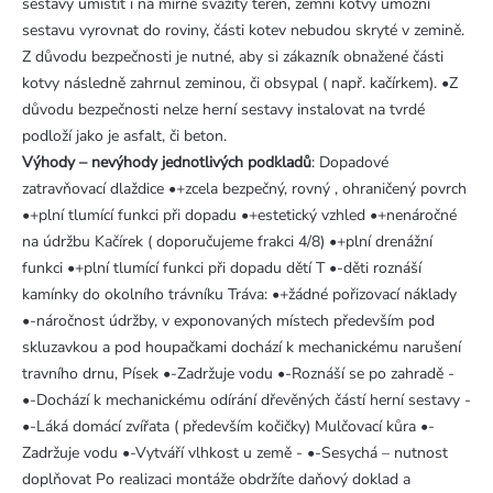
sestavy umístit i na mírně svažitý terén, zemní kotvy umožní
sestavu vyrovnat do roviny, části kotev nebudou skryté v zemině.
Z důvodu bezpečnosti je nutné, aby si zákazník obnažené části
kotvy následně zahrnul zeminou, či obsypal ( např. kačírkem). •Z
důvodu bezpečnosti nelze herní sestavy instalovat na tvrdé
podloží jako je asfalt, či beton.
Výhody – nevýhody jednotlivých podkladů
: Dopadové
zatravňovací dlaždice •+zcela bezpečný, rovný , ohraničený povrch
•+plní tlumící funkci při dopadu •+estetický vzhled •+nenáročné
na údržbu Kačírek ( doporučujeme frakci 4/8) •+plní drenážní
funkci •+plní tlumící funkci při dopadu dětí T •-děti roznáší
kamínky do okolního trávníku Tráva: •+žádné pořizovací náklady
•-náročnost údržby, v exponovaných místech především pod
skluzavkou a pod houpačkami dochází k mechanickému narušení
travního drnu, Písek •-Zadržuje vodu •-Roznáší se po zahradě -
•-Dochází k mechanickému odírání dřevěných částí herní sestavy -
•-Láká domácí zvířata ( především kočičky) Mulčovací kůra •-
Zadržuje vodu •-Vytváří vlhkost u země - •-Sesychá – nutnost
doplňovat Po realizaci montáže obdržíte daňový doklad a