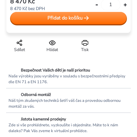
8 470 Kč
Měrná
8 470 Kč bez DPH
cena:
Přidat do košíku
Sdílet
Hlídat
Tisk
Bezpečnost Vašich dětí je naší prioritou
Naše výrobky jsou vyráběny v souladu s bezpečnostními předpisy
dle EN 71 a EN 1176.
Odborná montáž
Náš tým zkušených techniků šetří váš čas a provedou odbornou
montáž za vás.
Jistota kamenné prodejny
Zde si vše prohlédnete, vyzkoušíte i objednáte. Máte to k nám
daleko? Pak Vás zveme k virtuální prohlídce.