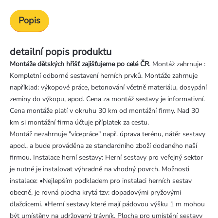
Popis
detailní popis produktu
Montáže dětských hřišť zajišťujeme po celé ČR
. Montáž zahrnuje :
Kompletní odborné sestavení herních prvků. Montáže zahrnuje
například: výkopové práce, betonování včetně materiálu, dosypání
zeminy do výkopu, apod. Cena za montáž sestavy je informativní.
Cena montáže platí v okruhu 30 km od montážní firmy. Nad 30
km si montážní firma účtuje příplatek za cestu.
Montáž nezahrnuje "vícepráce" např. úprava terénu, nátěr sestavy
apod., a bude prováděna ze standardního zboží dodaného naší
firmou. Instalace herní sestavy: Herní sestavy pro veřejný sektor
je nutné je instalovat výhradně na vhodný povrch. Možnosti
instalace: •Nejlepším podkladem pro instalaci herních sestav
obecně, je rovná plocha krytá tzv: dopadovými pryžovými
dlaždicemi. •Herní sestavy které mají pádovou výšku 1 m mohou
být umístěny na udržovaný trávník. Plocha pro umístění sestavy