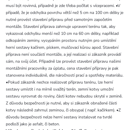
musí být rovinná, případně je zde třeba počítat s vícepracemi. •V
případě, že je odchylka povrchu větší než 5 cm na 100 cm délky je
nutné provést stavební přípravu před samotným započetím
montáže. Stavební příprava zahrnuje upravení terénu tak, aby
vykazoval odchylku menší než 10 cm na 60 cm délky, například
odkopáním zeminy, vysypáním prostoru nutným pro umístění
herní sestavy kačírem, pískem, mulčovací kůrou apod. Stavební
příprava není součástí montáže, a její realizaci si zákazník provádí
sám, na svůj účet. Případně lze provést stavební přípravu našimi
montážními pracovníky za úplatu, cena stavební přípravy je pak
stanovena individuálně, dle náročností prací a spotřeby materiálu.
•Pokud zákazník nechce realizovat přípravu terénu, lze herní
sestavy umístit i na mírně svažitý terén, zemní kotvy umožní
sestavu vyrovnat do roviny, části kotev nebudou skryté v zemině.
Z důvodu bezpečnosti je nutné, aby si zákazník obnažené části
kotvy následně zahrnul zeminou, či obsypal ( např. kačírkem). •Z
důvodu bezpečnosti nelze herní sestavy instalovat na tvrdé
podloží jako je asfalt, či beton.