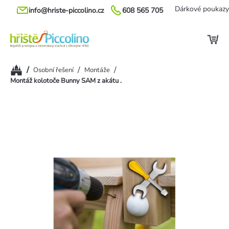
Přejít
Dárkové poukazy
info@hriste-piccolino.cz
608 565 705
na
obsah
Domů
/
/
/
Osobní řešení
Montáže
Montáž kolotoče Bunny SAM z akátu .