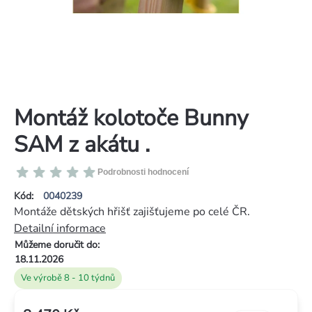
Montáž kolotoče Bunny
SAM z akátu .
Průměrné
Podrobnosti hodnocení
hodnocení
Kód:
0040239
produktu
Montáže dětských hřišť zajišťujeme po celé ČR.
je
Detailní informace
0,0
Můžeme doručit do:
z
18.11.2026
5
Ve výrobě 8 - 10 týdnů
hvězdiček.