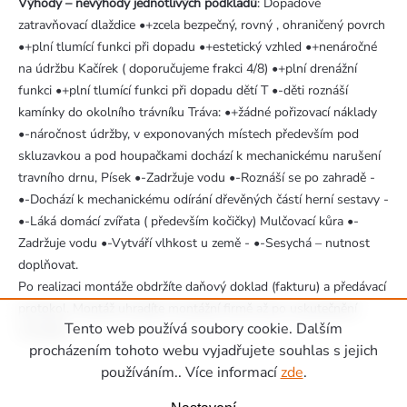
Výhody – nevýhody jednotlivých podkladů
: Dopadové
zatravňovací dlaždice •+zcela bezpečný, rovný , ohraničený povrch
•+plní tlumící funkci při dopadu •+estetický vzhled •+nenáročné
na údržbu Kačírek ( doporučujeme frakci 4/8) •+plní drenážní
funkci •+plní tlumící funkci při dopadu dětí T •-děti roznáší
kamínky do okolního trávníku Tráva: •+žádné pořizovací náklady
•-náročnost údržby, v exponovaných místech především pod
skluzavkou a pod houpačkami dochází k mechanickému narušení
travního drnu, Písek •-Zadržuje vodu •-Roznáší se po zahradě -
•-Dochází k mechanickému odírání dřevěných částí herní sestavy -
•-Láká domácí zvířata ( především kočičky) Mulčovací kůra •-
Zadržuje vodu •-Vytváří vlhkost u země - •-Sesychá – nutnost
doplňovat.
Po realizaci montáže obdržíte daňový doklad (fakturu) a předávací
protokol. Montáž uhradíte montážní firmě až po uskutečnění
Tento web používá soubory cookie. Dalším
montáže.
Zápatí
procházením tohoto webu vyjadřujete souhlas s jejich
používáním.. Více informací
zde
.