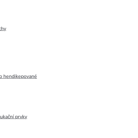
chy
ro hendikepované
ukační prvky