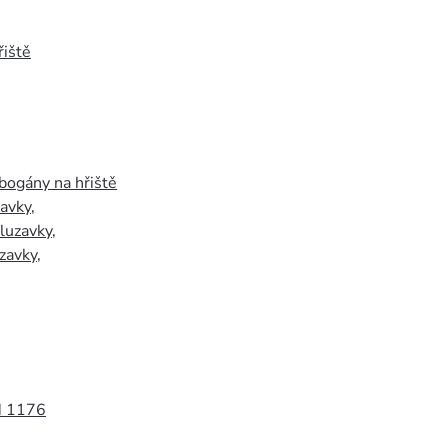
iště
bogány na hřiště
zavky
,
luzavky
,
zavky
,
N 1176