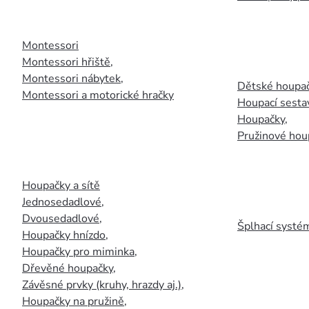
Montessori
Montessori hřiště
,
Montessori nábytek
,
Dětské houpač
Montessori a motorické hračky
Houpací sesta
Houpačky
,
Pružinové hou
Houpačky a sítě
Jednosedadlové
,
Dvousedadlové
,
Šplhací systém
Houpačky hnízdo
,
Houpačky pro miminka
,
Dřevěné houpačky
,
Závěsné prvky (kruhy, hrazdy aj.)
,
Houpačky na pružině
,