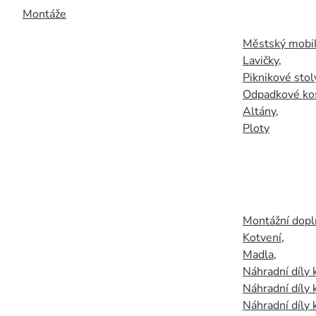
Montáže
Městský mobil
Lavičky
,
Piknikové stol
Odpadkové ko
Altány
,
Ploty
Montážní doplň
Kotvení
,
Madla
,
Náhradní díly
Náhradní díly 
Náhradní díly