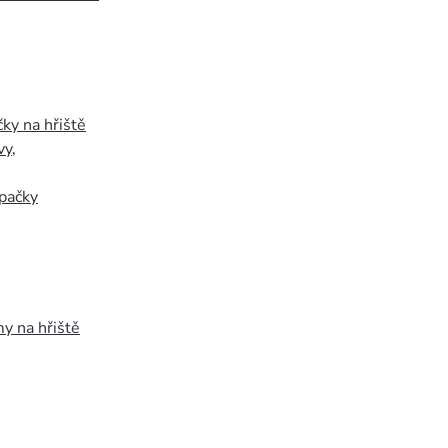
ky na hřiště
vy
,
pačky
y na hřiště