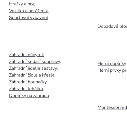
Hračky a hry
,
Vozítka a odrážedla
,
Sportovní vybavení
Dopadové plo
Zahradní nábytek
Zahradní sedací soupravy
,
Herní doplňky
Zahradní jídelní sestavy
,
Herní prvky p
Zahradní židle a křesla
,
Zahradní houpačky
,
Zahradní lehátka
,
Doplňky na zahradu
Montessori ed