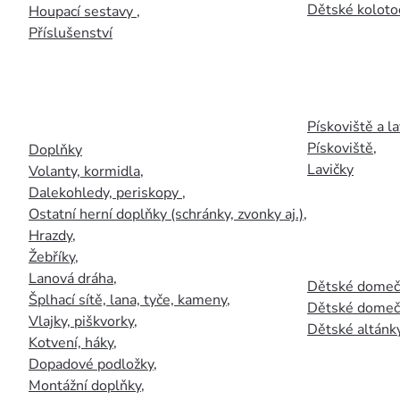
Dětské kolotoč
Houpací sestavy
,
Příslušenství
Pískoviště a la
Pískoviště
,
Doplňky
Lavičky
Volanty, kormidla
,
Dalekohledy, periskopy
,
Ostatní herní doplňky (schránky, zvonky aj.)
,
Hrazdy
,
Žebříky
,
Lanová dráha
,
Dětské domečk
Šplhací sítě, lana, tyče, kameny
,
Dětské domečk
Vlajky, piškvorky
,
Dětské altánky
Kotvení, háky
,
Dopadové podložky
,
Montážní doplňky
,