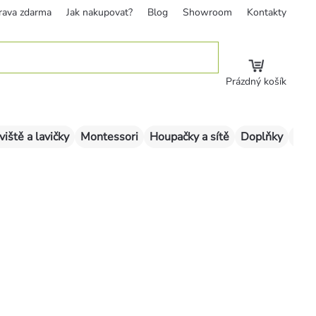
rava zdarma
Jak nakupovat?
Blog
Showroom
Kontakty
Prázdný košík
viště a lavičky
Montessori
Houpačky a sítě
Doplňky
Sklu