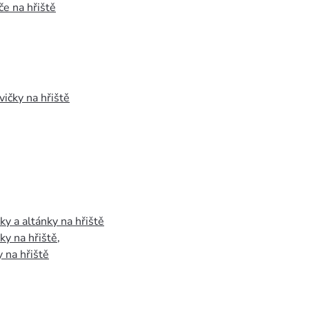
e na hřiště
vičky na hřiště
y a altánky na hřiště
y na hřiště
,
 na hřiště