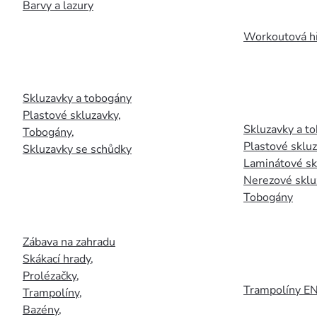
Barvy a lazury
Workoutová hř
Skluzavky a tobogány
Plastové skluzavky
,
Skluzavky a to
Tobogány
,
Plastové sklu
Skluzavky se schůdky
Laminátové sk
Nerezové sklu
Tobogány
Zábava na zahradu
Skákací hrady
,
Prolézačky
,
Trampolíny E
Trampolíny
,
Bazény
,