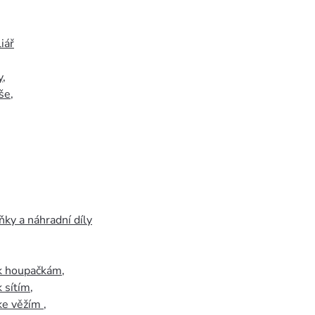
iář
y
,
še
,
ky a náhradní díly
 k houpačkám
,
k sítím
,
 ke věžím
,