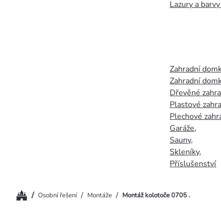
Lazury a barvy
Zahradní dom
Zahradní domk
Dřevěné zahr
Plastové zahr
Plechové zahr
Garáže
,
Sauny
,
Skleníky
,
Příslušenství
Domů
/
/
/
Osobní řešení
Montáže
Montáž kolotoče 0705 .