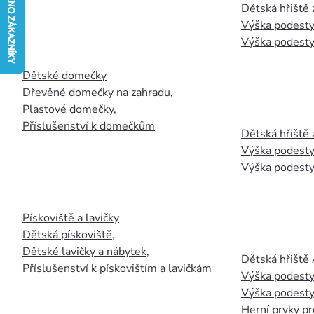
Dětská hřiště
Výška podesty
Výška podesty
Dětské domečky
Dřevěné domečky na zahradu
,
Plastové domečky
,
Příslušenství k domečkům
Dětská hřiště 
Výška podesty
Výška podesty
Pískoviště a lavičky
Dětská pískoviště
,
Dětské lavičky a nábytek
,
Dětská hřiště
Příslušenství k pískovištím a lavičkám
Výška podesty
Výška podesty
Herní prvky pr