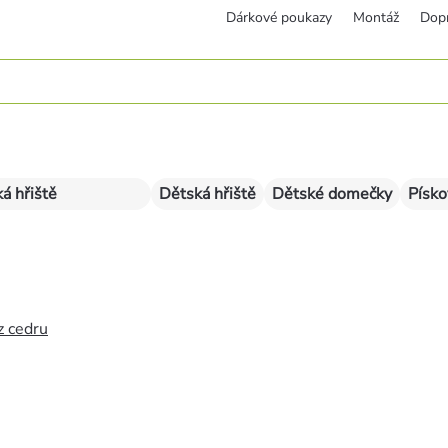
Dárkové poukazy
Montáž
Dop
á hřiště
Dětská hřiště
Dětské domečky
Písko
z cedru