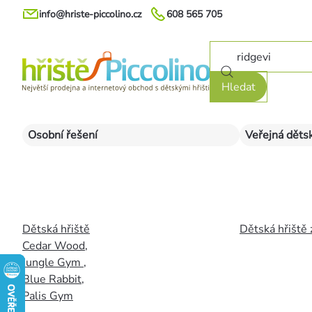
Přejít
info@hriste-piccolino.cz
608 565 705
na
obsah
Hledat
Osobní řešení
Veřejná dětsk
Dětská hřiště
Dětská hřiště 
Cedar Wood
,
Jungle Gym
,
Blue Rabbit
,
Palis Gym