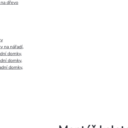
 na dřevo
ky
y na nářadí
,
adní domky
,
adní domky
,
adní domky
,