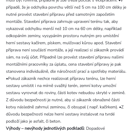
musí být rovinná, případně je zde třeba počítat s vícepracemi. •V
případě, že je odchylka povrchu větší než 5 cm na 100 cm délky je
nutné provést stavební přípravu před samotným započetím
montáže. Stavební příprava zahrnuje upravení terénu tak, aby
vykazoval odchylku menší než 10 cm na 60 cm délky, například
odkopáním zeminy, vysypáním prostoru nutným pro umístění
herní sestavy kačírem, pískem, mulčovací kůrou apod. Stavební
příprava není součástí montáže, a její realizaci si zákazník provádí
sám, na svůj účet. Případně lze provést stavební přípravu našimi
montážními pracovníky za úplatu, cena stavební přípravy je pak
stanovena individuálně, dle náročností prací a spotřeby materiálu.
•Pokud zákazník nechce realizovat přípravu terénu, lze herní
sestavy umístit i na mírně svažitý terén, zemní kotvy umožní
sestavu vyrovnat do roviny, části kotev nebudou skryté v zemině.
Z důvodu bezpečnosti je nutné, aby si zákazník obnažené části
kotvy následně zahrnul zeminou, či obsypal ( např. kačírkem). •Z
důvodu bezpečnosti nelze herní sestavy instalovat na tvrdé
podloží jako je asfalt, či beton.
Výhody – nevýhody jednotlivých podkladů
: Dopadové