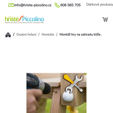
Přejít
Dárkové poukazy
info@hriste-piccolino.cz
608 565 705
na
obsah
Domů
/
/
/
Osobní řešení
Montáže
Montáž hry na zahradu klíče .