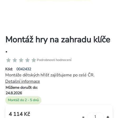
Montáž hry na zahradu klíče
.
Průměrné
Podrobnosti hodnocení
hodnocení
Kód:
0042432
produktu
Montáže dětských hřišť zajišťujeme po celé ČR.
je
Detailní informace
0,0
Můžeme doručit do:
z
24.8.2026
5
Montáž do 2 - 5 dnů
hvězdiček.
4 114 Kč
Měrná