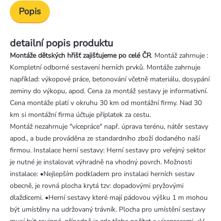
Popis
detailní popis produktu
Montáže dětských hřišť zajišťujeme po celé ČR
. Montáž zahrnuje :
Kompletní odborné sestavení herních prvků. Montáže zahrnuje
například: výkopové práce, betonování včetně materiálu, dosypání
zeminy do výkopu, apod. Cena za montáž sestavy je informativní.
Cena montáže platí v okruhu 30 km od montážní firmy. Nad 30
km si montážní firma účtuje příplatek za cestu.
Montáž nezahrnuje "vícepráce" např. úprava terénu, nátěr sestavy
apod., a bude prováděna ze standardního zboží dodaného naší
firmou. Instalace herní sestavy: Herní sestavy pro veřejný sektor
je nutné je instalovat výhradně na vhodný povrch. Možnosti
instalace: •Nejlepším podkladem pro instalaci herních sestav
obecně, je rovná plocha krytá tzv: dopadovými pryžovými
dlaždicemi. •Herní sestavy které mají pádovou výšku 1 m mohou
být umístěny na udržovaný trávník. Plocha pro umístění sestavy