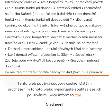
zatravňovací dlaždice •+zcela bezpečný, rovný , ohraničený povrch
•+plní tlumící funkci při dopadu •+estetický vzhled •+nenáročné
na údržbu Kačírek ( doporučujeme frakci 4/8) •+plní drenážní
funkci •+plní tlumící funkci při dopadu dětí T •-děti roznáší
kamínky do okolního trávníku Tráva: •+žádné pořizovací náklady
•-náročnost údržby, v exponovaných místech především pod
skluzavkou a pod houpačkami dochází k mechanickému narušení
travního drnu, Písek •-Zadržuje vodu •-Roznáší se po zahradě -
•-Dochází k mechanickému odírání dřevěných částí herní sestavy -
•-Láká domácí zvířata ( především kočičky) Mulčovací kůra •-
Zadržuje vodu •-Vytváří vlhkost u země - •-Sesychá – nutnost
doplňovat.
Po realizaci montáže obdržíte daňový doklad (fakturu) a předávací
protokol. Montáž uhradíte montážní firmě až po uskutečnění
Tento web používá soubory cookie. Dalším
montáže.
Zápatí
procházením tohoto webu vyjadřujete souhlas s jejich
používáním.. Více informací
zde
.
Nastavení