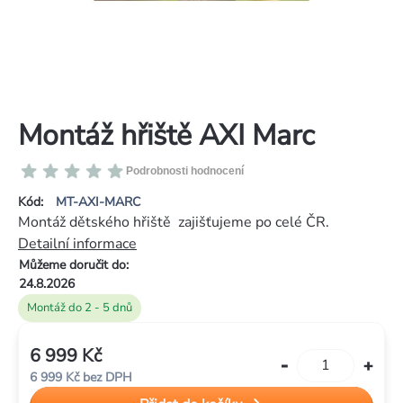
Montáž hřiště AXI Marc
Průměrné
Podrobnosti hodnocení
hodnocení
Kód:
MT-AXI-MARC
produktu
Montáž dětského hřiště zajišťujeme po celé ČR.
je
Detailní informace
0,0
Můžeme doručit do:
z
24.8.2026
5
Montáž do 2 - 5 dnů
hvězdiček.
6 999 Kč
Měrná
6 999 Kč bez DPH
cena: