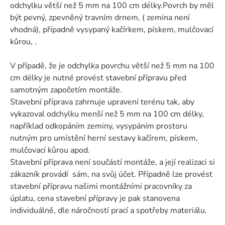
odchylku větší než 5 mm na 100 cm délky.Povrch by měl
být pevný, zpevněný travním drnem, ( zemina není
vhodná), případně vysypaný kačírkem, pískem, mulčovací
kůrou, .
V případě, že je odchylka povrchu větší než 5 mm na 100
cm délky je nutné provést stavební přípravu před
samotným započetím montáže.
Stavební příprava zahrnuje upravení terénu tak, aby
vykazoval odchylku menší než 5 mm na 100 cm délky,
například odkopáním zeminy, vysypáním prostoru
nutným pro umístění herní sestavy kačírem, pískem,
mulčovací kůrou apod.
Stavební příprava není součástí montáže, a její realizaci si
zákazník provádí sám, na svůj účet. Případně lze provést
stavební přípravu našimi montážními pracovníky za
úplatu, cena stavební přípravy je pak stanovena
individuálně, dle náročností prací a spotřeby materiálu.