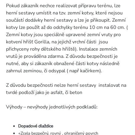
Pokud zákazník nechce realizovat přípravu terénu, lze
herní sestavy umístit na tzv. zemní kotvy, které nejsou
součástí dodávky herní sestavy a lze je přikoupit. Zemní
kotvy lze použít až do odchylky terénu 10 cm na 60 cm. (
Zemní kotvy jsou speciálně upravené zemní vruty pro
kotvení hřišť Gorilla, na jejichž vrchní části jsou
přichyceny rohy dětského hřiště). Instalace zemních
vrutů je prováděna zdarma. Z důvodu bezpečnosti je
nutné, aby si zákazník obnažené části kotvy následně
zahrnul zeminou, či odsypal ( např kačírkem).
Z důvodu bezpečnosti nelze herní sestavy instalovat na
tvrdé podloží jako je asfalt, či beton
Výhody – nevýhody jednotlivých podkladů:
Dopadové dlaždice
+Zcela bezpečný, rovný , ohraničený povrch