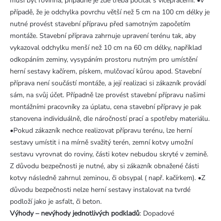
musí být rovinná, případně je zde třeba počítat s vícepracemi. •V
případě, že je odchylka povrchu větší než 5 cm na 100 cm délky je
nutné provést stavební přípravu před samotným započetím
montáže. Stavební příprava zahrnuje upravení terénu tak, aby
vykazoval odchylku menší než 10 cm na 60 cm délky, například
odkopáním zeminy, vysypáním prostoru nutným pro umístění
herní sestavy kačírem, pískem, mulčovací kůrou apod. Stavební
příprava není součástí montáže, a její realizaci si zákazník provádí
sám, na svůj účet. Případně lze provést stavební přípravu našimi
montážními pracovníky za úplatu, cena stavební přípravy je pak
stanovena individuálně, dle náročností prací a spotřeby materiálu.
•Pokud zákazník nechce realizovat přípravu terénu, lze herní
sestavy umístit i na mírně svažitý terén, zemní kotvy umožní
sestavu vyrovnat do roviny, části kotev nebudou skryté v zemině.
Z důvodu bezpečnosti je nutné, aby si zákazník obnažené části
kotvy následně zahrnul zeminou, či obsypal ( např. kačírkem). •Z
důvodu bezpečnosti nelze herní sestavy instalovat na tvrdé
podloží jako je asfalt, či beton.
Výhody – nevýhody jednotlivých podkladů
: Dopadové