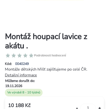
Montáž houpací lavice z
akátu .
Průměrné
Podrobnosti hodnocení
hodnocení
Kód:
0040249
produktu
Montáže dětských hřišť zajišťujeme po celé ČR.
je
Detailní informace
0,0
Můžeme doručit do:
z
19.11.2026
5
Ve výrobě 8 - 10 týdnů
hvězdiček.
10 188 Kč
Měrná