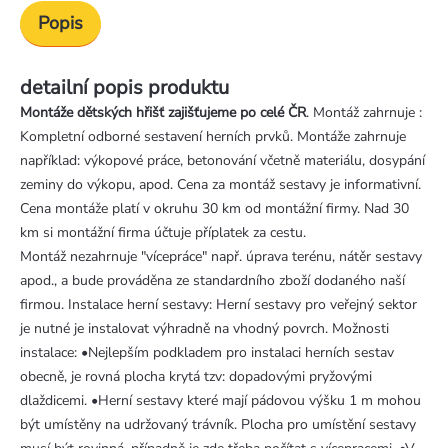
Popis
detailní popis produktu
Montáže dětských hřišť zajišťujeme po celé ČR
. Montáž zahrnuje :
Kompletní odborné sestavení herních prvků. Montáže zahrnuje
například: výkopové práce, betonování včetně materiálu, dosypání
zeminy do výkopu, apod. Cena za montáž sestavy je informativní.
Cena montáže platí v okruhu 30 km od montážní firmy. Nad 30
km si montážní firma účtuje příplatek za cestu.
Montáž nezahrnuje "vícepráce" např. úprava terénu, nátěr sestavy
apod., a bude prováděna ze standardního zboží dodaného naší
firmou. Instalace herní sestavy: Herní sestavy pro veřejný sektor
je nutné je instalovat výhradně na vhodný povrch. Možnosti
instalace: •Nejlepším podkladem pro instalaci herních sestav
obecně, je rovná plocha krytá tzv: dopadovými pryžovými
dlaždicemi. •Herní sestavy které mají pádovou výšku 1 m mohou
být umístěny na udržovaný trávník. Plocha pro umístění sestavy