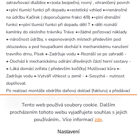
zatravňovací dlaždice •+zcela bezpečný, rovný , ohraničený povrch
•+plní tlumící funkci při dopadu •+estetický vzhled •+nenáročné
na údržbu Kačírek ( doporučujeme frakci 4/8) •+plní drenážní
funkci •+plní tlumící funkci při dopadu dětí T •-děti roznáší
kamínky do okolního trávníku Tráva: •+žádné pořizovací náklady
•-náročnost údržby, v exponovaných místech především pod
skluzavkou a pod houpačkami dochází k mechanickému narušení
travního drnu, Písek •-Zadržuje vodu •-Roznáší se po zahradě -
•-Dochází k mechanickému odírání dřevěných částí herní sestavy -
•-Láká domácí zvířata ( především kočičky) Mulčovací kůra •-
Zadržuje vodu •-Vytváří vlhkost u země - •-Sesychá – nutnost
doplňovat.
Po realizaci montáže obdržíte daňový doklad (fakturu) a předávací
protokol. Montáž uhradíte montážní firmě až po uskutečnění
Tento web používá soubory cookie. Dalším
montáže.
Zápatí
procházením tohoto webu vyjadřujete souhlas s jejich
používáním.. Více informací
zde
.
Nastavení