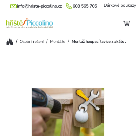
Přejít
Dárkové poukazy
info@hriste-piccolino.cz
608 565 705
na
obsah
Domů
/
/
/
Osobní řešení
Montáže
Montáž houpací lavice z akátu .