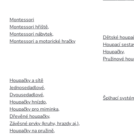
Montessori
Montessori hřiště
,
Montessori nábytek
,
Dětské houpač
Montessori a motorické hračky
Houpací sesta
Houpačky
,
Pružinové hou
Houpačky a sítě
Jednosedadlové
,
Dvousedadlové
,
Šplhací systém
Houpačky hnízdo
,
Houpačky pro miminka
,
Dřevěné houpačky
,
Závěsné prvky (kruhy, hrazdy aj.)
,
Houpačky na pružině
,