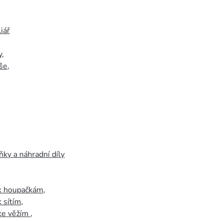
iář
y
,
še
,
ky a náhradní díly
 k houpačkám
,
k sítím
,
 ke věžím
,