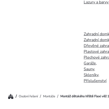
Lazury a barvy
Zahradní dom
Zahradní domk
Dřevěné zahr
Plastové zahr
Plechové zahr
Garáže
,
Sauny
,
Skleníky
,
Příslušenství
Domů
/
/
/
Osobní řešení
Montáže
Montáž dětského hřiště Flexi věž 1