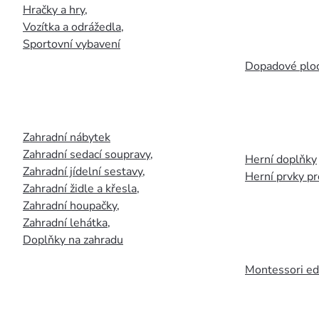
Hračky a hry
,
Vozítka a odrážedla
,
Sportovní vybavení
Dopadové plo
Zahradní nábytek
Zahradní sedací soupravy
,
Herní doplňky
Zahradní jídelní sestavy
,
Herní prvky p
Zahradní židle a křesla
,
Zahradní houpačky
,
Zahradní lehátka
,
Doplňky na zahradu
Montessori ed