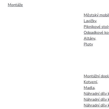
Montáže
Městský mobil
Lavičky
,
Piknikové stol
Odpadkové ko
Altány
,
Ploty
Montážní doplň
Kotvení
,
Madla
,
Náhradní díly
Náhradní díly 
Náhradní díly