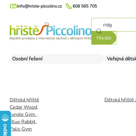
Přejít
info@hriste-piccolino.cz
608 565 705
na
obsah
Hledat
Osobní řešení
Veřejná dětsk
Dětská hřiště
Dětská hřiště 
Cedar Wood
,
Jungle Gym
,
Blue Rabbit
,
Palis Gym