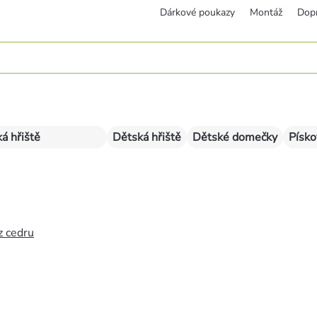
Dárkové poukazy
Montáž
Dop
á hřiště
Dětská hřiště
Dětské domečky
Písko
z cedru