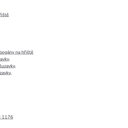
iště
bogány na hřiště
zavky
,
luzavky
,
zavky
,
N 1176