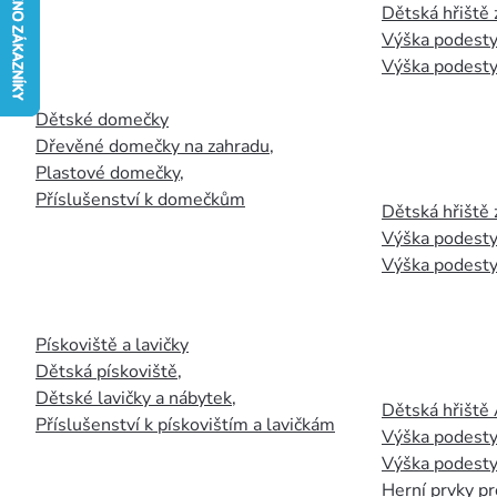
Dětská hřiště
Výška podesty
Výška podesty
Dětské domečky
Dřevěné domečky na zahradu
,
Plastové domečky
,
Příslušenství k domečkům
Dětská hřiště 
Výška podesty
Výška podesty
Pískoviště a lavičky
Dětská pískoviště
,
Dětské lavičky a nábytek
,
Dětská hřiště
Příslušenství k pískovištím a lavičkám
Výška podesty
Výška podesty
Herní prvky pr