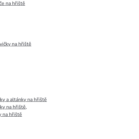
e na hřiště
vičky na hřiště
y a altánky na hřiště
y na hřiště
,
 na hřiště