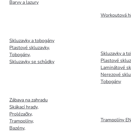
Barvy a lazury
Workoutová hř
Skluzavky a tobogány
Plastové skluzavky
,
Skluzavky a to
Tobogány
,
Plastové sklu
Skluzavky se schůdky
Laminátové sk
Nerezové sklu
Tobogány
Zábava na zahradu
Skákací hrady
,
Prolézačky
,
Trampolíny E
Trampolíny
,
Bazény
,