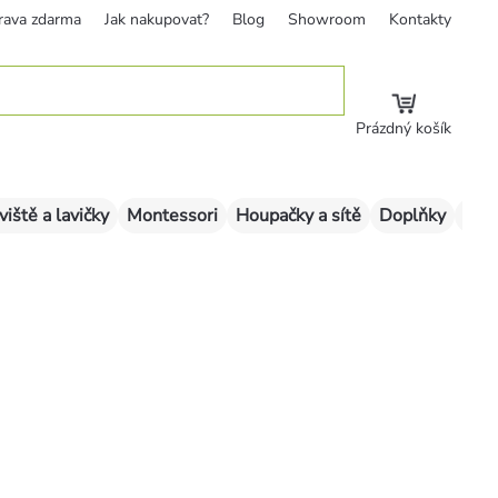
rava zdarma
Jak nakupovat?
Blog
Showroom
Kontakty
Prázdný košík
viště a lavičky
Montessori
Houpačky a sítě
Doplňky
Sklu