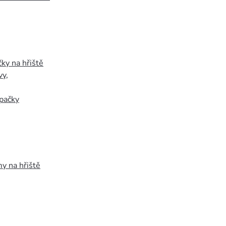
ky na hřiště
vy
,
pačky
y na hřiště