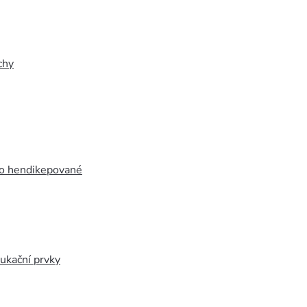
chy
ro hendikepované
ukační prvky