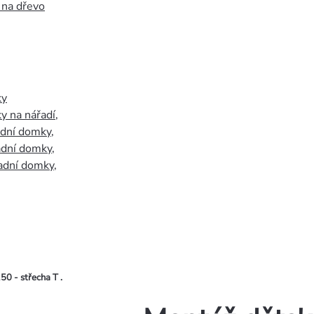
 na dřevo
ky
y na nářadí
,
adní domky
,
adní domky
,
adní domky
,
50 - střecha T .