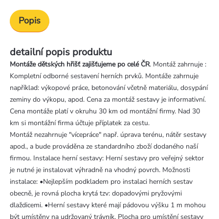
Popis
detailní popis produktu
Montáže dětských hřišť zajišťujeme po celé ČR
. Montáž zahrnuje :
Kompletní odborné sestavení herních prvků. Montáže zahrnuje
například: výkopové práce, betonování včetně materiálu, dosypání
zeminy do výkopu, apod. Cena za montáž sestavy je informativní.
Cena montáže platí v okruhu 30 km od montážní firmy. Nad 30
km si montážní firma účtuje příplatek za cestu.
Montáž nezahrnuje "vícepráce" např. úprava terénu, nátěr sestavy
apod., a bude prováděna ze standardního zboží dodaného naší
firmou. Instalace herní sestavy: Herní sestavy pro veřejný sektor
je nutné je instalovat výhradně na vhodný povrch. Možnosti
instalace: •Nejlepším podkladem pro instalaci herních sestav
obecně, je rovná plocha krytá tzv: dopadovými pryžovými
dlaždicemi. •Herní sestavy které mají pádovou výšku 1 m mohou
být umístěny na udržovaný trávník. Plocha pro umístění sestavy