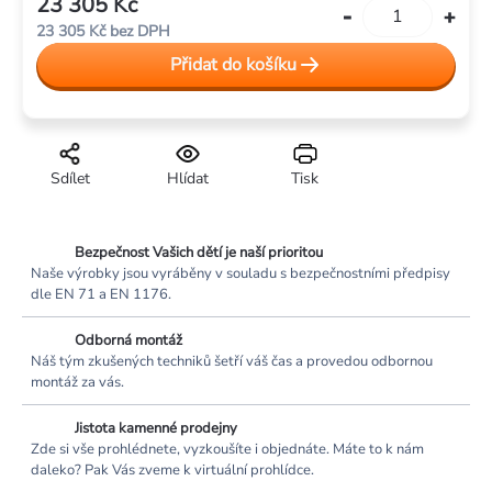
23 305 Kč
Měrná
23 305 Kč bez DPH
cena:
Přidat do košíku
Sdílet
Hlídat
Tisk
Bezpečnost Vašich dětí je naší prioritou
Naše výrobky jsou vyráběny v souladu s bezpečnostními předpisy
dle EN 71 a EN 1176.
Odborná montáž
Náš tým zkušených techniků šetří váš čas a provedou odbornou
montáž za vás.
Jistota kamenné prodejny
Zde si vše prohlédnete, vyzkoušíte i objednáte. Máte to k nám
daleko? Pak Vás zveme k virtuální prohlídce.