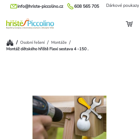
Přejít
Dárkové poukazy
info@hriste-piccolino.cz
608 565 705
na
obsah
Domů
/
/
/
Osobní řešení
Montáže
Montáž dětského hřiště Flexi sestava 4 -150 .