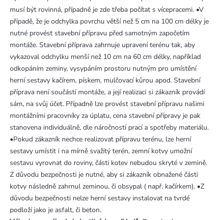
musí být rovinná, případně je zde třeba počítat s vícepracemi. •V
případě, že je odchylka povrchu větší než 5 cm na 100 cm délky je
nutné provést stavební přípravu před samotným započetím
montáže. Stavební příprava zahrnuje upravení terénu tak, aby
vykazoval odchylku menší než 10 cm na 60 cm délky, například
odkopáním zeminy, vysypáním prostoru nutným pro umístění
herní sestavy kačírem, pískem, mulčovací kůrou apod. Stavební
příprava není součástí montáže, a její realizaci si zákazník provádí
sám, na svůj účet. Případně lze provést stavební přípravu našimi
montážními pracovníky za úplatu, cena stavební přípravy je pak
stanovena individuálně, dle náročností prací a spotřeby materiálu.
•Pokud zákazník nechce realizovat přípravu terénu, lze herní
sestavy umístit i na mírně svažitý terén, zemní kotvy umožní
sestavu vyrovnat do roviny, části kotev nebudou skryté v zemině.
Z důvodu bezpečnosti je nutné, aby si zákazník obnažené části
kotvy následně zahrnul zeminou, či obsypal ( např. kačírkem). •Z
důvodu bezpečnosti nelze herní sestavy instalovat na tvrdé
podloží jako je asfalt, či beton.