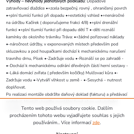
Výhody – nevýhody jednotlivých podkladů
: Dopadové
zatravňovací dlaždice •+zcela bezpečný, rovný , ohraničený povrch
•+plní tlumící funkci při dopadu •+estetický vzhled •+nenáročné
na údržbu Kačírek ( doporučujeme frakci 4/8) •+plní drenážní
funkci •+plní tlumící funkci při dopadu dětí T •-děti roznáší
kamínky do okolního trávníku Tráva: •+žádné pořizovací náklady
•-náročnost údržby, v exponovaných místech především pod
skluzavkou a pod houpačkami dochází k mechanickému narušení
travního drnu, Písek •-Zadržuje vodu •-Roznáší se po zahradě -
•-Dochází k mechanickému odírání dřevěných částí herní sestavy -
•-Láká domácí zvířata ( především kočičky) Mulčovací kůra •-
Zadržuje vodu •-Vytváří vlhkost u země - •-Sesychá – nutnost
doplňovat.
Po realizaci montáže obdržíte daňový doklad (fakturu) a předávací
protokol. Montáž uhradíte montážní firmě až po uskutečnění
Tento web používá soubory cookie. Dalším
montáže.
Zápatí
procházením tohoto webu vyjadřujete souhlas s jejich
používáním.. Více informací
zde
.