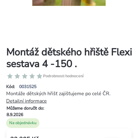
Montáž dětského hřiště Flexi
sestava 4 -150 .
Průměrné
Podrobnosti hodnocení
hodnocení
Kód:
0031525
produktu
Montáže dětských hřišť zajišťujeme po celé ČR.
je
Detailní informace
0,0
Můžeme doručit do:
z
8.9.2026
5
Na objednávku
hvězdiček.