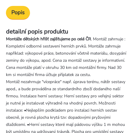
Popis
detailní popis produktu
Montáže dětských hřišť zajišťujeme po celé ČR
. Montáž zahrnuje :
Kompletní odborné sestavení herních prvků. Montáže zahrnuje
například: výkopové práce, betonování včetně materiálu, dosypání
zeminy do výkopu, apod. Cena za montáž sestavy je informativní.
Cena montáže platí v okruhu 30 km od montážní firmy. Nad 30
km si montážní firma účtuje příplatek za cestu.
Montáž nezahrnuje "vícepráce" např. úprava terénu, nátěr sestavy
apod., a bude prováděna ze standardního zboží dodaného naší
firmou. Instalace herní sestavy: Herní sestavy pro veřejný sektor
je nutné je instalovat výhradně na vhodný povrch. Možnosti
instalace: •Nejlepším podkladem pro instalaci herních sestav
obecně, je rovná plocha krytá tzv: dopadovými pryžovými
dlaždicemi. •Herní sestavy které mají pádovou výšku 1 m mohou
být umístěny na udržovaný trávník. Plocha pro umístění sestavy