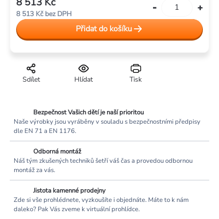
8 513 Kč
Měrná
8 513 Kč bez DPH
cena:
Přidat do košíku
Sdílet
Hlídat
Tisk
Bezpečnost Vašich dětí je naší prioritou
Naše výrobky jsou vyráběny v souladu s bezpečnostními předpisy
dle EN 71 a EN 1176.
Odborná montáž
Náš tým zkušených techniků šetří váš čas a provedou odbornou
montáž za vás.
Jistota kamenné prodejny
Zde si vše prohlédnete, vyzkoušíte i objednáte. Máte to k nám
daleko? Pak Vás zveme k virtuální prohlídce.