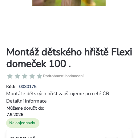
Montáž dětského hřiště Flexi
domeček 100 .
Průměrné
Podrobnosti hodnocení
hodnocení
Kód:
0030175
produktu
Montáže dětských hřišť zajišťujeme po celé ČR.
je
Detailní informace
0,0
Můžeme doručit do:
z
7.9.2026
5
Na objednávku
hvězdiček.