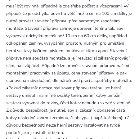
musí být rovinná, případně je zde třeba počítat s vícepracemi. •V
případě, že je odchylka povrchu větší než 5 cm na 100 cm délky je
nutné provést stavební přípravu před samotným započetím
montáže. Stavební příprava zahrnuje upravení terénu tak, aby
vykazoval odchylku menší než 10 cm na 60 cm délky, například
odkopáním zeminy, vysypáním prostoru nutným pro umístění
herní sestavy kačírem, pískem, mulčovací kůrou apod. Stavební
příprava není součástí montáže, a její realizaci si zákazník provádí
sám, na svůj účet. Případně lze provést stavební přípravu našimi
montážními pracovníky za úplatu, cena stavební přípravy je pak
stanovena individuálně, dle náročností prací a spotřeby materiálu.
•Pokud zákazník nechce realizovat přípravu terénu, lze herní
sestavy umístit i na mírně svažitý terén, zemní kotvy umožní
sestavu vyrovnat do roviny, části kotev nebudou skryté v zemině.
Z důvodu bezpečnosti je nutné, aby si zákazník obnažené části
kotvy následně zahrnul zeminou, či obsypal ( např. kačírkem). •Z
důvodu bezpečnosti nelze herní sestavy instalovat na tvrdé
podloží jako je asfalt, či beton.