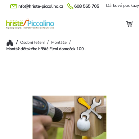
Přejít
Dárkové poukazy
info@hriste-piccolino.cz
608 565 705
na
obsah
Domů
/
/
/
Osobní řešení
Montáže
Montáž dětského hřiště Flexi domeček 100 .