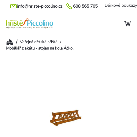
Přejít
Dárkové poukazy
info@hriste-piccolino.cz
608 565 705
na
obsah
Domů
/
/
Veřejná dětská hřiště
Mobiliář z akátu - stojan na kola Áčko .