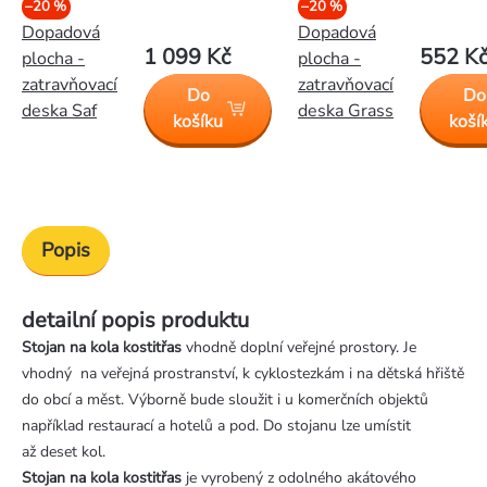
–20 %
–20 %
Dopadová
Dopadová
1 099 Kč
552 K
plocha -
plocha -
zatravňovací
zatravňovací
Do
Do
deska Saf
deska Grass
košíku
koší
Popis
detailní popis produktu
Stojan na kola kostitřas
vhodně doplní veřejné prostory. Je
vhodný na veřejná prostranství, k cyklostezkám i na dětská hřiště
do obcí a měst. Výborně bude sloužit i u komerčních objektů
například restaurací a hotelů a pod. Do stojanu lze umístit
až deset kol.
Stojan na kola kostitřas
je vyrobený z odolného akátového