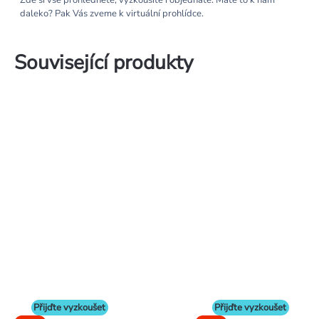
Zde si vše prohlédnete, vyzkoušíte i objednáte. Máte to k nám
daleko? Pak Vás zveme k virtuální prohlídce.
Související produkty
Přijďte vyzkoušet
Přijďte vyzkoušet