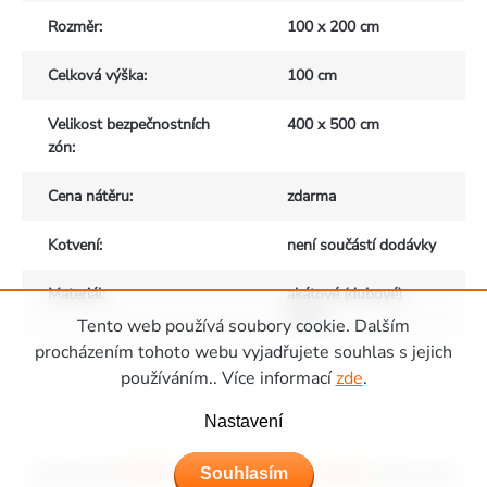
Rozměr
:
100 x 200 cm
Celková výška
:
100 cm
Velikost bezpečnostních
400 x 500 cm
zón
:
Cena nátěru
:
zdarma
Kotvení
:
není součástí dodávky
Materiál
:
akátové (dubové)
dřevo
Tento web používá soubory cookie. Dalším
Zápatí
procházením tohoto webu vyjadřujete souhlas s jejich
používáním.. Více informací
zde
.
Nastavení
Copyright 2026
Hřiště Piccolino - dětská hřiště a domečky
. Všechna práva
Souhlasím