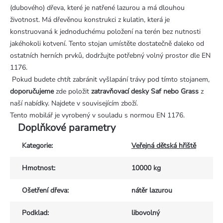
(dubového) dřeva, které je natřené lazurou a má dlouhou
životnost. Má dřevěnou konstrukci z kulatin, která je
konstruovaná k jednoduchému položení na terén bez nutnosti
jakéhokoli kotvení. Tento stojan umístěte dostatečně daleko od
ostatních herních prvků, dodržujte potřebný volný prostor dle EN
1176.
Pokud budete chtít zabránit vyšlapání trávy pod tímto stojanem,
doporučujeme
zde položit
zatravňovací desky Saf nebo Grass
z
naší nabídky. Najdete v souvisejícím zboží.
Tento mobilář je vyrobený v souladu s normou EN 1176.
Doplňkové parametry
Kategorie
:
Veřejná dětská hřiště
Hmotnost
:
10000 kg
Ošetření dřeva
:
nátěr lazurou
Podklad
:
libovolný