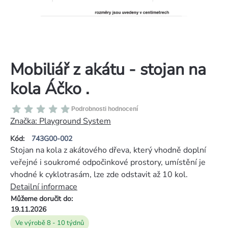
Mobiliář z akátu - stojan na
kola Áčko .
Průměrné
Podrobnosti hodnocení
hodnocení
Značka:
Playground System
produktu
Kód:
743G00-002
je
Stojan na kola z akátového dřeva, který vhodně doplní
0,0
veřejné i soukromé odpočinkové prostory, umístění je
z
vhodné k cyklotrasám, lze zde odstavit až 10 kol.
5
Detailní informace
hvězdiček.
Můžeme doručit do:
19.11.2026
Ve výrobě 8 - 10 týdnů