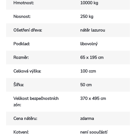
Hmotnost
:
10000 kg
Nosnost
:
250 kg
Ošetření dřeva
:
nátěr lazurou
Podklad
:
libovolný
Rozměr
:
65 x 195 cm
Celková výška
:
100 ccm
Šířka
:
50 cm
Velikost bezpečnostních
370 x 495 cm
zón
:
Cena nátěru
:
zdarma
Kotvení
:
není sooučástí