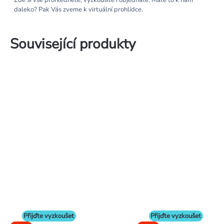
Zde si vše prohlédnete, vyzkoušíte i objednáte. Máte to k nám
daleko? Pak Vás zveme k virtuální prohlídce.
Související produkty
Přijďte vyzkoušet
Přijďte vyzkoušet