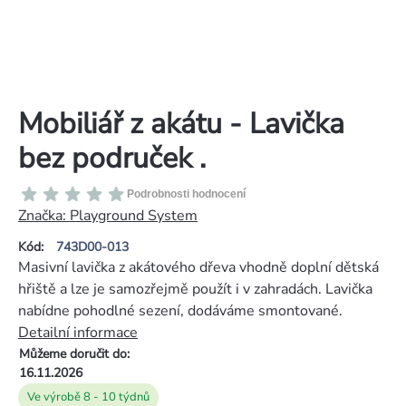
Mobiliář z akátu - Lavička
bez područek .
Průměrné
Podrobnosti hodnocení
hodnocení
Značka:
Playground System
produktu
Kód:
743D00-013
je
Masivní lavička z akátového dřeva vhodně doplní dětská
0,0
hřiště a lze je samozřejmě použít i v zahradách. Lavička
z
nabídne pohodlné sezení, dodáváme smontované.
5
Detailní informace
hvězdiček.
Můžeme doručit do:
16.11.2026
Ve výrobě 8 - 10 týdnů