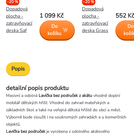
–20 %
–20 %
Dopadová
Dopadová
1 099 Kč
552 K
plocha -
plocha -
zatravňovací
zatravňovací
Do
Do
deska Saf
deska Grass
košíku
koší
Popis
detailní popis produktu
Masivní a odolná
Lavička bez područek z akátu
vhodně doplní
mobilář dětských hřišť. Vhodné do zahrad mateřských a
základních škol a také na veřejná dětská hřiště do obcí a měst.
Výborně bude sloužit i na soukromých zahradách a u komerčních
objektů.
Lavička bez područek
je vyrobena z odolného akátového