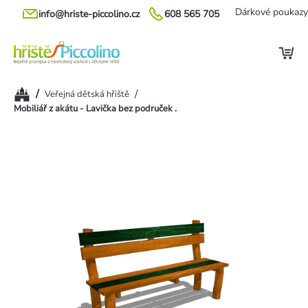
Přejít
Dárkové poukazy
info@hriste-piccolino.cz
608 565 705
na
obsah
Domů
/
/
Veřejná dětská hřiště
Mobiliář z akátu - Lavička bez područek .