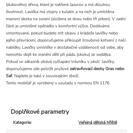
(dubového) dřeva, které je natřené lazurou a má dlouhou
životnost. Lavička má stojny z kulatin a na nich je umístěna
masivní deska na sezení (složena ze dvou nebo tří prken). V zadní
části je umístěné opěradlo v komfortní výšce. Dodáváme
smontované, pokud budete mít obavu z krádeže lavičky nebo
jejího převrácení, doporučujeme přikoupit šroubové kotvení z naší
nabídky. Lavičky umístěte v dostatečné vzdálenosti od sebe, aby
nemohlo dojít ke zranění dětí při pádu (skoku) ze sedátka.
Pokud se zákazník obává vyšlapání trávníku v okolí lavičky,
doporučujeme zde položit pryžové
zatravňovací desky Gras nebo
Saf
. Najdete je také v souvisejícím zboží.
Tento mobilář je vyrobený v souladu s normou EN 1176.
Doplňkové parametry
Kategorie
:
Veřejná dětská hřiště