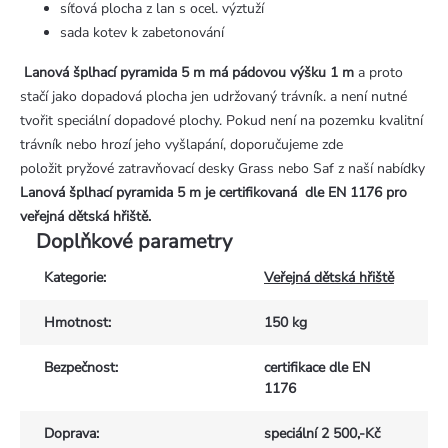
síťová plocha z lan s ocel. výztuží
sada kotev k zabetonování
Lanová šplhací pyramida 5 m
má pádovou výšku 1 m
a proto
stačí jako dopadová plocha jen udržovaný trávník. a není nutné
tvořit speciální dopadové plochy. Pokud není na pozemku kvalitní
trávník nebo hrozí jeho vyšlapání, doporučujeme zde
položit pryžové zatravňovací desky Grass nebo Saf z naší nabídky
Lanová šplhací pyramida 5 m je certifikovaná dle EN 1176 pro
veřejná dětská hřiště.
Doplňkové parametry
Kategorie
:
Veřejná dětská hřiště
Hmotnost
:
150 kg
Bezpečnost
:
certifikace dle EN
1176
Doprava
:
speciální 2 500,-Kč