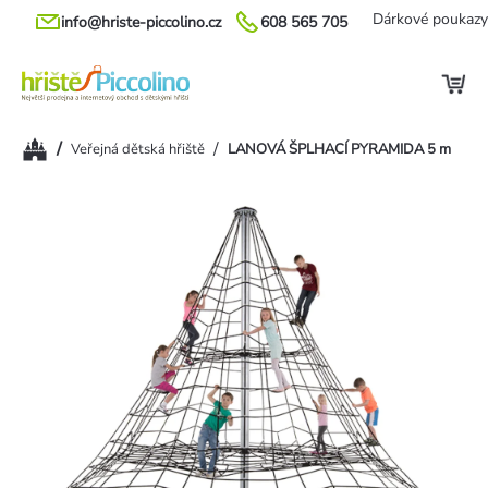
Přejít
Dárkové poukazy
info@hriste-piccolino.cz
608 565 705
na
obsah
Domů
/
/
Veřejná dětská hřiště
LANOVÁ ŠPLHACÍ PYRAMIDA 5 m