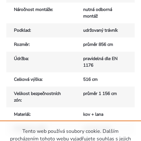
Náročnost montáže
:
nutná odborná
montáž
Podklad
:
udržovaný trávník
Rozměr
:
průměr 856 cm
Údržba
:
pravidelná dle EN
1176
Celková výška
:
516 cm
Velikost bezpečnostních
průměr 1 156 cm
zón
:
Materiál
:
kov + lana
Vhodné pro děti
:
od 3 do 14 let
Tento web používá soubory cookie. Dalším
Zápatí
procházením tohoto webu vyjadřujete souhlas s jejich