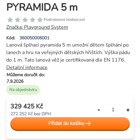
PYRAMIDA 5 m
Průměrné
Podrobnosti hodnocení
hodnocení
Značka:
Playground System
produktu
Kód:
360050006001
je
Lanová šplhací pyramida 5 m umožní dětem šplhání po
0,0
lanech a hru na veřejných dětských hřištích. Výška pádu
z
do 1 m. Tato lanová věž je certifikovaná dle EN 1176.
5
Detailní informace
hvězdiček.
Můžeme doručit do:
7.9.2026
Na objednávku
329 425 Kč
Měrná
272 252 Kč bez DPH
cena:
Přidat do košíku