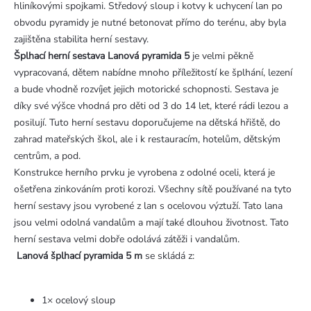
hliníkovými spojkami. Středový sloup i kotvy k uchycení lan po
obvodu pyramidy je nutné betonovat přímo do terénu, aby byla
zajištěna stabilita herní sestavy.
Šplhací herní sestava Lanová pyramida 5
je velmi pěkně
vypracovaná, dětem nabídne mnoho příležitostí ke šplhání, lezení
a bude vhodně rozvíjet jejich motorické schopnosti. Sestava je
díky své výšce vhodná pro děti od 3 do 14 let, které rádi lezou a
posilují. Tuto herní sestavu doporučujeme na dětská hřiště, do
zahrad mateřských škol, ale i k restauracím, hotelům, dětským
centrům, a pod.
Konstrukce herního prvku je vyrobena z odolné oceli, která je
ošetřena zinkováním proti korozi. Všechny sítě používané na tyto
herní sestavy jsou vyrobené z lan s ocelovou výztuží. Tato lana
jsou velmi odolná vandalům a mají také dlouhou životnost. Tato
herní sestava velmi dobře odolává zátěži i vandalům.
Lanová šplhací pyramida 5 m
se skládá z:
1× ocelový sloup