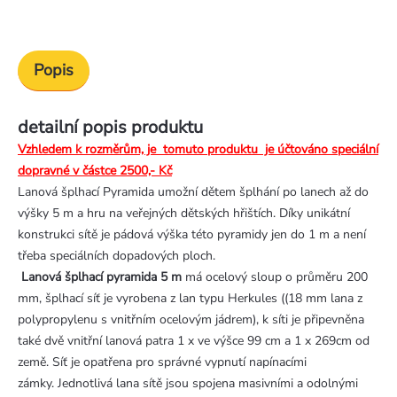
Popis
detailní popis produktu
Vzhledem k rozměrům, je tomuto produktu je účtováno speciální
dopravné v částce 2500,- Kč
Lanová šplhací Pyramida umožní dětem šplhání po lanech až do
výšky 5 m a hru na veřejných dětských hřištích. Díky unikátní
konstrukci sítě je pádová výška této pyramidy jen do 1 m a není
třeba speciálních dopadových ploch.
Lanová šplhací pyramida 5 m
má ocelový sloup o průměru 200
mm, šplhací síť je vyrobena z lan typu Herkules ((18 mm lana z
polypropylenu s vnitřním ocelovým jádrem), k síti je připevněna
také dvě vnitřní lanová patra 1 x ve výšce 99 cm a 1 x 269cm od
země. Síť je opatřena pro správné vypnutí napínacími
zámky.
Jednotlivá lana sítě jsou spojena masivními a odolnými