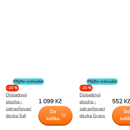
Přijďte vyzkoušet
Přijďte vyzkoušet
–20 %
–20 %
Dopadová
Dopadová
1 099 Kč
552 K
plocha -
plocha -
zatravňovací
zatravňovací
Do
Do
deska Saf
deska Grass
košíku
koší