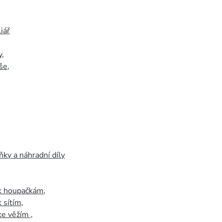
iář
y
,
še
,
ky a náhradní díly
 k houpačkám
,
k sítím
,
 ke věžím
,