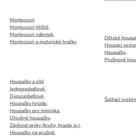
Montessori
Montessori hřiště
,
Montessori nábytek
,
Dětské houpač
Montessori a motorické hračky
Houpací sesta
Houpačky
,
Pružinové hou
Houpačky a sítě
Jednosedadlové
,
Dvousedadlové
,
Šplhací systém
Houpačky hnízdo
,
Houpačky pro miminka
,
Dřevěné houpačky
,
Závěsné prvky (kruhy, hrazdy aj.)
,
Houpačky na pružině
,