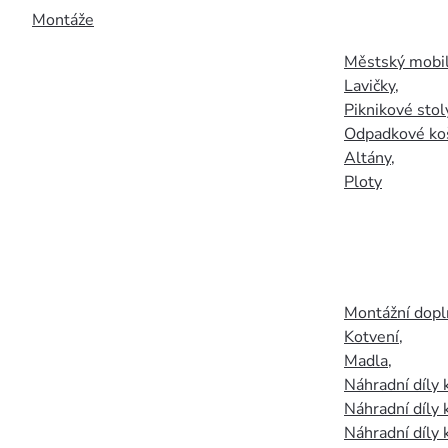
Montáže
Městský mobil
Lavičky
,
Piknikové stol
Odpadkové ko
Altány
,
Ploty
Montážní doplň
Kotvení
,
Madla
,
Náhradní díly
Náhradní díly 
Náhradní díly