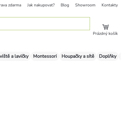
rava zdarma
Jak nakupovat?
Blog
Showroom
Kontakty
Prázdný košík
viště a lavičky
Montessori
Houpačky a sítě
Doplňky
Sklu