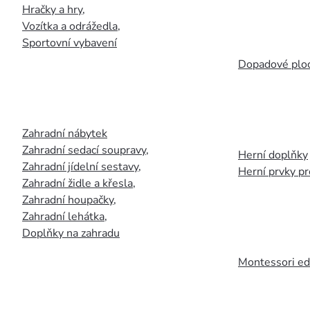
Hračky a hry
,
Vozítka a odrážedla
,
Sportovní vybavení
Dopadové plo
Zahradní nábytek
Zahradní sedací soupravy
,
Herní doplňky
Zahradní jídelní sestavy
,
Herní prvky p
Zahradní židle a křesla
,
Zahradní houpačky
,
Zahradní lehátka
,
Doplňky na zahradu
Montessori ed