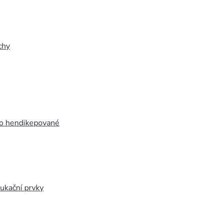
chy
ro hendikepované
ukační prvky