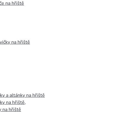
e na hřiště
vičky na hřiště
y a altánky na hřiště
y na hřiště
,
 na hřiště