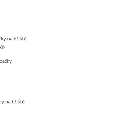
ky na hřiště
vy
,
pačky
y na hřiště