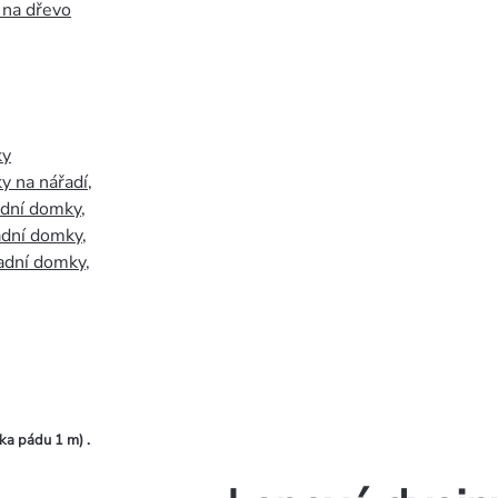
 na dřevo
ky
y na nářadí
,
adní domky
,
adní domky
,
adní domky
,
ka pádu 1 m) .