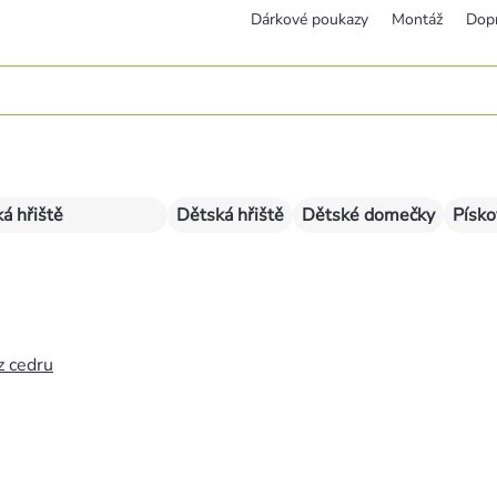
Dárkové poukazy
Montáž
Dop
á hřiště
Dětská hřiště
Dětské domečky
Písko
z cedru