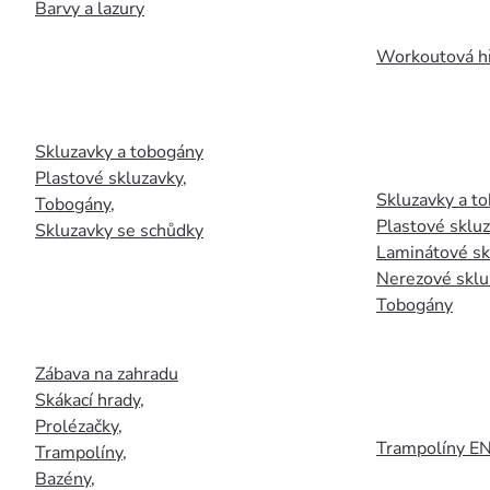
Barvy a lazury
Workoutová hř
Skluzavky a tobogány
Plastové skluzavky
,
Skluzavky a to
Tobogány
,
Plastové sklu
Skluzavky se schůdky
Laminátové sk
Nerezové sklu
Tobogány
Zábava na zahradu
Skákací hrady
,
Prolézačky
,
Trampolíny E
Trampolíny
,
Bazény
,