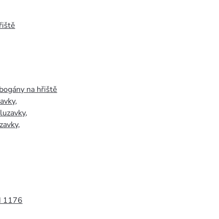
iště
bogány na hřiště
zavky
,
luzavky
,
zavky
,
N 1176