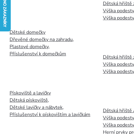
Dětská hřiště
Výška podesty
Výška podesty
Dětské domečky
Dřevěné domečky na zahradu
,
Plastové domečky
,
Příslušenství k domečkům
Dětská hřiště 
Výška podesty
Výška podesty
Pískoviště a lavičky
Dětská pískoviště
,
Dětské lavičky a nábytek
,
Dětská hřiště
Příslušenství k pískovištím a lavičkám
Výška podesty
Výška podesty
Herní prvky pr