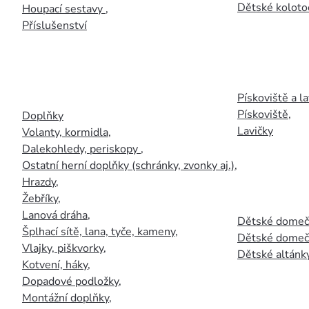
Dětské kolotoč
Houpací sestavy
,
Příslušenství
Pískoviště a la
Pískoviště
,
Doplňky
Lavičky
Volanty, kormidla
,
Dalekohledy, periskopy
,
Ostatní herní doplňky (schránky, zvonky aj.)
,
Hrazdy
,
Žebříky
,
Lanová dráha
,
Dětské domečk
Šplhací sítě, lana, tyče, kameny
,
Dětské domečk
Vlajky, piškvorky
,
Dětské altánky
Kotvení, háky
,
Dopadové podložky
,
Montážní doplňky
,