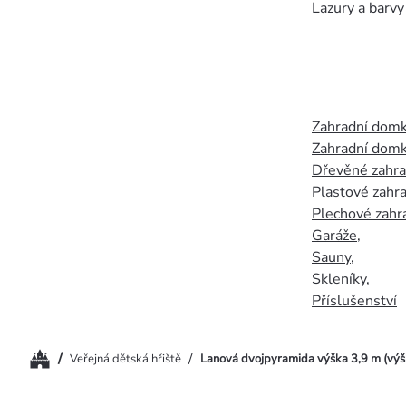
Lazury a barvy
Zahradní dom
Zahradní domk
Dřevěné zahr
Plastové zahr
Plechové zahr
Garáže
,
Sauny
,
Skleníky
,
Příslušenství
Domů
/
/
Veřejná dětská hřiště
Lanová dvojpyramida výška 3,9 m (výš