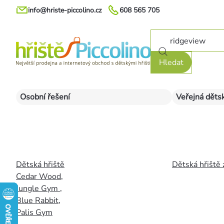
Přejít
info@hriste-piccolino.cz
608 565 705
na
obsah
Hledat
Osobní řešení
Veřejná dětsk
Dětská hřiště
Dětská hřiště 
Cedar Wood
,
Jungle Gym
,
Blue Rabbit
,
Palis Gym