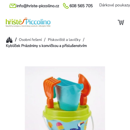
Přejít
Dárkové poukazy
info@hriste-piccolino.cz
608 565 705
na
obsah
Domů
/
/
/
Osobní řešení
Pískoviště a lavičky
Kyblíček Prázdniny s konvičkou a příslušenstvím