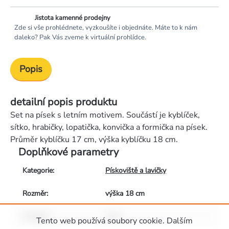
Jistota kamenné prodejny
Zde si vše prohlédnete, vyzkoušíte i objednáte. Máte to k nám
daleko? Pak Vás zveme k virtuální prohlídce.
Popis
detailní popis produktu
Set na písek s letním motivem. Součástí je kyblíček,
sítko, hrabičky, lopatička, konvička a formička na písek.
Průměr kyblíčku 17 cm, výška kyblíčku 18 cm.
Doplňkové parametry
Kategorie
:
Pískoviště a lavičky
Rozměr
:
výška 18 cm
Materiál
:
plast
Tento web používá soubory cookie. Dalším