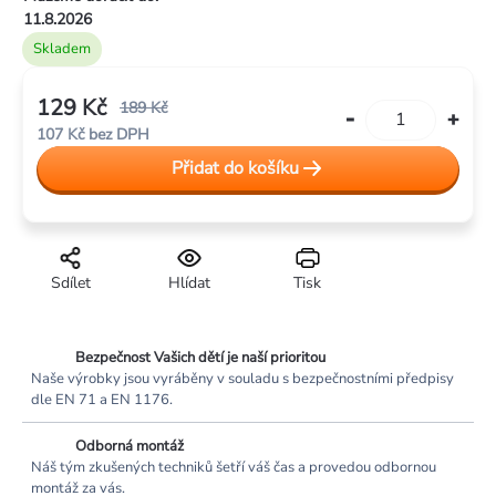
hvězdiček.
11.8.2026
Skladem
129 Kč
189 Kč
107 Kč bez DPH
Měrná
Přidat do košíku
cena:
Sdílet
Hlídat
Tisk
Bezpečnost Vašich dětí je naší prioritou
Naše výrobky jsou vyráběny v souladu s bezpečnostními předpisy
dle EN 71 a EN 1176.
Odborná montáž
Náš tým zkušených techniků šetří váš čas a provedou odbornou
montáž za vás.