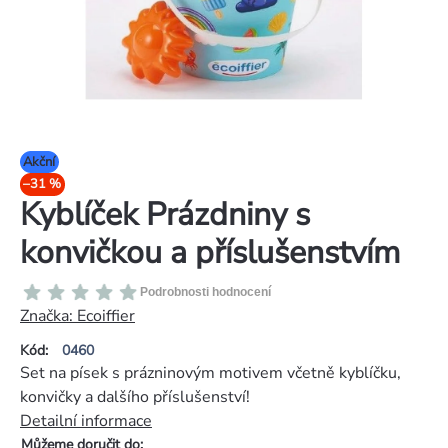
Akční
–31 %
Kyblíček Prázdniny s
konvičkou a příslušenstvím
Průměrné
Podrobnosti hodnocení
hodnocení
Značka:
Ecoiffier
produktu
Kód:
0460
je
Set na písek s prázninovým motivem včetně kyblíčku,
0,0
konvičky a dalšího příslušenství!
z
Detailní informace
5
Můžeme doručit do: