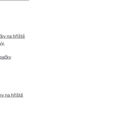
ky na hřiště
vy
,
pačky
y na hřiště