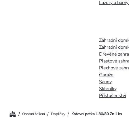
Lazury a barvy
Zahradní dom
Zahradní domk
Dřevěné zahr
Plastové zahr
Plechové zahr
Garáže
,
Sauny
,
Skleníky
,
Příslušenství
Domů
/
/
/
Osobní řešení
Doplňky
Kotevní patka L 80/80 Zn 1 ks