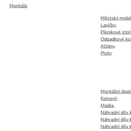
Montáže
Městský mobil
Lavičky
,
Piknikové stol
Odpadkové ko
Altány
,
Ploty
Montážní doplň
Kotvení
,
Madla
,
Náhradní díly
Náhradní díly 
Náhradní díly