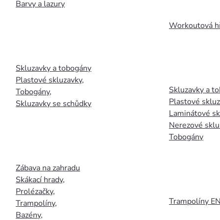
Barvy a lazury
Workoutová hř
Skluzavky a tobogány
Plastové skluzavky
,
Skluzavky a to
Tobogány
,
Plastové sklu
Skluzavky se schůdky
Laminátové sk
Nerezové sklu
Tobogány
Zábava na zahradu
Skákací hrady
,
Prolézačky
,
Trampolíny E
Trampolíny
,
Bazény
,