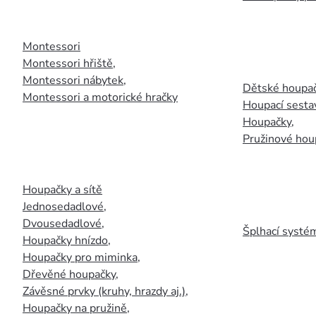
Montessori
Montessori hřiště
,
Montessori nábytek
,
Dětské houpač
Montessori a motorické hračky
Houpací sesta
Houpačky
,
Pružinové hou
Houpačky a sítě
Jednosedadlové
,
Dvousedadlové
,
Šplhací systém
Houpačky hnízdo
,
Houpačky pro miminka
,
Dřevěné houpačky
,
Závěsné prvky (kruhy, hrazdy aj.)
,
Houpačky na pružině
,