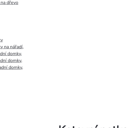
 na dřevo
ky
y na nářadí
,
adní domky
,
adní domky
,
adní domky
,