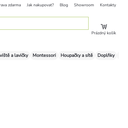
rava zdarma
Jak nakupovat?
Blog
Showroom
Kontakty
Prázdný košík
viště a lavičky
Montessori
Houpačky a sítě
Doplňky
Sklu