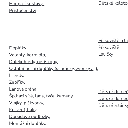
Dětské kolotoč
Houpací sestavy
,
Příslušenství
Pískoviště a la
Pískoviště
,
Doplňky
Lavičky
Volanty, kormidla
,
Dalekohledy, periskopy
,
Ostatní herní doplňky (schránky, zvonky aj.)
,
Hrazdy
,
Žebříky
,
Lanová dráha
,
Dětské domečk
Šplhací sítě, lana, tyče, kameny
,
Dětské domečk
Vlajky, piškvorky
,
Dětské altánky
Kotvení, háky
,
Dopadové podložky
,
Montážní doplňky
,