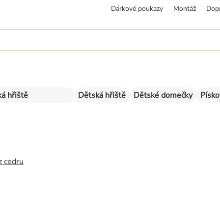
Dárkové poukazy
Montáž
Dop
á hřiště
Dětská hřiště
Dětské domečky
Písko
z cedru