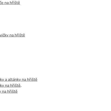
e na hřiště
vičky na hřiště
y a altánky na hřiště
y na hřiště
,
 na hřiště