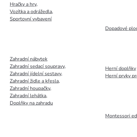
Hračky a hry
,
Vozítka a odrážedla
,
Sportovní vybavení
Dopadové plo
Zahradní nábytek
Zahradní sedací soupravy
,
Herní doplňky
Zahradní jídelní sestavy
,
Herní prvky p
Zahradní židle a křesla
,
Zahradní houpačky
,
Zahradní lehátka
,
Doplňky na zahradu
Montessori ed