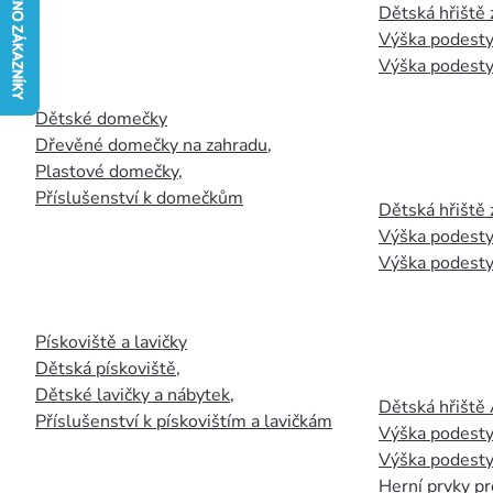
Dětská hřiště
Výška podesty
Výška podesty
Dětské domečky
Dřevěné domečky na zahradu
,
Plastové domečky
,
Příslušenství k domečkům
Dětská hřiště 
Výška podesty
Výška podesty
Pískoviště a lavičky
Dětská pískoviště
,
Dětské lavičky a nábytek
,
Dětská hřiště
Příslušenství k pískovištím a lavičkám
Výška podesty
Výška podesty
Herní prvky pr