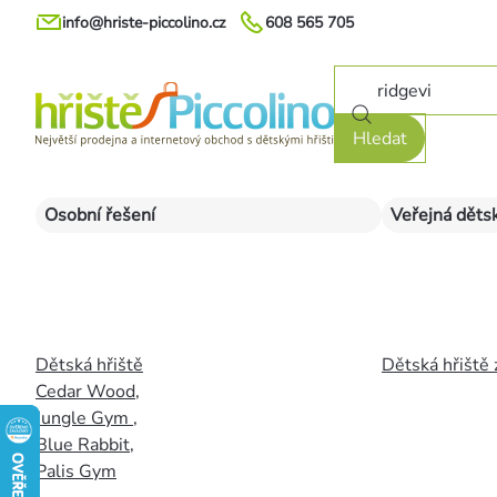
Přejít
info@hriste-piccolino.cz
608 565 705
na
obsah
Hledat
Osobní řešení
Veřejná dětsk
Dětská hřiště
Dětská hřiště 
Cedar Wood
,
Jungle Gym
,
Blue Rabbit
,
Palis Gym