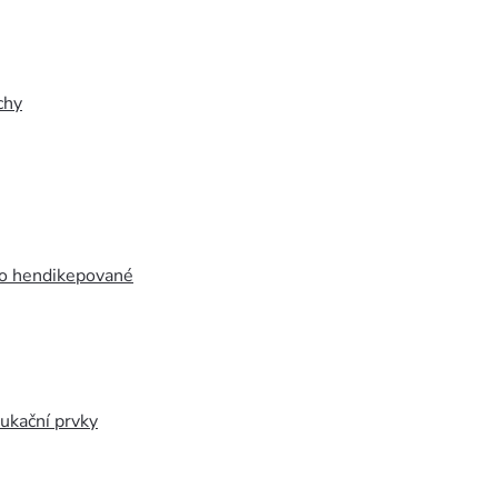
chy
ro hendikepované
ukační prvky