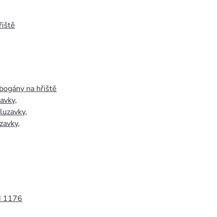
iště
bogány na hřiště
zavky
,
luzavky
,
zavky
,
N 1176