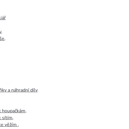
iář
y
,
še
,
ky a náhradní díly
 k houpačkám
,
k sítím
,
 ke věžím
,