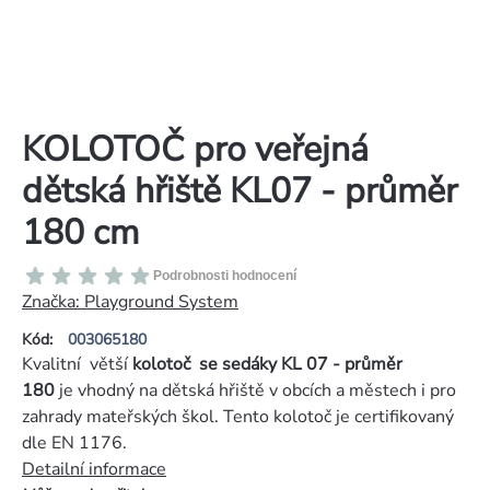
KOLOTOČ pro veřejná
dětská hřiště KL07 - průměr
180 cm
Průměrné
Podrobnosti hodnocení
hodnocení
Značka:
Playground System
produktu
Kód:
003065180
je
Kvalitní větší
kolotoč se sedáky KL 07 - průměr
0,0
180
je vhodný na dětská hřiště v obcích a městech i pro
z
zahrady mateřských škol. Tento kolotoč je certifikovaný
5
dle EN 1176.
hvězdiček.
Detailní informace