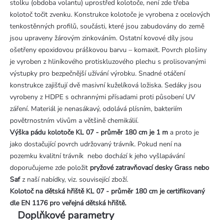
stolku (obdoba volantu) uprostřed kolotoče, není zde třeba
kolotoč točit zvenku. Konstrukce kolotoče je vyrobena z ocelových
tenkostěnných profilů, součásti, které jsou zabudovány do země
jsou upraveny žárovým zinkováním. Ostatní kovové díly jsou
ošetřeny epoxidovou práškovou barvu – komaxit. Povrch plošiny
je vyroben z hliníkového protiskluzového plechu s prolisovanými
výstupky pro bezpečnější užívání výrobku. Snadné otáčení
konstrukce zajišťují dvě masivní kuželíková ložiska. Sedáky jsou
vyrobeny z HDPE s ochrannými přísadami proti působení UV
záření. Materiál je nenasákavý, odolává plísním, bakteriím
povětrnostním vlivům a většině chemikálií.
Výška pádu kolotoče KL 07 - průměr 180 cm je 1 m
a proto je
jako dostačující povrch udržovaný trávník. Pokud není na
pozemku kvalitní trávník nebo dochází k jeho vyšlapávání
doporučujeme zde položit
pryžové zatravňovací desky Grass nebo
Saf
z naší nabídky, viz. související zboží.
Kolotoč na dětská hřiště KL 07 - průměr 180 cm je certifikovaný
dle EN 1176 pro veřejná dětská hřiště.
Doplňkové parametry