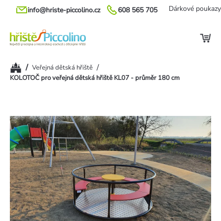
Přejít
Dárkové poukazy
info@hriste-piccolino.cz
608 565 705
na
obsah
Domů
/
/
Veřejná dětská hřiště
KOLOTOČ pro veřejná dětská hřiště KL07 - průměr 180 cm