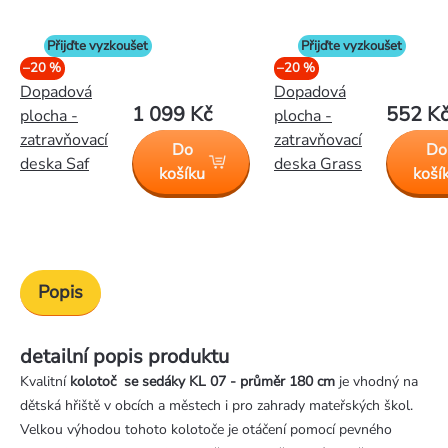
Přijďte vyzkoušet
Přijďte vyzkoušet
–20 %
–20 %
Dopadová
Dopadová
1 099 Kč
552 K
plocha -
plocha -
zatravňovací
zatravňovací
Do
Do
deska Saf
deska Grass
košíku
koší
Popis
detailní popis produktu
Kvalitní
kolotoč se sedáky KL 07 - průměr 180 cm
je vhodný na
dětská hřiště v obcích a městech i pro zahrady mateřských škol.
Velkou výhodou tohoto kolotoče je otáčení pomocí pevného