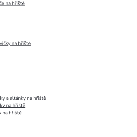
e na hřiště
vičky na hřiště
y a altánky na hřiště
y na hřiště
,
 na hřiště