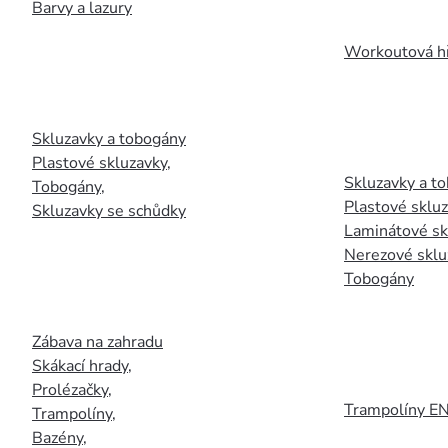
Barvy a lazury
Workoutová hř
Skluzavky a tobogány
Plastové skluzavky
,
Skluzavky a to
Tobogány
,
Plastové sklu
Skluzavky se schůdky
Laminátové sk
Nerezové sklu
Tobogány
Zábava na zahradu
Skákací hrady
,
Prolézačky
,
Trampolíny E
Trampolíny
,
Bazény
,