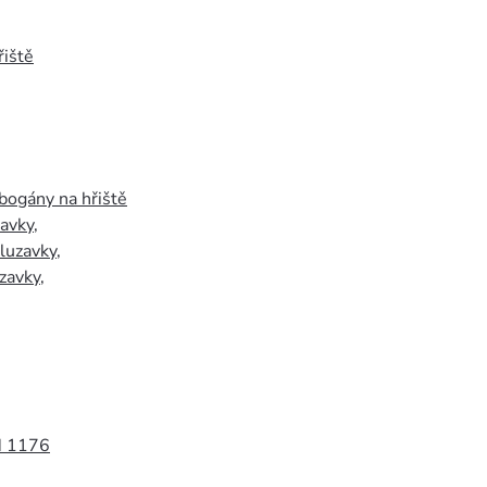
iště
bogány na hřiště
zavky
,
luzavky
,
zavky
,
N 1176