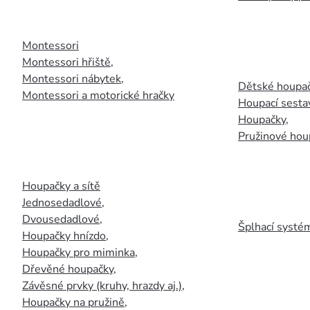
Montessori
Montessori hřiště
,
Montessori nábytek
,
Dětské houpač
Montessori a motorické hračky
Houpací sesta
Houpačky
,
Pružinové hou
Houpačky a sítě
Jednosedadlové
,
Dvousedadlové
,
Šplhací systém
Houpačky hnízdo
,
Houpačky pro miminka
,
Dřevěné houpačky
,
Závěsné prvky (kruhy, hrazdy aj.)
,
Houpačky na pružině
,