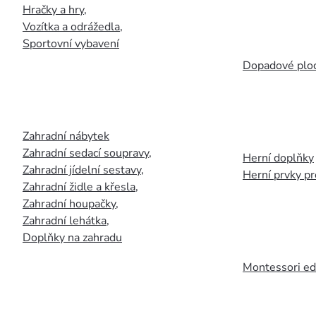
Hračky a hry
,
Vozítka a odrážedla
,
Sportovní vybavení
Dopadové plo
Zahradní nábytek
Zahradní sedací soupravy
,
Herní doplňky
Zahradní jídelní sestavy
,
Herní prvky p
Zahradní židle a křesla
,
Zahradní houpačky
,
Zahradní lehátka
,
Doplňky na zahradu
Montessori ed