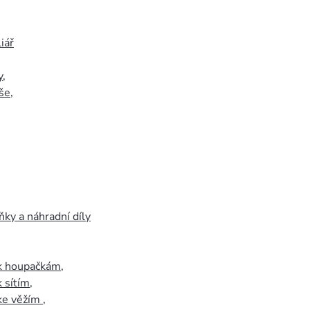
iář
y
,
še
,
ky a náhradní díly
 k houpačkám
,
k sítím
,
 ke věžím
,