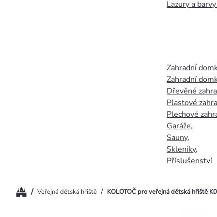
Lazury a barvy
Zahradní dom
Zahradní domk
Dřevěné zahr
Plastové zahr
Plechové zahr
Garáže
,
Sauny
,
Skleníky
,
Příslušenství
Domů
/
/
Veřejná dětská hřiště
KOLOTOČ pro veřejná dětská hřiště K0