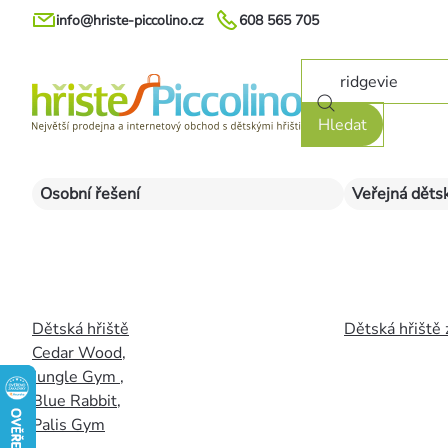
Přejít
info@hriste-piccolino.cz
608 565 705
na
obsah
Hledat
Osobní řešení
Veřejná dětsk
Dětská hřiště
Dětská hřiště 
Cedar Wood
,
Jungle Gym
,
Blue Rabbit
,
Palis Gym