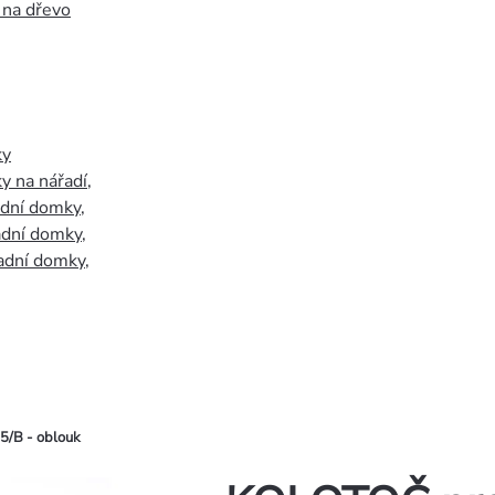
 na dřevo
ky
y na nářadí
,
adní domky
,
adní domky
,
adní domky
,
5/B - oblouk