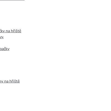
ky na hřiště
vy
,
pačky
y na hřiště