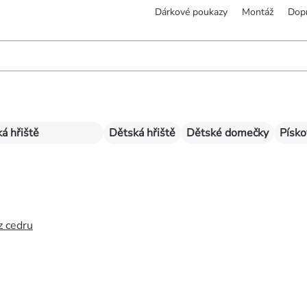
Dárkové poukazy
Montáž
Dop
á hřiště
Dětská hřiště
Dětské domečky
Písko
z cedru