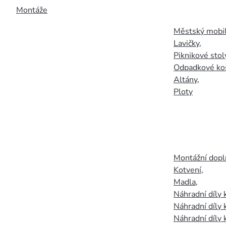
Montáže
Městský mobil
Lavičky
,
Piknikové stol
Odpadkové ko
Altány
,
Ploty
Montážní doplň
Kotvení
,
Madla
,
Náhradní díly
Náhradní díly 
Náhradní díly