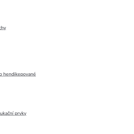
chy
ro hendikepované
ukační prvky