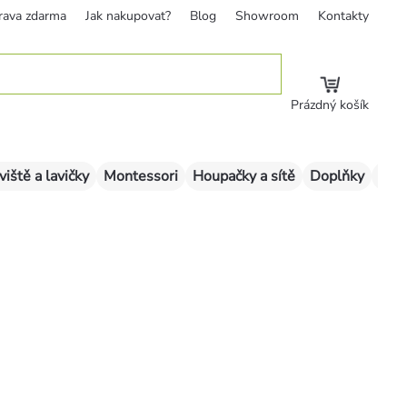
rava zdarma
Jak nakupovat?
Blog
Showroom
Kontakty
Prázdný košík
viště a lavičky
Montessori
Houpačky a sítě
Doplňky
Sklu