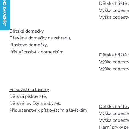
Dětská hřiště
Výška podesty
Výška podesty
Dětské domečky
Dřevěné domečky na zahradu
,
Plastové domečky
,
Příslušenství k domečkům
Dětská hřiště 
Výška podesty
Výška podesty
Pískoviště a lavičky
Dětská pískoviště
,
Dětské lavičky a nábytek
,
Dětská hřiště
Příslušenství k pískovištím a lavičkám
Výška podesty
Výška podesty
Herní prvky pr