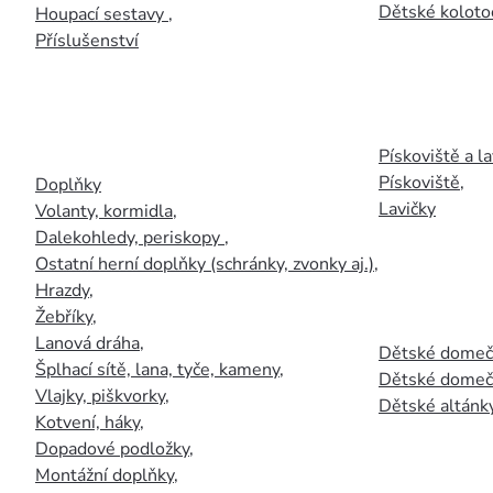
Dětské kolotoč
Houpací sestavy
,
Příslušenství
Pískoviště a la
Pískoviště
,
Doplňky
Lavičky
Volanty, kormidla
,
Dalekohledy, periskopy
,
Ostatní herní doplňky (schránky, zvonky aj.)
,
Hrazdy
,
Žebříky
,
Lanová dráha
,
Dětské domečk
Šplhací sítě, lana, tyče, kameny
,
Dětské domečk
Vlajky, piškvorky
,
Dětské altánky
Kotvení, háky
,
Dopadové podložky
,
Montážní doplňky
,