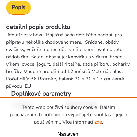
Popis
detailní popis produktu
Jídelní set v boxu. Báječná sada dětského nádobí, pro
přípravu několika chodového menu. Snídaně, obědy,
svačinky, večeře mohou děti směle servírovat na toto
nádobíčko. Balení obsahuje: konvičku s víčkem, hrnec s
víkem, ovoce, jogurt, další 4 talíře, sada příborů, pohárky,
hrníčky. Vhodné pro děti od 12 měsíců Materiál: plast
Počet dílů: 36 Rozměry balení: 20 x 20 x 17 cm Země
původu: EU
Doplňkové parametry
Kategorie
:
Dětské domečky
Tento web používá soubory cookie. Dalším
Zápatí
procházením tohoto webu vyjadřujete souhlas s jejich
používáním.. Více informací
zde
.
Nastavení