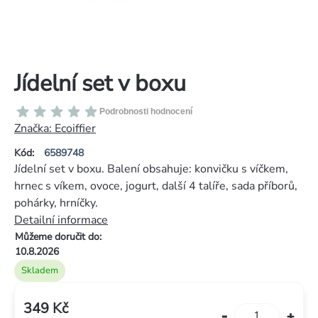
Jídelní set v boxu
Průměrné
Podrobnosti hodnocení
hodnocení
Značka:
Ecoiffier
produktu
Kód:
6589748
je
Jídelní set v boxu. Balení obsahuje: konvičku s víčkem,
0,0
hrnec s víkem, ovoce, jogurt, další 4 talíře, sada příborů,
z
pohárky, hrníčky.
5
Detailní informace
hvězdiček.
Můžeme doručit do:
10.8.2026
Skladem
349 Kč
Měrná