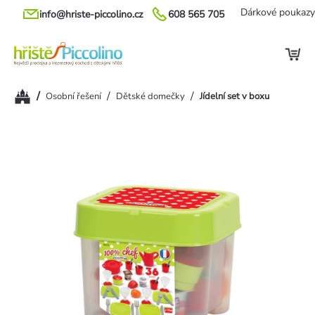
Přejít
Dárkové poukazy
info@hriste-piccolino.cz
608 565 705
na
obsah
Domů
/
/
/
Osobní řešení
Dětské domečky
Jídelní set v boxu