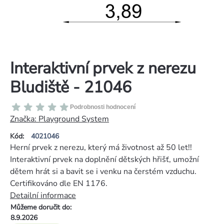
Interaktivní prvek z nerezu
Bludiště - 21046
Průměrné
Podrobnosti hodnocení
hodnocení
Značka:
Playground System
produktu
Kód:
4021046
je
Herní prvek z nerezu, který má životnost až 50 let!!
0,0
Interaktivní prvek na doplnění dětských hřišť, umožní
z
dětem hrát si a bavit se i venku na čerstém vzduchu.
5
Certifikováno dle EN 1176.
hvězdiček.
Detailní informace
Můžeme doručit do:
8.9.2026