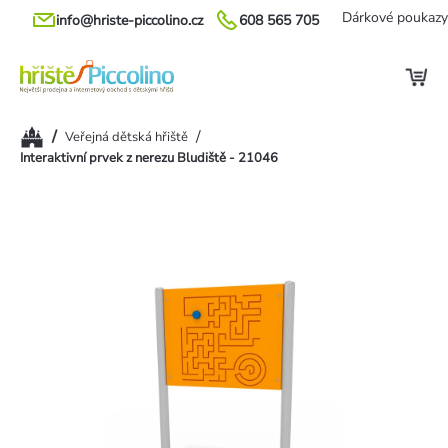
Přejít
Dárkové poukazy
info@hriste-piccolino.cz
608 565 705
na
obsah
Domů
/
/
Veřejná dětská hřiště
Interaktivní prvek z nerezu Bludiště - 21046