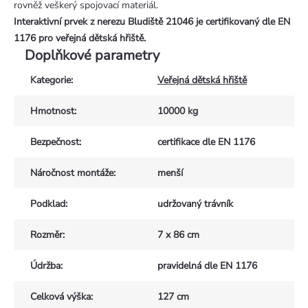
rovněž veškerý spojovací materiál.
Interaktivní prvek z nerezu Bludiště 21046
je certifikovaný dle EN
1176 pro veřejná dětská hřiště.
Doplňkové parametry
Kategorie
:
Veřejná dětská hřiště
Hmotnost
:
10000 kg
Bezpečnost
:
certifikace dle EN 1176
Náročnost montáže
:
menší
Podklad
:
udržovaný trávník
Rozměr
:
7 x 86 cm
Údržba
:
pravidelná dle EN 1176
Celková výška
:
127 cm