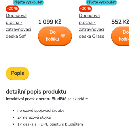
Přijďte vyzkoušet
Přijďte vyzkoušet
–20 %
–20 %
Dopadová
Dopadová
1 099 Kč
552 K
plocha -
plocha -
zatravňovací
zatravňovací
Do
Do
deska Saf
deska Grass
košíku
koší
Popis
detailní popis produktu
Intraktivní prvek z nerezu Bludiště
se skládá z:
nerezové spojovací šrouby
2× nerezová stojka
1× deska z HDPE plastu s bludištěm