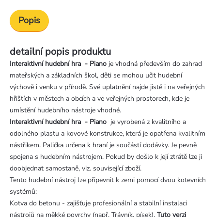
Popis
detailní popis produktu
Interaktivní hudební hra - Piano
je vhodná především do zahrad
mateřských a základních škol, děti se mohou učit hudební
výchově i venku v přírodě. Své uplatnění najde jistě i na veřejných
hřištích v městech a obcích a ve veřejných prostorech, kde je
umístění hudebního nástroje vhodné.
Interaktivní hudební hra - Piano
je vyrobená z kvalitního a
odolného plastu a kovové konstrukce, která je opatřena kvalitním
nástřikem. Palička určena k hraní je součástí dodávky. Je pevně
spojena s hudebním nástrojem. Pokud by došlo k její ztrátě lze ji
doobjednat samostaně, viz. související zboží.
Tento hudební nástroj lze připevnit k zemi pomocí dvou kotevních
systémů:
Kotva do betonu - zajišťuje profesionální a stabilní instalaci
nástrojů na měkké povrchy (např. Trávník, písek).
Tuto verzi