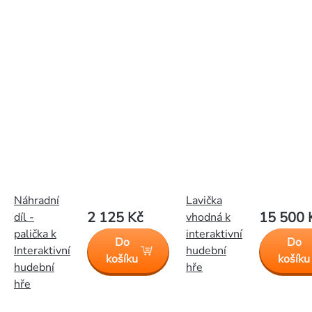
Náhradní
Lavička
2 125 Kč
15 500 
díl -
vhodná k
palička k
interaktivní
Do
Do
Interaktivní
hudební
košíku
košíku
hudební
hře
hře