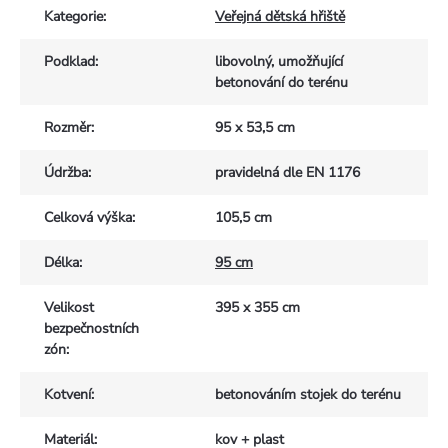
Kategorie
:
Veřejná dětská hřiště
Podklad
:
libovolný, umožňující
betonování do terénu
Rozměr
:
95 x 53,5 cm
Údržba
:
pravidelná dle EN 1176
Celková výška
:
105,5 cm
Délka
:
95 cm
Velikost
395 x 355 cm
bezpečnostních
zón
:
Kotvení
:
betonováním stojek do terénu
Materiál
:
kov + plast