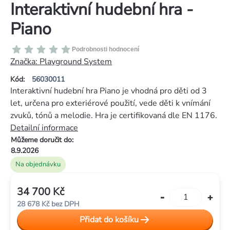
Interaktivní hudební hra -
Piano
Průměrné
Podrobnosti hodnocení
hodnocení
Značka:
Playground System
produktu
Kód:
56030011
je
Interaktivní hudební hra Piano je vhodná pro děti od 3
0,0
let, určena pro exteriérové použití, vede děti k vnímání
z
zvuků, tónů a melodie. Hra je certifikovaná dle EN 1176.
5
Detailní informace
hvězdiček.
Můžeme doručit do:
8.9.2026
Na objednávku
34 700 Kč
Měrná
28 678 Kč bez DPH
cena:
Přidat do košíku