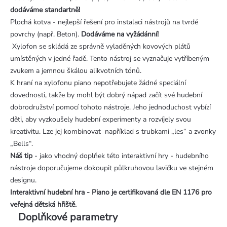
dodáváme standartně!
Plochá kotva - nejlepší řešení pro instalaci nástrojů na tvrdé
povrchy (např. Beton).
Dodáváme na vyžádánní!
Xylofon se skládá ze správně vyladěných kovových plátů
umístěných v jedné řadě. Tento nástroj se vyznačuje vytříbeným
zvukem a jemnou škálou alikvotních tónů.
K hraní na xylofonu piano nepotřebujete žádné speciální
dovednosti, takže by mohl být dobrý nápad začít své hudební
dobrodružství pomocí tohoto nástroje. Jeho jednoduchost vybízí
děti, aby vyzkoušely hudební experimenty a rozvíjely svou
kreativitu. Lze jej kombinovat například s trubkami „les“ a zvonky
„Bells“.
Náš tip
- jako vhodný doplňek této interaktivní hry - hudebního
nástroje doporučujeme dokoupit půlkruhovou lavičku ve stejném
designu.
Interaktivní hudební hra - Piano
je certifikovaná dle EN 1176 pro
veřejná dětská hřiště.
Doplňkové parametry