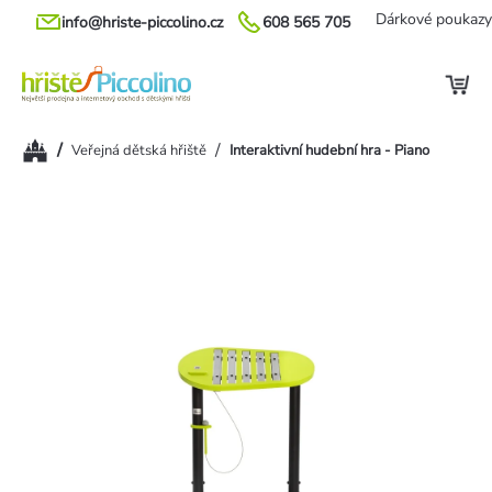
Přejít
Dárkové poukazy
info@hriste-piccolino.cz
608 565 705
na
obsah
Domů
/
/
Veřejná dětská hřiště
Interaktivní hudební hra - Piano