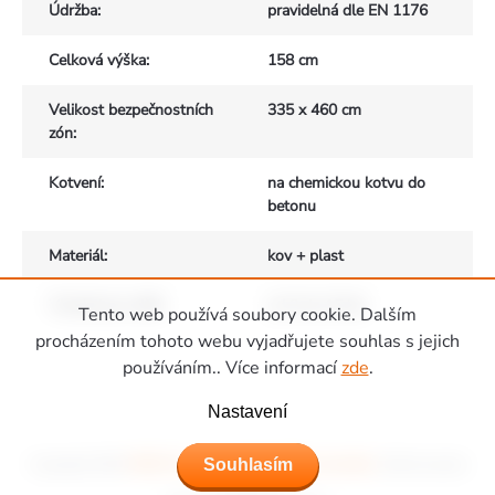
Údržba
:
pravidelná dle EN 1176
Celková výška
:
158 cm
Velikost bezpečnostních
335 x 460 cm
zón
:
Kotvení
:
na chemickou kotvu do
betonu
Materiál
:
kov + plast
Vhodné pro děti
:
od 3 do 15 let
Tento web používá soubory cookie. Dalším
Zápatí
procházením tohoto webu vyjadřujete souhlas s jejich
používáním.. Více informací
zde
.
Nastavení
Souhlasím
Copyright 2026
Hřiště Piccolino - dětská hřiště a domečky
. Všechna práva
vyhrazena.