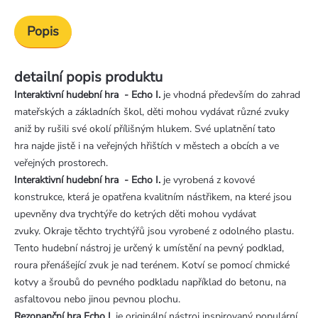
Popis
detailní popis produktu
Interaktivní hudební hra - Echo I.
je vhodná především do zahrad
mateřských a základních škol, děti mohou vydávat různé zvuky
aniž by rušili své okolí přílišným hlukem. Své uplatnění tato
hra najde jistě i na veřejných hřištích v městech a obcích a ve
veřejných prostorech.
Interaktivní hudební hra - Echo I.
je vyrobená z kovové
konstrukce, která je opatřena kvalitním nástřikem, na které jsou
upevněny dva trychtýře do ketrých děti mohou vydávat
zvuky. Okraje těchto trychtýřů jsou vyrobené z odolného plastu.
Tento hudební nástroj je určený k umístění na pevný podklad,
roura přenášející zvuk je nad terénem. Kotví se pomocí chmické
kotvy a šroubů do pevného podkladu například do betonu, na
asfaltovou nebo jinou pevnou plochu.
Rezonanční hra Echo I.
je originální nástroj inspirovaný populární