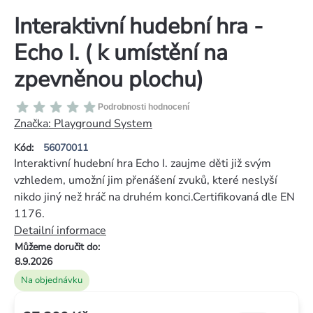
Interaktivní hudební hra -
Echo I. ( k umístění na
zpevněnou plochu)
Průměrné
Podrobnosti hodnocení
hodnocení
Značka:
Playground System
produktu
Kód:
56070011
je
Interaktivní hudební hra Echo I. zaujme děti již svým
0,0
vzhledem, umožní jim přenášení zvuků, které neslyší
z
nikdo jiný než hráč na druhém konci.Certifikovaná dle EN
5
1176.
hvězdiček.
Detailní informace
Můžeme doručit do:
8.9.2026
Na objednávku