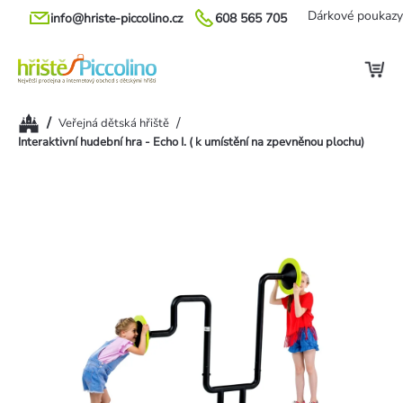
Přejít
Dárkové poukazy
info@hriste-piccolino.cz
608 565 705
na
obsah
Domů
/
/
Veřejná dětská hřiště
Interaktivní hudební hra - Echo I. ( k umístění na zpevněnou plochu)