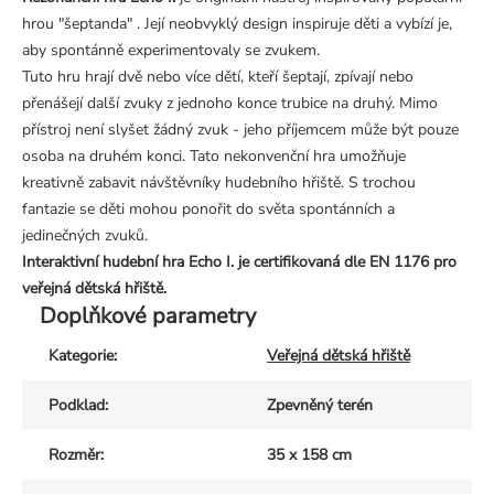
hrou "šeptanda" . Její neobvyklý design inspiruje děti a vybízí je,
aby spontánně experimentovaly se zvukem.
Tuto hru hrají dvě nebo více dětí, kteří šeptají, zpívají nebo
přenášejí další zvuky z jednoho konce trubice na druhý. Mimo
přístroj není slyšet žádný zvuk - jeho příjemcem může být pouze
osoba na druhém konci. Tato nekonvenční hra umožňuje
kreativně zabavit návštěvníky hudebního hřiště. S trochou
fantazie se děti mohou ponořit do světa spontánních a
jedinečných zvuků.
Interaktivní hudební hra Echo I. je certifikovaná dle EN 1176 pro
veřejná dětská hřiště.
Doplňkové parametry
Kategorie
:
Veřejná dětská hřiště
Podklad
:
Zpevněný terén
Rozměr
:
35 x 158 cm