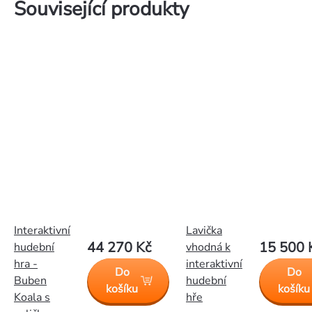
Související produkty
Interaktivní
Lavička
44 270 Kč
15 500 
hudební
vhodná k
hra -
interaktivní
Do
Do
Buben
hudební
košíku
košíku
Koala s
hře