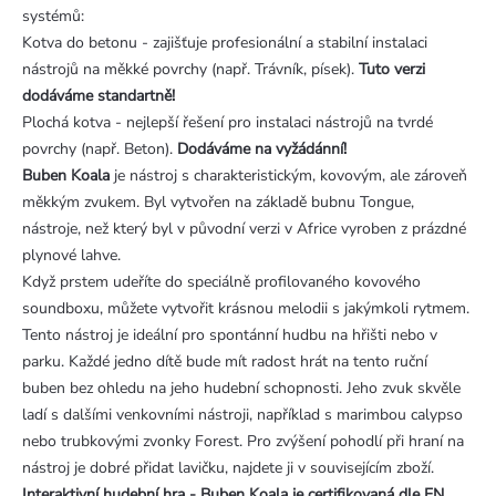
systémů:
Kotva do betonu - zajišťuje profesionální a stabilní instalaci
nástrojů na měkké povrchy (např. Trávník, písek).
Tuto verzi
dodáváme standartně!
Plochá kotva - nejlepší řešení pro instalaci nástrojů na tvrdé
povrchy (např. Beton).
Dodáváme na vyžádánní!
Buben Koala
je nástroj s charakteristickým, kovovým, ale zároveň
měkkým zvukem. Byl vytvořen na základě bubnu Tongue,
nástroje, než který byl v původní verzi v Africe vyroben z prázdné
plynové lahve.
Když prstem udeříte do speciálně profilovaného kovového
soundboxu, můžete vytvořit krásnou melodii s jakýmkoli rytmem.
Tento nástroj je ideální pro spontánní hudbu na hřišti nebo v
parku. Každé jedno dítě bude mít radost hrát na tento ruční
buben bez ohledu na jeho hudební schopnosti. Jeho zvuk skvěle
ladí s dalšími venkovními nástroji, například s marimbou calypso
nebo trubkovými zvonky Forest. Pro zvýšení pohodlí při hraní na
nástroj je dobré přidat lavičku, najdete ji v souvisejícím zboží.
Interaktivní hudební hra - Buben Koala
je certifikovaná dle EN