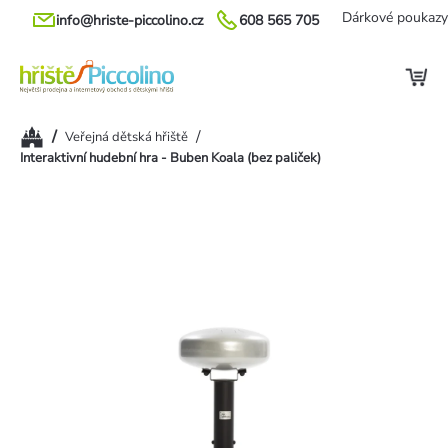
Přejít
Dárkové poukazy
info@hriste-piccolino.cz
608 565 705
na
obsah
Domů
/
/
Veřejná dětská hřiště
Interaktivní hudební hra - Buben Koala (bez paliček)