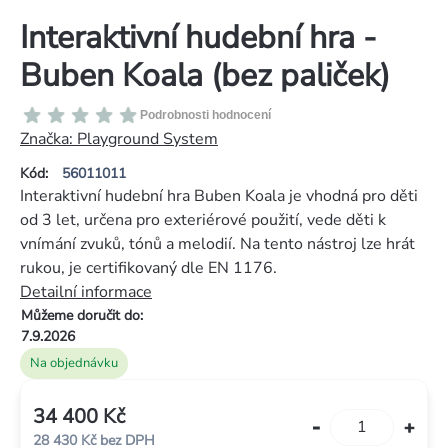
Interaktivní hudební hra -
Buben Koala (bez paliček)
Průměrné
Podrobnosti hodnocení
hodnocení
Značka:
Playground System
produktu
Kód:
56011011
je
Interaktivní hudební hra Buben Koala je vhodná pro děti
0,0
od 3 let, určena pro exteriérové použití, vede děti k
z
vnímání zvuků, tónů a melodií. Na tento nástroj lze hrát
5
rukou, je certifikovaný dle EN 1176.
hvězdiček.
Detailní informace
Můžeme doručit do:
7.9.2026
Na objednávku
34 400 Kč
Měrná
28 430 Kč bez DPH